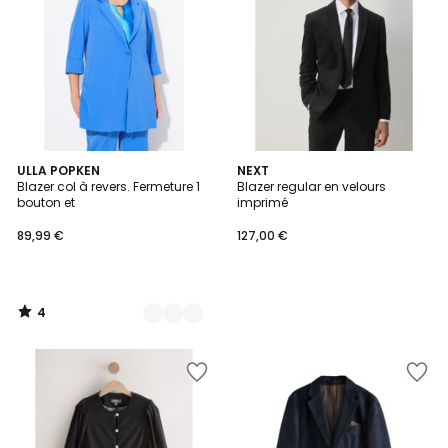
4
4
ULLA POPKEN
NEXT
/
Blazer col à revers. Fermeture 1
Blazer regular en velours
Couleurs
5
bouton et
imprimé
89,99 €
127,00 €
4
/
5