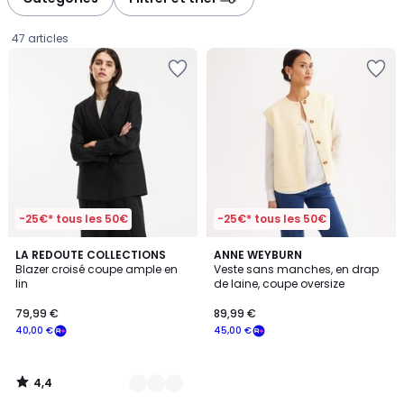
gauche
droite
47 articles
-25€* tous les 50€
-25€* tous les 50€
4,4
4
LA REDOUTE COLLECTIONS
ANNE WEYBURN
/ 5
Blazer croisé coupe ample en
Veste sans manches, en drap
Couleurs
lin
de laine, coupe oversize
79,99
79,99 €
89,99 €
€
40,00 €
45,00 €
souscrivez
à
notre
4,4
programme
/
5