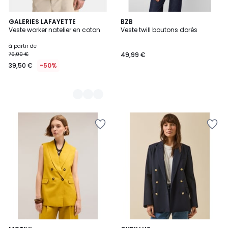
5
GALERIES LAFAYETTE
BZB
Veste worker natelier en coton
Veste twill boutons dorés
Couleurs
à partir de
79,00 €
49,99 €
39,50 €
-50%