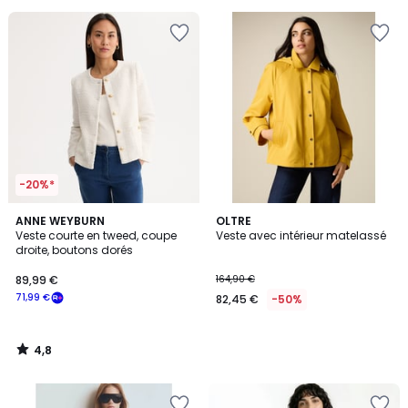
pour
payer
à
la
place
40,00
€.
-20%*
4,8
ANNE WEYBURN
OLTRE
/ 5
Veste courte en tweed, coupe
Veste avec intérieur matelassé
droite, boutons dorés
89,99 €
164,90 €
71,99 €
82,45 €
-50%
4,8
/
5