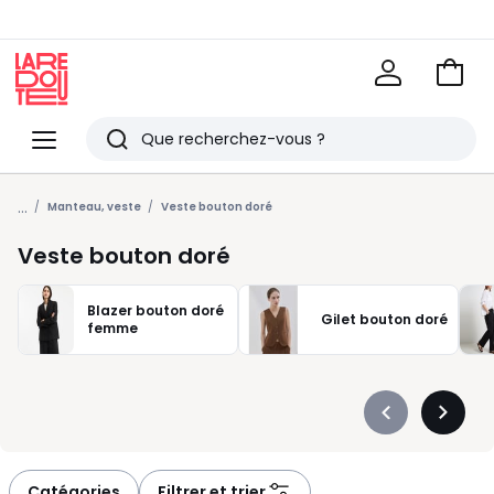
Voir
mon
La
panie
Redoute
Menu
Rechercher
Derniers
...
articles
Manteau, veste
Veste bouton doré
vus
Veste bouton doré
Blazer bouton doré
Gilet bouton doré
femme
Précédent
Suivan
-
-
défiler
défiler
à
à
Catégories
Filtrer et trier