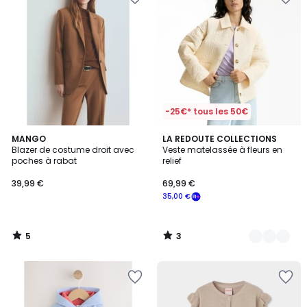
-25€* tous les 50€
5
3
MANGO
2
LA REDOUTE COLLECTIONS
/
/
Blazer de costume droit avec
Veste matelassée à fleurs en
Couleurs
5
5
poches à rabat
relief
39,99 €
69,99 €
35,00 €
5
3
/
/
5
5