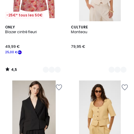
-25€* tous les 50€
4,5
2
ONLY
2
CULTURE
/ 5
Blazer cintré fleuri
Manteau
Couleurs
Couleurs
49,99 €
79,95 €
25,00 €
4,5
/
5