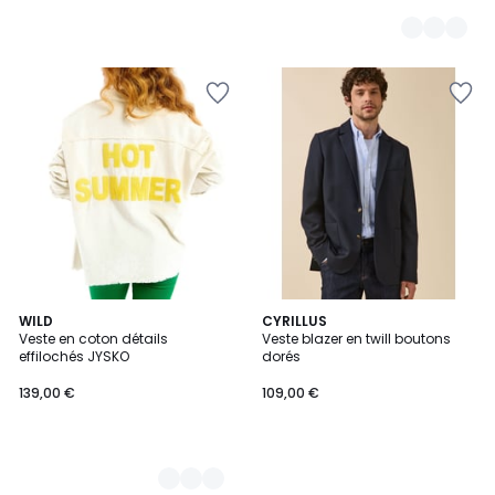
7
WILD
CYRILLUS
Veste en coton détails
Veste blazer en twill boutons
Couleurs
effilochés JYSKO
dorés
139,00 €
109,00 €