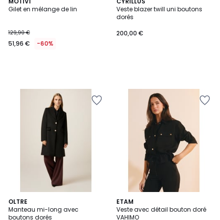
MOTIVI
CYRILLUS
Gilet en mélange de lin
Veste blazer twill uni boutons
dorés
129,90 €
200,00 €
51,96 €
-60%
OLTRE
ETAM
Manteau mi-long avec
Veste avec détail bouton doré
boutons dorés
VAHIMO