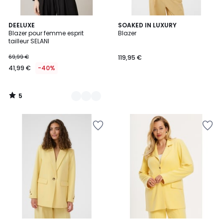
5
2
DEELUXE
SOAKED IN LUXURY
/
Blazer pour femme esprit
Blazer
Couleurs
5
tailleur SELANI
69,99 €
119,95 €
41,99 €
-40%
5
/
5