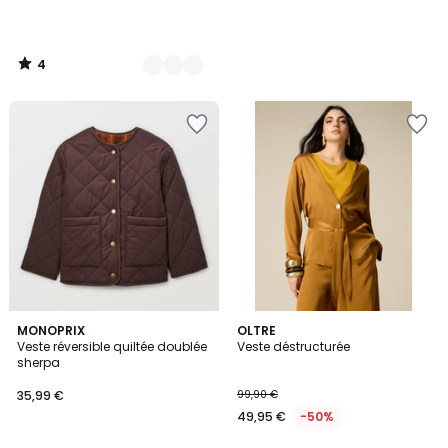
4
/
5
MONOPRIX
2
OLTRE
Veste réversible quiltée doublée
Veste déstructurée
Couleurs
sherpa
35,99 €
99,90 €
49,95 €
-50%