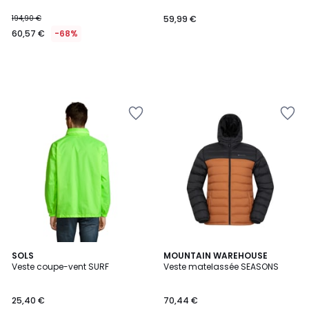
194,90 €
59,99 €
60,57 €
-68%
4
10
SOLS
MOUNTAIN WAREHOUSE
/
Veste coupe-vent SURF
Veste matelassée SEASONS
Couleurs
5
25,40 €
70,44 €