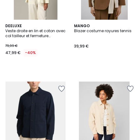
DEELUXE
MANGO
Veste droite en lin et coton avec
Blazer costume rayures tennis
col tailleur et fermeture
boutonnée DAWN
79,99 €
39,99 €
47,99 €
-40%