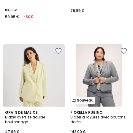
119,90 €
79,95 €
59,95 €
-50%
Nouveau
GRAIN DE MALICE
FIORELLA RUBINO
Blazer oversize double
Blazer à rayures avec boutons
boutonnage
dorés
47,99 €
142,00 €