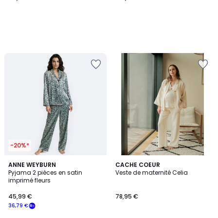
-20%*
ANNE WEYBURN
2
CACHE COEUR
Pyjama 2 pièces en satin
Veste de maternité Celia
Couleurs
imprimé fleurs
45,99 €
78,95 €
36,79 €