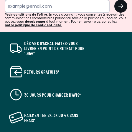
OK
*Voir conditions de l'offre
. En vous abonnant, vous consentez à recevoir des
communications commerciales personnalisées de la part de La Redoute. Vous
pouvez vous
désabonner
à tout moment. Pour en savoir plus, consultez
notre politique de confidentialité.
DÈS 49€ D’ACHAT, FAITES-VOUS
LIVRER EN POINT DE RETRAIT POUR
1,95€*
RETOURS GRATUITS*
30 JOURS POUR CHANGER D'AVIS*
PAIEMENT EN 2X, 3X OU 4X SANS
FRAIS*