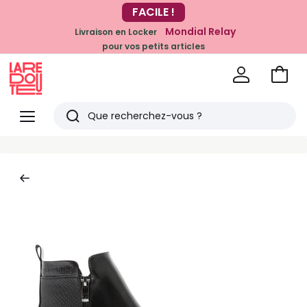
-20% dès 39€*
FACILE !
sur la mode
Mondial Relay
Livraison en Locker
pour vos petits articles
Voir
mon
La
panie
Redoute
Menu
Rechercher
Derniers
articles
vus