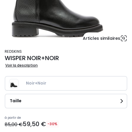
Articles similaires
REDSKINS
WISPER NOIR+NOIR
Voir la description
Noir+Noir
Taille
Prix
à partir de
59,50 €
à
85,00 €
-30%
partir