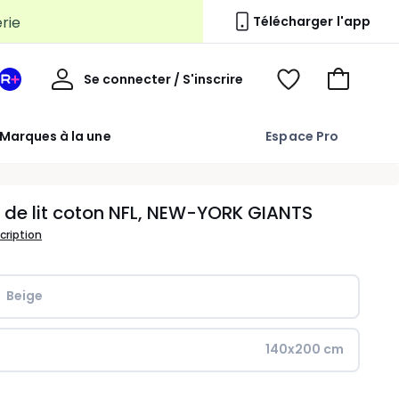
erie
Télécharger l'app
Mon
Se connecter / S'inscrire
Mon
Voir
Voir
compte
espace
mes
mon
La
favoris
panier
Marques à la une
Espace Pro
Redoute
+
 de lit coton NFL, NEW-YORK GIANTS
scription
Beige
140x200 cm