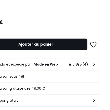
ité
 €
Ajouter au panier
Ajouter
à
une
liste
du et expédié par :
Mode en Web
3,8/5 (4)
raison sous 48h
raison gratuite dès 49,00 €
our gratuit