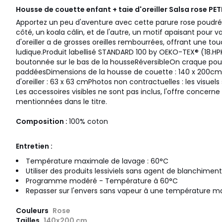
Housse de couette enfant + taie d'oreiller Salsa rose
PET
Apportez un peu d'aventure avec cette parure rose poudré 
côté, un koala câlin, et de l'autre, un motif apaisant pour v
d'oreiller a de grosses oreilles rembourrées, offrant une t
ludique.Produit labellisé STANDARD 100 by OEKO-TEX® (18.
boutonnée sur le bas de la housseRéversibleOn craque pour l
paddéesDimensions de la housse de couette : 140 x 200cm
d'oreiller : 63 x 63 cmPhotos non contractuelles : les visuels so
Les accessoires visibles ne sont pas inclus, l'offre concer
mentionnées dans le titre.
Composition :
100% coton
Entretien :
Température maximale de lavage : 60°C
Utiliser des produits lessiviels sans agent de blanchiment
Programme modéré - Température à 60°C
Repasser sur l'envers sans vapeur à une température ma
Couleurs
Rose
Tailles
140x200 cm