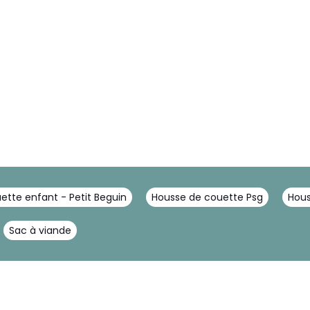
ette enfant - Petit Beguin
Housse de couette Psg
Hous
Sac à viande