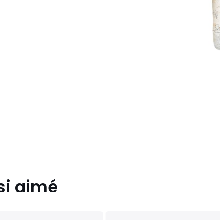
si aimé