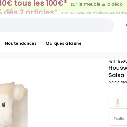
 dès 2 articles*
sur le linge de maison et la lit
Nos tendances
Marques à la une
PETIT BEG
Housse
Salsa
Voir la de
Taille