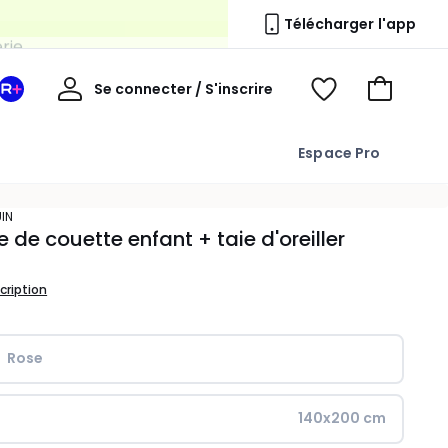
erie
Télécharger l'app
Mon
Se connecter / S'inscrire
Mon
Voir
Voir
compte
espace
mes
mon
La
favoris
panier
Espace Pro
Redoute
+
UIN
 de couette enfant + taie d'oreiller
scription
Rose
140x200 cm