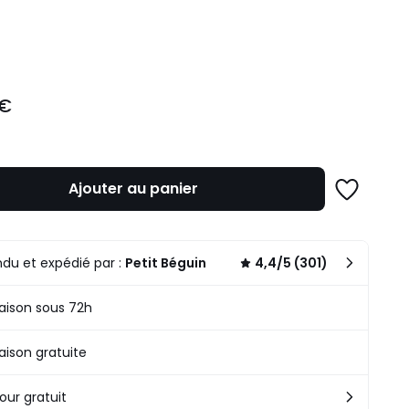
ité
 €
Ajouter au panier
Ajouter
à
une
liste
du et expédié par :
Petit Béguin
4,4/5 (301)
raison sous 72h
raison gratuite
our gratuit