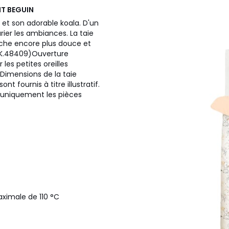
IT BEGUIN
et son adorable koala. D'un
arier les ambiances. La taie
ouche encore plus douce et
HPK.48409)Ouverture
es petites oreilles
Dimensions de la taie
nt fournis à titre illustratif.
ne uniquement les pièces
ximale de 110 °C