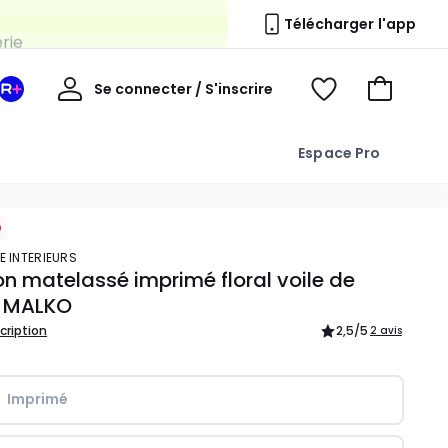
erie
Télécharger l'app
Mon
Se connecter / S'inscrire
Mon
Voir
Voir
compte
espace
mes
mon
La
favoris
panier
Espace Pro
Redoute
+
E INTERIEURS
n matelassé imprimé floral voile de
, MALKO
scription
2,5
/5
2 avis
Imprimé