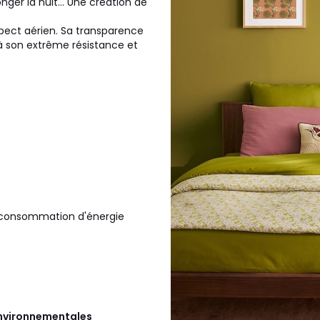
ger la nuit... Une création de
spect aérien. Sa transparence
 à son extrême résistance et
 la consommation d'énergie
 environnementales