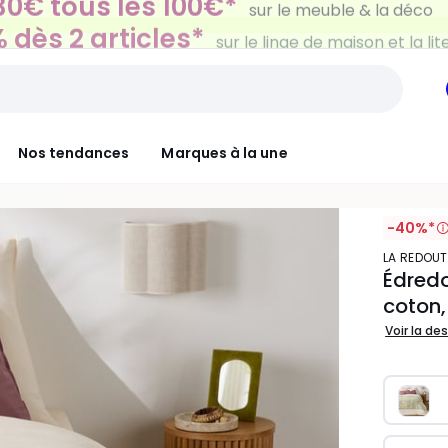
 dès 2 articles*
sur le linge de maison et la lit
Nos tendances
Marques à la une
-40%*
LA REDOUT
Édredo
coton
Voir la de