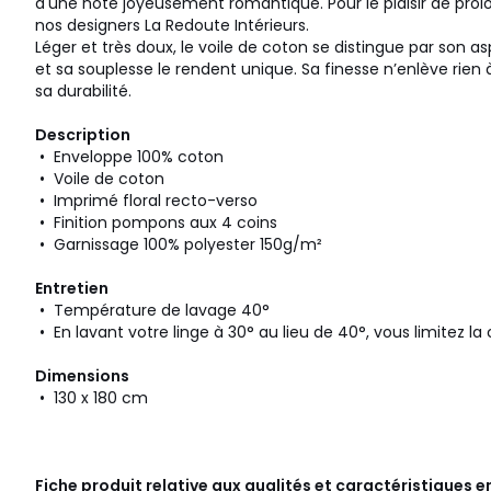
d'une note joyeusement romantique. Pour le plaisir de prolon
nos designers La Redoute Intérieurs.
Léger et très doux, le voile de coton se distingue par son a
et sa souplesse le rendent unique. Sa finesse n’enlève rien
sa durabilité.
Description
• Enveloppe 100% coton
• Voile de coton
• Imprimé floral recto-verso
• Finition pompons aux 4 coins
• Garnissage 100% polyester 150g/m²
Entretien
• Température de lavage 40°
• En lavant votre linge à 30° au lieu de 40°, vous limitez
Dimensions
• 130 x 180 cm
Fiche produit relative aux qualités et caractéristiques