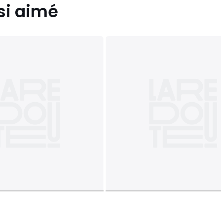
si aimé