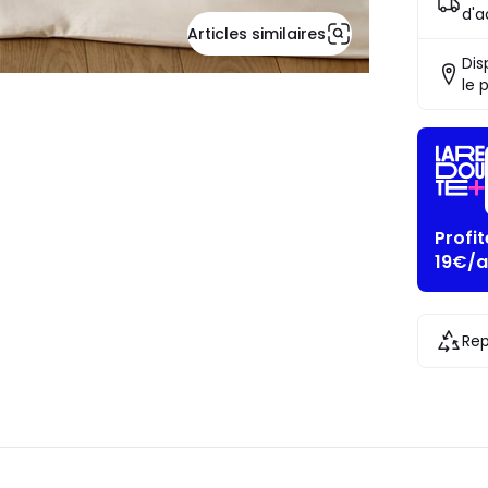
d'a
Articles similaires
Dis
le 
Profi
19€/a
Rep