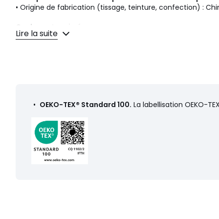
• Origine de fabrication (tissage, teinture, confection) : Ch
Couleurs
Imprimé
Lire la suite
Tailles
130x180 cm
Caractéristiques environnementales de l’emballage
En savoir plus sur nos emballages
•
OEKO-TEX® Standard 100.
La labellisation OEKO-TEX