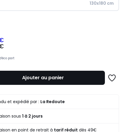
130x180 cm
ité
 €
 €
z
d'éco part
mme
Ajouter au panier
Ajouter
à
une
liste
du et expédié par :
La Redoute
raison sous
1 à 2 jours
raison en point de retrait à
tarif réduit
dès 49€