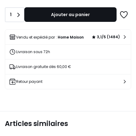
lieu
de
Quantité
1
Ajouter au panier
52,79
Ajoute
€
à
16%
une
de
liste
3,1/5 (1484)
Vendu et expédié par :
Home Maison
réduction
appliquée.
Livraison sous 72h
Livraison gratuite dès 60,00 €
Retour payant
Articles similaires