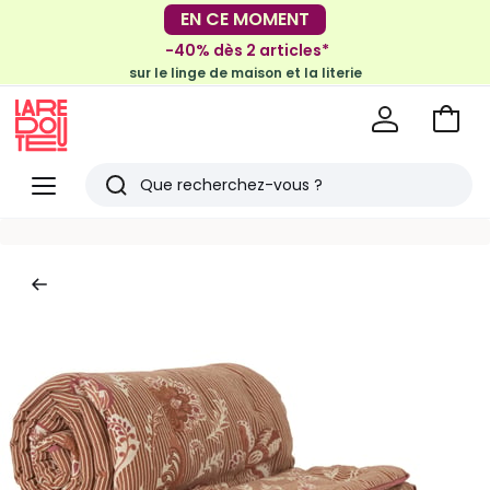
EN CE MOMENT
-30€ tous les 100€*
sur le meuble & la déco
-40% dès 2 articles*
sur le linge de maison et la literie
Voir
mon
La
panie
Redoute
Menu
Rechercher
Derniers
articles
vus