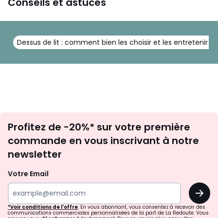
Conseils et astuces
Dessus de lit : comment bien les choisir et les entretenir ?
Inscription
Profitez de -20%* sur votre première
newsletter
commande en vous inscrivant à notre
newsletter
Votre Email
OK
*Voir conditions de l'offre
. En vous abonnant, vous consentez à recevoir des
communications commerciales personnalisées de la part de La Redoute. Vous