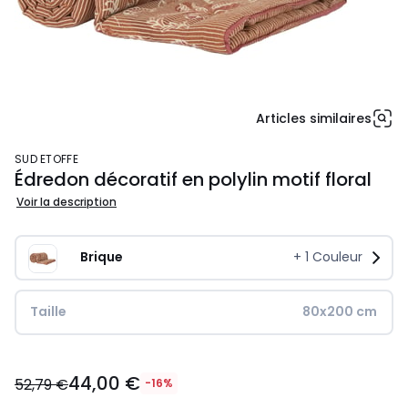
Articles similaires
SUD ETOFFE
Édredon décoratif en polylin motif floral
Voir la description
Brique
+
1
Couleur
Taille
80x200 cm
44,00
44,00 €
€
52,79 €
-16%
au