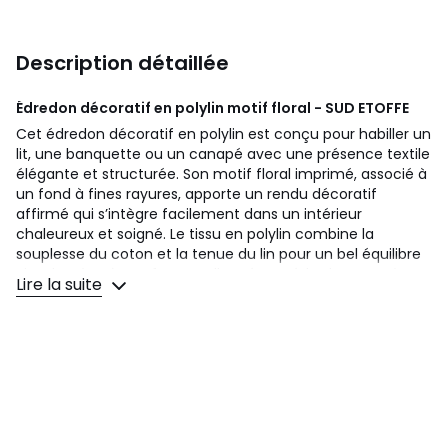
Description détaillée
Édredon décoratif en polylin motif floral - SUD ETOFFE
Cet édredon décoratif en polylin est conçu pour habiller un
lit, une banquette ou un canapé avec une présence textile
élégante et structurée. Son motif floral imprimé, associé à
un fond à fines rayures, apporte un rendu décoratif
affirmé qui s’intègre facilement dans un intérieur
chaleureux et soigné. Le tissu en polylin combine la
souplesse du coton et la tenue du lin pour un bel équilibre
visuel. Grâce à son format allongé, cet édredon peut être
Lire la suite
utilisé en bout de lit, en couvre-assise ou en superposition
avec d’autres textiles décoratifs. Informations
complémentaires Dimensions : Largeur 80 cmxLongueur
200 cm Enveloppe : 80 % coton lavé, 20 % lin Matière :
Polylin Garnissage : 100 % polyester Motif : Floral imprimé
Usage : Décoration intérieure Vendu à l’unité
Couleurs
Brique, Vert Olive