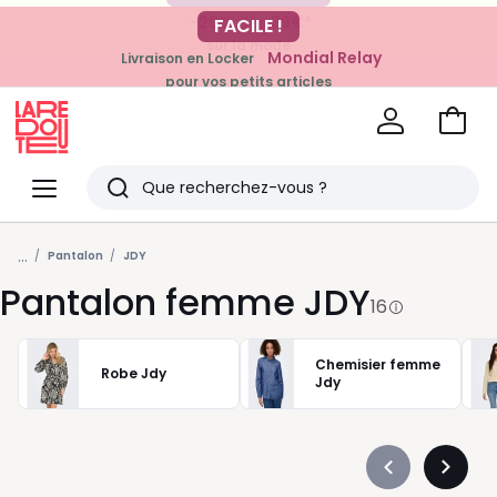
-20% dès 39€*
FACILE !
sur la mode
Mondial Relay
Livraison en Locker
pour vos petits articles
Voir
mon
La
panie
Redoute
Menu
Rechercher
Derniers
...
articles
Pantalon
JDY
Pantalon femme JDY
vus
16
Chemisier femme
Robe Jdy
Jdy
Précédent
Suivan