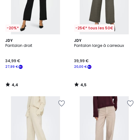
-20%*
-25€* tous les 50€
4,4
4,5
JDY
JDY
/ 5
/ 5
Pantalon droit
Pantalon large à carreaux
34,99 €
39,99 €
27,99 €
20,00 €
4,4
4,5
/
/
5
5