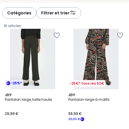
-
-
défiler
défiler
à
à
Catégories
Filtrer et trier
gauche
droite
16 articles
-25%*
-25€* tous les 50€
4,1
3,7
6
JDY
JDY
/ 5
/ 5
Pantalon large, taille haute
Pantalon large à motifs
Couleurs
29,99
29,99 €
39,99 €
€.
20,00 €