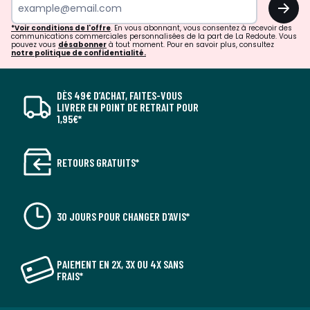
OK
*Voir conditions de l'offre
. En vous abonnant, vous consentez à recevoir des
communications commerciales personnalisées de la part de La Redoute. Vous
pouvez vous
désabonner
à tout moment. Pour en savoir plus, consultez
notre politique de confidentialité.
DÈS 49€ D’ACHAT, FAITES-VOUS
LIVRER EN POINT DE RETRAIT POUR
1,95€*
RETOURS GRATUITS*
30 JOURS POUR CHANGER D'AVIS*
PAIEMENT EN 2X, 3X OU 4X SANS
FRAIS*