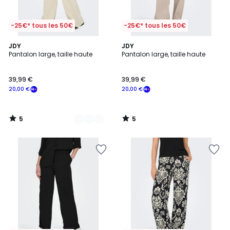
-25€* tous les 50€
-25€* tous les 50€
5
5
2
JDY
JDY
/
/
Pantalon large, taille haute
Pantalon large, taille haute
Couleurs
5
5
39,99 €
39,99 €
20,00 €
20,00 €
5
5
/
/
5
5