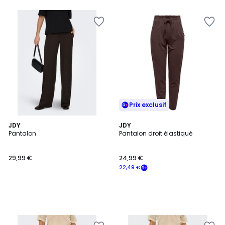
5
5
Prix exclusif
JDY
JDY
Pantalon
Pantalon droit élastiqué
29,99 €
24,99 €
22,49 €