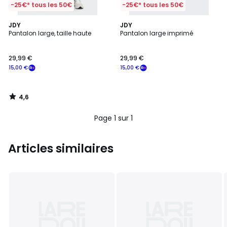
-25€* tous les 50€
-25€* tous les 50€
4,6
JDY
JDY
/ 5
Pantalon large, taille haute
Pantalon large imprimé
29,99 €
29,99 €
15,00 €
15,00 €
4,6
/
5
Page 1 sur 1
Articles similaires