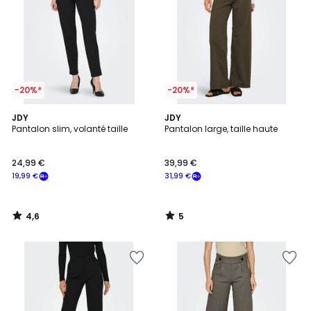
-20%*
-20%*
4,6
5
JDY
JDY
/ 5
/
Pantalon slim, volanté taille
Pantalon large, taille haute
5
24,99 €
39,99 €
19,99 €
31,99 €
4,6
5
/
/
5
5