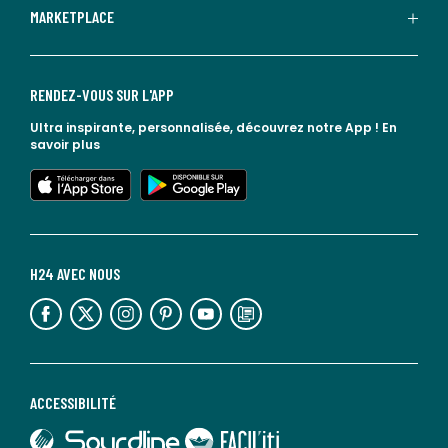
MARKETPLACE
RENDEZ-VOUS SUR L'APP
Ultra inspirante, personnalisée, découvrez notre App !
En
savoir plus
lien vers l'app store
lien vers google play
H24 AVEC NOUS
lien vers l'espace réseaux sociaux
lien vers l'espace réseaux sociaux
lien vers l'espace réseaux sociaux
lien vers l'espace réseaux sociaux
lien vers l'espace réseaux sociaux
lien vers le blog la redoute
ACCESSIBILITÉ
lien vers Sourdline
lien vers Faciliti