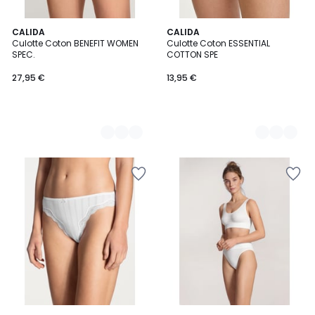
4
CALIDA
5
CALIDA
Culotte Coton BENEFIT WOMEN
Culotte Coton ESSENTIAL
Couleurs
Couleurs
SPEC.
COTTON SPE
27,95 €
13,95 €