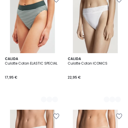
4
CALIDA
2
CALIDA
Culotte Coton ELASTIC SPECIAL
Culotte Coton ICONICS
Couleurs
Couleurs
17,95 €
22,95 €