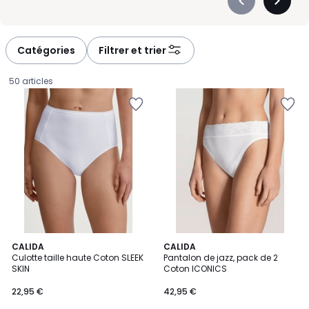
Précédent
Suivan
-
-
défiler
défiler
à
à
Catégories
Filtrer et trier
gauche
droite
50 articles
3
CALIDA
2
CALIDA
Culotte taille haute Coton SLEEK
Pantalon de jazz, pack de 2
Couleurs
Couleurs
SKIN
Coton ICONICS
22,95
22,95 €
42,95 €
€.