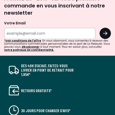
newsletter
commande en vous inscrivant à notre
newsletter
Votre Email
OK
*Voir conditions de l'offre
. En vous abonnant, vous consentez à recevoir des
communications commerciales personnalisées de la part de La Redoute. Vous
pouvez vous
désabonner
à tout moment. Pour en savoir plus, consultez
notre politique de confidentialité.
DÈS 49€ D’ACHAT, FAITES-VOUS
LIVRER EN POINT DE RETRAIT POUR
1,95€*
RETOURS GRATUITS*
30 JOURS POUR CHANGER D'AVIS*