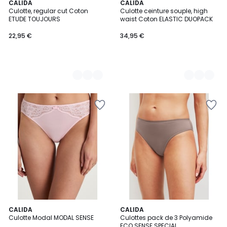
3
CALIDA
3
CALIDA
Culotte, regular cut Coton
Culotte ceinture souple, high
Couleurs
Couleurs
ETUDE TOUJOURS
waist Coton ELASTIC DUOPACK
22,95 €
34,95 €
CALIDA
CALIDA
Culotte Modal MODAL SENSE
Culottes pack de 3 Polyamide
ECO SENSE SPECIAL