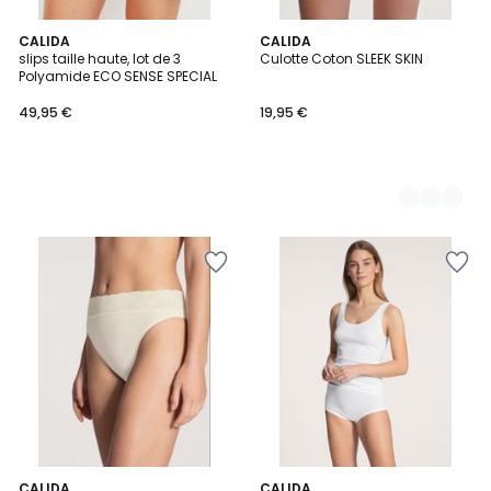
CALIDA
3
CALIDA
slips taille haute, lot de 3
Culotte Coton SLEEK SKIN
Couleurs
Polyamide ECO SENSE SPECIAL
49,95 €
19,95 €
5
3
CALIDA
CALIDA