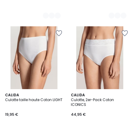
5
2
CALIDA
2
CALIDA
/
Culotte taille haute Coton LIGHT
Culotte, 2er-Pack Coton
Couleurs
Couleurs
5
ICONICS
19,95 €
44,95 €