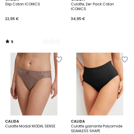
/
Slip Coton ICONICS
Culotte, 2er-Pack Coton
Couleurs
5
ICONICS
22,95 €
34,95 €
5
/
5
CALIDA
2
CALIDA
Culotte Modal MODAL SENSE
Culotte gainante Polyamide
Couleurs
SEAMLESS SHAPE