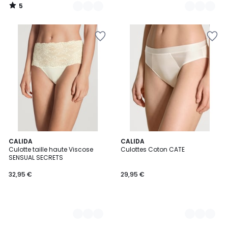
5
/
5
4
CALIDA
7
CALIDA
Culotte taille haute Viscose
Culottes Coton CATE
Couleurs
Couleurs
SENSUAL SECRETS
32,95 €
29,95 €