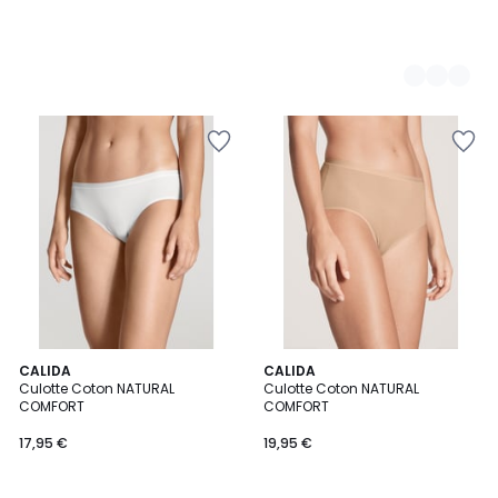
4,5
8
CALIDA
6
CALIDA
/ 5
Culotte Coton NATURAL
Culotte Coton NATURAL
Couleurs
Couleurs
COMFORT
COMFORT
17,95 €
19,95 €