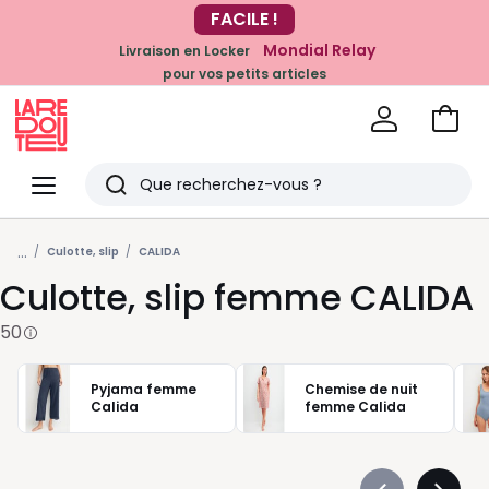
Mondial Relay
Livraison en Locker
pour vos petits articles
EN CE MOMENT
-20% dès 39€*
sur la mode
Voir
mon
La
panie
Redoute
Menu
Rechercher
Derniers
...
articles
Culotte, slip
CALIDA
Culotte, slip femme CALIDA
vus
50
Pyjama femme
Chemise de nuit
Calida
femme Calida