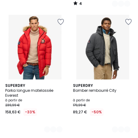
4
/
5
2
SUPERDRY
5
SUPERDRY
Parka longue matelassée
Bomber rembourré City
Couleurs
Couleurs
Everest
à partir de
à partir de
239,99 €
179,99 €
158,63 €
-33%
89,27 €
-50%