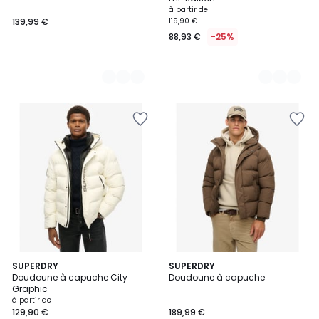
à partir de
139,99 €
119,90 €
88,93 €
-25%
2
SUPERDRY
SUPERDRY
Doudoune à capuche City
Doudoune à capuche
Couleurs
Graphic
à partir de
129,90 €
189,99 €