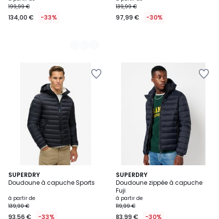
199,99 €
139,99 €
à
134,00 €
-33%
97,99 €
-30%
partir
de
134,00
€
au
lieu
de
199,99
€
33%
de
réduction
appliquée.
4,4
2
SUPERDRY
2
SUPERDRY
/ 5
Doudoune à capuche Sports
Doudoune zippée à capuche
Couleurs
Couleurs
Fuji
à partir de
à partir de
139,90 €
119,99 €
93,56 €
-33%
83,99 €
-30%