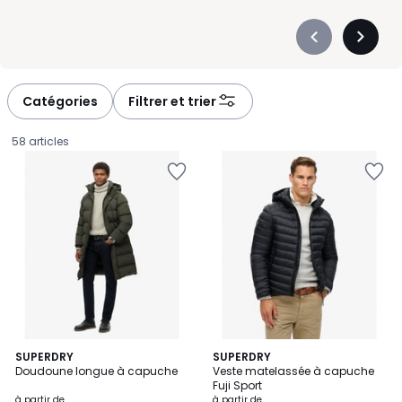
Précédent
Suivan
-
-
défiler
défiler
à
à
Catégories
Filtrer et trier
gauche
droite
58 articles
2
SUPERDRY
SUPERDRY
Doudoune longue à capuche
Veste matelassée à capuche
Couleurs
Fuji Sport
Prix
à partir de
à partir de