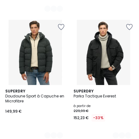
4
SUPERDRY
2
SUPERDRY
Doudoune Sport à Capuche en
Parka Tactique Everest
Couleurs
Couleurs
Microfibre
à partir de
149,99 €
229,99 €
152,23 €
-33%