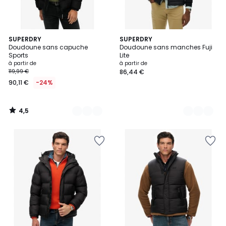
4,5
4
SUPERDRY
2
SUPERDRY
/ 5
Doudoune sans capuche
Doudoune sans manches Fuji
Couleurs
Couleurs
Sports
Lite
à partir de
à partir de
119,99 €
86,44 €
90,11 €
-24%
4,5
/
5