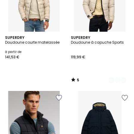
5
SUPERDRY
2
SUPERDRY
/
Doudoune courte matelassée
Doudoune à capuche Sports
Couleurs
5
à partir de
141,53 €
119,99 €
5
/
5