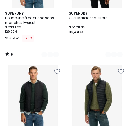
5
2
SUPERDRY
2
SUPERDRY
/
Doudoune à capuche sans
Gilet Matelassé Estate
Couleurs
Couleurs
5
manches Everest
à partir de
à partir de
129,90 €
86,44 €
95,04 €
-26%
5
/
5