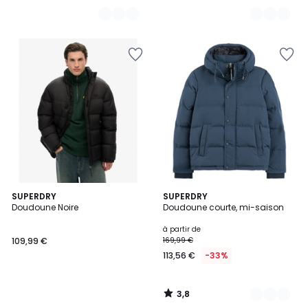
3,8
SUPERDRY
10
SUPERDRY
/ 5
Doudoune Noire
Doudoune courte, mi-saison
Couleurs
à partir de
109,99 €
169,99 €
113,56 €
-33%
3,8
/