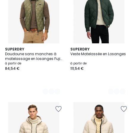
2
SUPERDRY
2
SUPERDRY
Doudoune sans manches à
Veste Matelassée en Losanges
Couleurs
Couleurs
matelassage en losanges Fuji
Lite
à partir de
à partir de
84,54 €
111,54 €