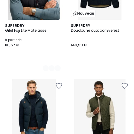
Nouveau
2
SUPERDRY
SUPERDRY
Gilet Fuji Lite Matelassé
Doudoune outdoor Everest
Couleurs
à partir de
80,67 €
149,99 €