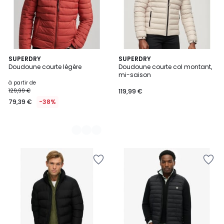
3
SUPERDRY
SUPERDRY
Doudoune courte légère
Doudoune courte col montant,
Couleurs
mi-saison
à partir de
129,99 €
119,99 €
79,39 €
-38%