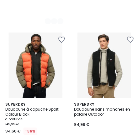
3
SUPERDRY
SUPERDRY
Doudoune à capuche Sport
Doudoune sans manches en
Couleurs
Colour Block
polaire Outdoor
à partir de
149,99 €
94,99 €
94,66 €
-36%