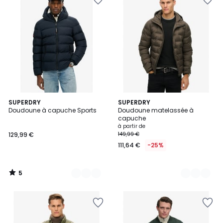
5
14
SUPERDRY
3
SUPERDRY
/
Doudoune à capuche Sports
Doudoune matelassée à
Couleurs
Couleurs
5
capuche
à partir de
129,99 €
149,99 €
111,64 €
-25%
5
/
5