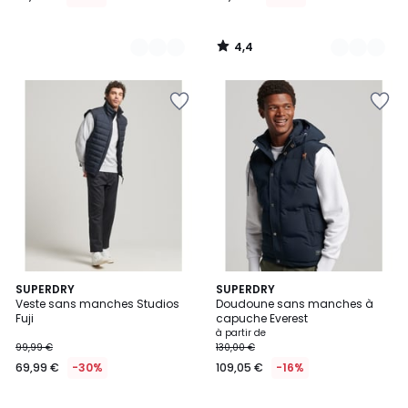
4,4
/
5
4
SUPERDRY
3
SUPERDRY
/
Veste sans manches Studios
Doudoune sans manches à
Couleurs
5
Fuji
capuche Everest
à partir de
99,99 €
130,00 €
69,99 €
-30%
109,05 €
-16%