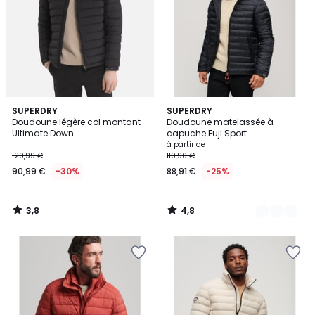
3,8
4,8
SUPERDRY
3
SUPERDRY
/ 5
/ 5
Doudoune légère col montant
Doudoune matelassée à
Couleurs
Ultimate Down
capuche Fuji Sport
à partir de
129,99 €
119,90 €
90,99 €
-30%
88,91 €
-25%
3,8
4,8
/
/
5
5