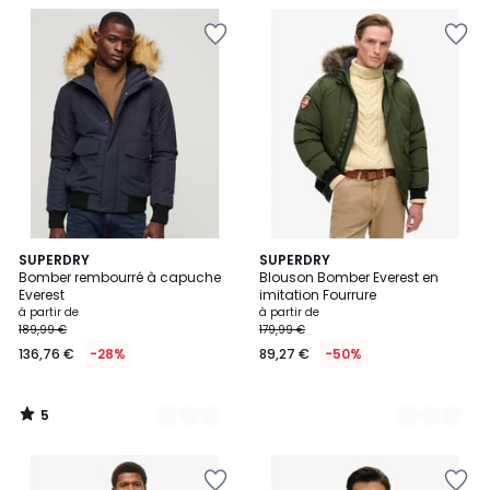
5
2
SUPERDRY
6
SUPERDRY
/
Bomber rembourré à capuche
Blouson Bomber Everest en
Couleurs
Couleurs
5
Everest
imitation Fourrure
à partir de
à partir de
189,99 €
179,99 €
136,76 €
-28%
89,27 €
-50%
5
/
5