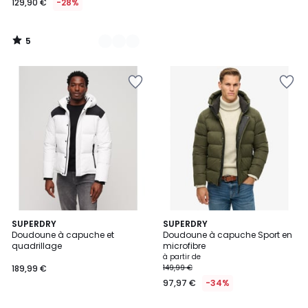
129,90 €
-28%
5
/
5
2
SUPERDRY
3
SUPERDRY
Doudoune à capuche et
Doudoune à capuche Sport en
Couleurs
Couleurs
quadrillage
microfibre
à partir de
189,99 €
149,99 €
97,97 €
-34%