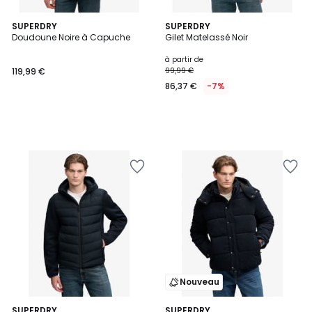
SUPERDRY
SUPERDRY
Doudoune Noire à Capuche
Gilet Matelassé Noir
à partir de
119,99 €
99,99 €
86,37 €
-7%
Nouveau
SUPERDRY
2
SUPERDRY