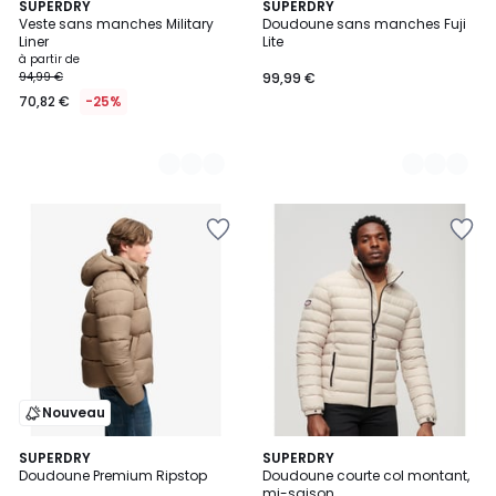
2
SUPERDRY
2
SUPERDRY
Veste sans manches Military
Doudoune sans manches Fuji
Couleurs
Couleurs
Liner
Lite
à partir de
94,99 €
99,99 €
70,82 €
-25%
Nouveau
3
SUPERDRY
2
SUPERDRY
Doudoune Premium Ripstop
Doudoune courte col montant,
Couleurs
Couleurs
mi-saison