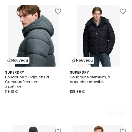
5
Nouveau
Nouveau
SUPERDRY
3
SUPERDRY
Doudoune à Capuche à
Doudoune premium, à
Couleurs
Carreaux Premium
capuche amovible
à partir de
119,10 €
139,99 €