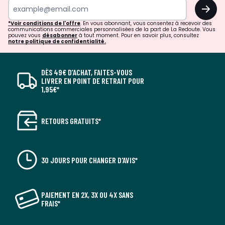
OK
*Voir conditions de l'offre
. En vous abonnant, vous consentez à recevoir des
communications commerciales personnalisées de la part de La Redoute. Vous
pouvez vous
désabonner
à tout moment. Pour en savoir plus, consultez
notre politique de confidentialité.
DÈS 49€ D’ACHAT, FAITES-VOUS
LIVRER EN POINT DE RETRAIT POUR
1,95€*
RETOURS GRATUITS*
30 JOURS POUR CHANGER D'AVIS*
PAIEMENT EN 2X, 3X OU 4X SANS
FRAIS*