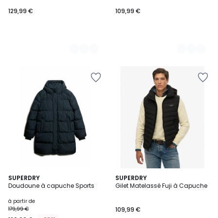
129,99 €
109,99 €
5
5
SUPERDRY
SUPERDRY
/
Doudoune à capuche Sports
Gilet Matelassé Fuji à Capuche
Couleurs
5
à partir de
179,99 €
109,99 €