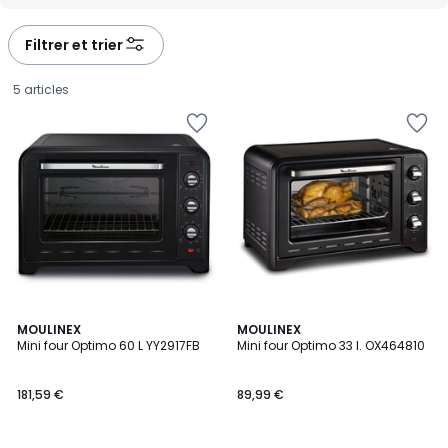
-
-
défiler
défiler
à
à
Filtrer et trier
gauche
droite
5 articles
3,7
4,3
MOULINEX
MOULINEX
/ 5
/ 5
Mini four Optimo 60 L YY2917FB
Mini four Optimo 33 l. OX464810
181,59
181,59 €
89,99 €
€.