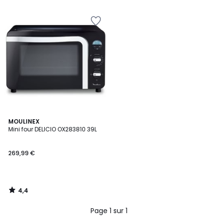
5
5
4,4
MOULINEX
/ 5
Mini four DELICIO OX283810 39L
269,99 €
4,4
/
5
Page 1 sur 1