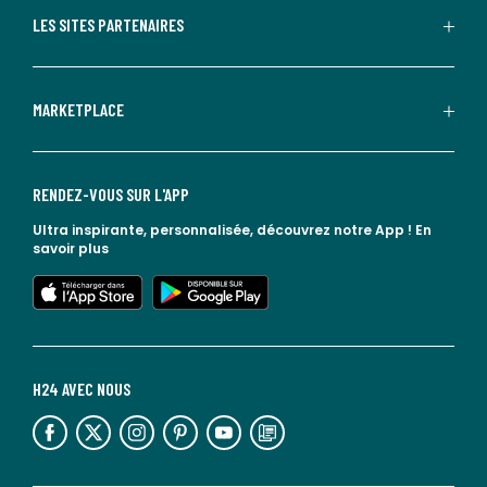
LES SITES PARTENAIRES
MARKETPLACE
RENDEZ-VOUS SUR L'APP
Ultra inspirante, personnalisée, découvrez notre App !
En
savoir plus
lien vers l'app store
lien vers google play
H24 AVEC NOUS
lien vers l'espace réseaux sociaux
lien vers l'espace réseaux sociaux
lien vers l'espace réseaux sociaux
lien vers l'espace réseaux sociaux
lien vers l'espace réseaux sociaux
lien vers le blog la redoute