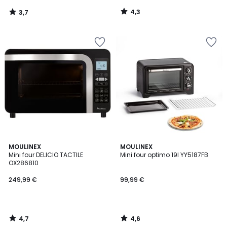
4,3
3,7
/
/
5
5
4,7
4,6
MOULINEX
MOULINEX
/ 5
/ 5
Mini four DELICIO TACTILE
Mini four optimo 19l YY5187FB
OX286810
249,99 €
99,99 €
4,7
4,6
/
/