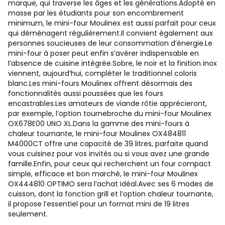
marque, qui traverse les âges et les générations.Adopté en
masse par les étudiants pour son encombrement
minimum, le mini-four Moulinex est aussi parfait pour ceux
qui déménagent régulièrement.Il convient également aux
personnes soucieuses de leur consommation d’énergie.Le
mini-four à poser peut enfin s’avérer indispensable en
l’absence de cuisine intégrée.Sobre, le noir et la finition inox
viennent, aujourd’hui, compléter le traditionnel coloris
blanc.Les mini-fours Moulinex offrent désormais des
fonctionnalités aussi poussées que les fours
encastrables.Les amateurs de viande rôtie apprécieront,
par exemple, l’option tournebroche du mini-four Moulinex
OX678E00 UNO XL.Dans la gamme des mini-fours à
chaleur tournante, le mini-four Moulinex OX484811
M4000CT offre une capacité de 39 litres, parfaite quand
vous cuisinez pour vos invités ou si vous avez une grande
famille.Enfin, pour ceux qui recherchent un four compact
simple, efficace et bon marché, le mini-four Moulinex
OX444810 OPTIMO sera l’achat idéal.Avec ses 6 modes de
cuisson, dont la fonction grill et l’option chaleur tournante,
il propose l’essentiel pour un format mini de 19 litres
seulement.