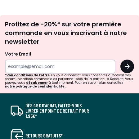
Inscription
Profitez de -20%* sur votre première
newsletter
commande en vous inscrivant à notre
newsletter
Votre Email
OK
*Voir conditions de l'offre
. En vous abonnant, vous consentez à recevoir des
communications commerciales personnalisées de la part de La Redoute. Vous
pouvez vous
désabonner
à tout moment. Pour en savoir plus, consultez
notre politique de confidentialité.
DÈS 49€ D’ACHAT, FAITES-VOUS
LIVRER EN POINT DE RETRAIT POUR
1,95€*
RETOURS GRATUITS*