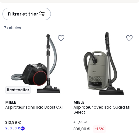
-
-
défiler
défiler
à
à
Filtrer et trier
gauche
droite
7 articles
Best-seller
4,6
4,3
MIELE
MIELE
/ 5
/ 5
Aspirateur sans sac Boost CX1
Aspirateur avec sac Guard M1
Select
310,99
310,99 €
401,99 €
€
280,00 €
339,00 €
-15%
souscrivez
à