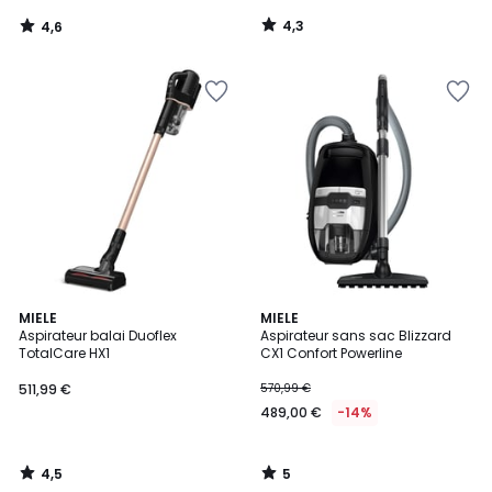
notre
4,3
4,6
programme
/
/
5
5
pour
payer
à
la
place
280,00
€.
4,5
5
MIELE
MIELE
/ 5
/
Aspirateur balai Duoflex
Aspirateur sans sac Blizzard
5
TotalCare HX1
CX1 Confort Powerline
511,99 €
570,99 €
489,00 €
-14%
4,5
5
/
/