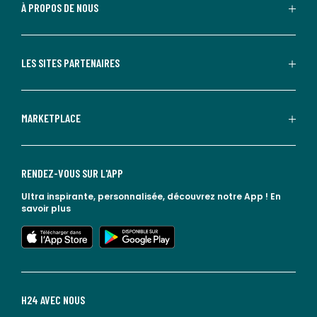
À PROPOS DE NOUS
LES SITES PARTENAIRES
MARKETPLACE
RENDEZ-VOUS SUR L'APP
Ultra inspirante, personnalisée, découvrez notre App !
En
savoir plus
lien vers l'app store
lien vers google play
H24 AVEC NOUS
lien vers l'espace réseaux sociaux
lien vers l'espace réseaux sociaux
lien vers l'espace réseaux sociaux
lien vers l'espace réseaux sociaux
lien vers l'espace réseaux sociaux
lien vers le blog la redoute