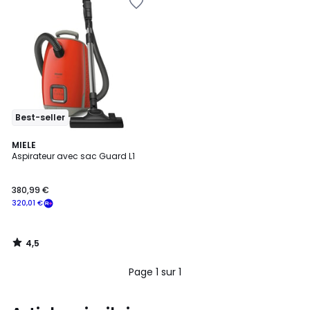
Best-seller
4,5
MIELE
/ 5
Aspirateur avec sac Guard L1
380,99 €
320,01 €
4,5
/
5
Page 1 sur 1