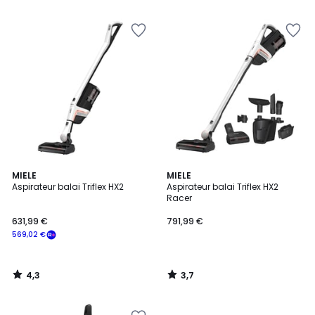
5
5
4,3
3,7
MIELE
MIELE
/ 5
/ 5
Aspirateur balai Triflex HX2
Aspirateur balai Triflex HX2
Racer
631,99 €
791,99 €
569,02 €
4,3
3,7
/
/
5
5