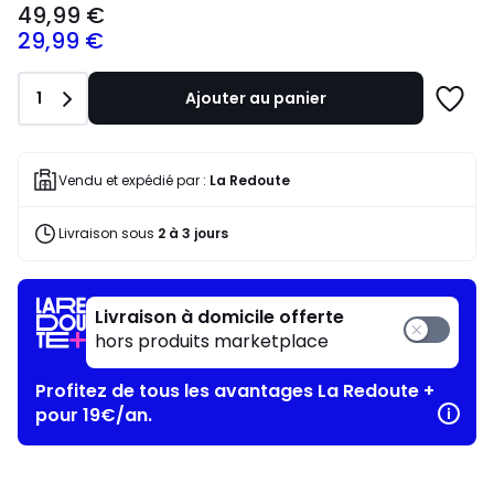
49,99 €
€
29,99 €
souscrivez
à
notre
Quantité
1
Ajouter au panier
programme
Ajoute
pour
à
payer
une
à
liste
Vendu et expédié par :
La Redoute
la
place
Livraison sous
2 à 3 jours
29,99
€.
Livraison à domicile offerte
hors produits marketplace
Profitez de tous les avantages La Redoute +
pour 19€/an.