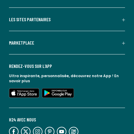
LES SITES PARTENAIRES
MARKETPLACE
RENDEZ-VOUS SUR L'APP
Ultra inspirante, personnalisée, découvrez notre App !
En
savoir plus
lien vers l'app store
lien vers google play
H24 AVEC NOUS
lien vers l'espace réseaux sociaux
lien vers l'espace réseaux sociaux
lien vers l'espace réseaux sociaux
lien vers l'espace réseaux sociaux
lien vers l'espace réseaux sociaux
lien vers le blog la redoute