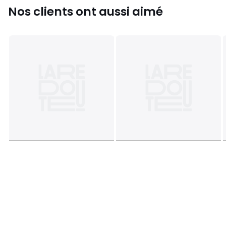
Nos clients ont aussi aimé
Couleurs
Blanc, Craie, Eucalyptus, Denim, Nude, Terre
De Sienne, Sauge, Carbone, Bleu Pastel, Bronze, Goyave,
Vert Olive, Beige Galet, Figue, Bleu Céladon, Gris Perle,
Bleu, Camomille
Tailles
150x250 cm, 180x290 cm, 240x290 cm, 270x290
cm
Caractéristiques environnementales de l’emballage
En savoir plus sur nos emballages