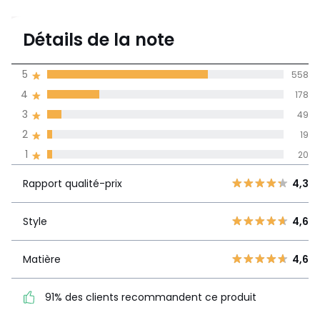
En savoir plus sur nos emballages
4,5
Détails de la note
(824)
moyenne des avis
5
558
dans toutes les
4
178
langues
3
49
Informations,
2
19
La Redoute s'engage
1
20
Rapport
5
558
4,3
qualité-prix
4
178
Rapport qualité-prix
4,3
3
49
Style
4,6
2
Style
4,6
19
1
20
Matière
4,6
Matière
4,6
91% des clients
recommandent ce produit
91% des clients recommandent ce produit