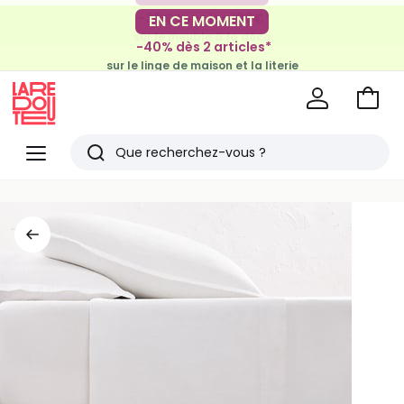
-30€ tous les 100€*
EN CE MOMENT
sur le meuble & la déco
-40% dès 2 articles*
sur le linge de maison et la literie
Voir
mon
La
panie
Redoute
Menu
Rechercher
Derniers
articles
vus