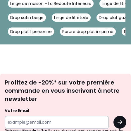
Linge de maison - La Redoute Interieurs
Linge de lit - 
Drap satin beige
Linge de lit étoile
Drap plat gaze
Drap plat 1 personne
Parure drap plat imprimé
Dra
Inscription
Profitez de -20%* sur votre première
newsletter
commande en vous inscrivant à notre
newsletter
Votre Email
OK
*Voir conditions de l'offre
. En vous abonnant, vous consentez à recevoir des