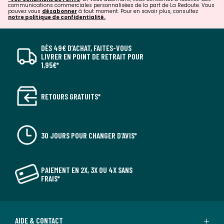
communications commerciales personnalisées de la part de La Redoute. Vous
pouvez vous
désabonner
à tout moment. Pour en savoir plus, consultez
notre politique de confidentialité.
DÈS 49€ D’ACHAT, FAITES-VOUS
LIVRER EN POINT DE RETRAIT POUR
1,95€*
RETOURS GRATUITS*
30 JOURS POUR CHANGER D'AVIS*
PAIEMENT EN 2X, 3X OU 4X SANS
FRAIS*
AIDE & CONTACT