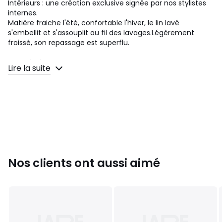
Intérieurs : une création exclusive signée par nos stylistes
internes.
Matière fraiche l'été, confortable l'hiver, le lin lavé
s'embellit et s'assouplit au fil des lavages.Légèrement
froissé, son repassage est superflu.
Description
Lire la suite
• 100% lin, 165 g/m2
• Légèrement froissé, son repassage est superflu.
Entretien
• Température de lavage 40°
Dimensions
• 150 x 250 cm : 1p.
• 180 x 290 cm : 1p.
Nos clients ont aussi aimé
• 240 x 290 cm : 2p.
• 270 x 290 cm : 2p.
•
OEKO-TEX® Standard 100.
La labellisation OEKO-TEX®
Standard 100 contrôle les substances nocives des produits
textiles via un label indépendant et international.