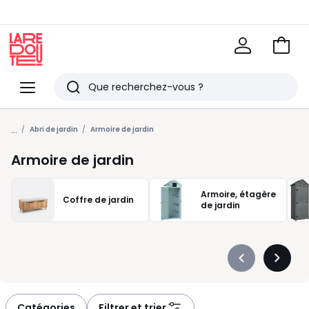
Voir
mon
La
panie
Redoute
Menu
Rechercher
Derniers
...
articles
Abri de jardin
Armoire de jardin
vus
Armoire de jardin
Armoire, étagère
Coffre de jardin
de jardin
Précédent
Suivan
-
-
défiler
défiler
à
à
Catégories
Filtrer et trier