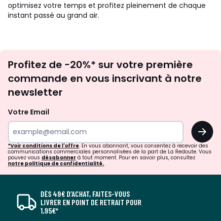
optimisez votre temps et profitez pleinement de chaque
instant passé au grand air.
Inscription
Profitez de -20%* sur votre première
newsletter
commande en vous inscrivant à notre
newsletter
Votre Email
OK
*Voir conditions de l'offre
. En vous abonnant, vous consentez à recevoir des
communications commerciales personnalisées de la part de La Redoute. Vous
pouvez vous
désabonner
à tout moment. Pour en savoir plus, consultez
notre politique de confidentialité.
DÈS 49€ D’ACHAT, FAITES-VOUS
LIVRER EN POINT DE RETRAIT POUR
1,95€*