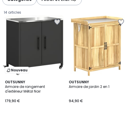
gauche
droite
14 articles
Nouveau
OUTSUNNY
OUTSUNNY
Armoire de rangement
Armoire de jardin 2 en 1
d'extérieur Métal Noir
179,90
179,90 €
94,90 €
€.