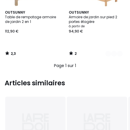
2,3
2
OUTSUNNY
2
OUTSUNNY
/ 5
/
Table de rempotage armoire
Armoire de jardin sur pied 2
Couleurs
5
de jardin 2 en 1
portes étagère
à partir de
112,90 €
94,90 €
2,3
2
/
/
5
5
Page 1 sur 1
Articles similaires