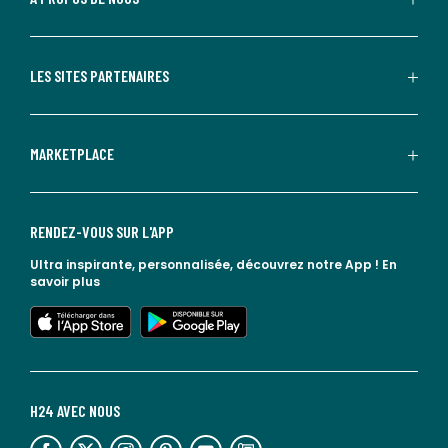
LES SITES PARTENAIRES
MARKETPLACE
RENDEZ-VOUS SUR L'APP
Ultra inspirante, personnalisée, découvrez notre App !
En
savoir plus
lien vers l'app store
lien vers google play
H24 AVEC NOUS
lien vers l'espace réseaux sociaux
lien vers l'espace réseaux sociaux
lien vers l'espace réseaux sociaux
lien vers l'espace réseaux sociaux
lien vers l'espace réseaux sociaux
lien vers le blog la redoute