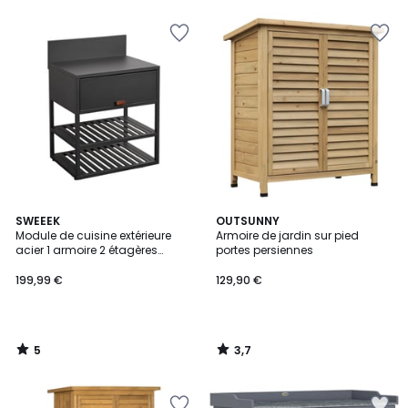
5
3,7
SWEEEK
OUTSUNNY
/
/ 5
Module de cuisine extérieure
Armoire de jardin sur pied
5
acier 1 armoire 2 étagères
portes persiennes
L80cm THIRA
199,99 €
129,90 €
5
3,7
/
/
5
5