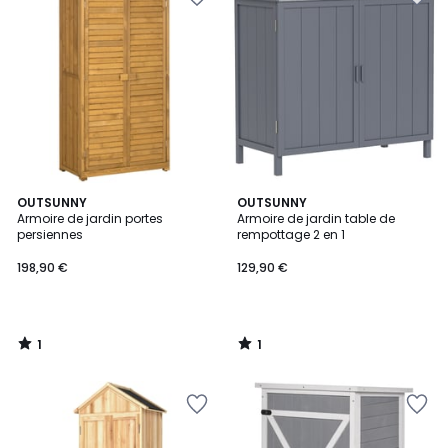
1
1
OUTSUNNY
OUTSUNNY
/
/
Armoire de jardin portes
Armoire de jardin table de
5
5
persiennes
rempottage 2 en 1
198,90 €
129,90 €
1
1
/
/
5
5