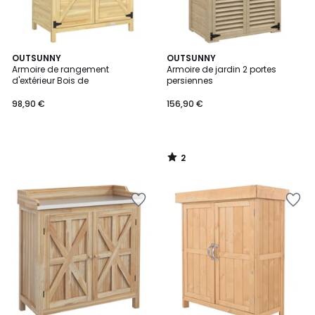
2
OUTSUNNY
OUTSUNNY
/
Armoire de rangement
Armoire de jardin 2 portes
5
d'extérieur Bois de
persiennes
98,90 €
156,90 €
2
/
5