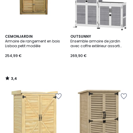
3,4
CEMONJARDIN
OUTSUNNY
/ 5
Armoire de rangement en bois
Ensemble armoire de jardin
Lisboa petit modèle
avec coffre extérieur assorti
bois
254,99 €
269,90 €
3,4
/
5