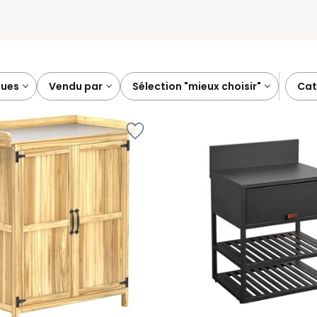
ques
vendu par
sélection "mieux choisir"
ca