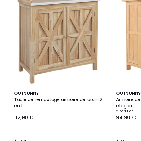
2,3
2
2
OUTSUNNY
OUTSUNNY
/ 5
Couleurs
/
Table de rempotage armoire de jardin 2
Armoire de 
5
en 1
étagère
à partir de
112,90 €
94,90 €