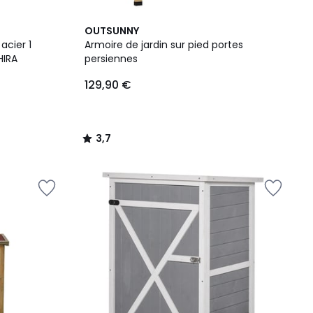
3,7
OUTSUNNY
/ 5
acier 1
Armoire de jardin sur pied portes
HIRA
persiennes
129,90 €
3,7
/
5