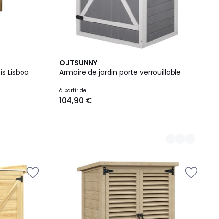
2
OUTSUNNY
Couleurs
s Lisboa
Armoire de jardin porte verrouillable
à partir de
104,90 €