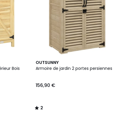
2
OUTSUNNY
/
rieur Bois
Armoire de jardin 2 portes persiennes
5
156,90 €
2
/
5