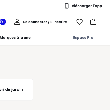
Télécharger l'app
Mon
Se connecter / S'inscrire
Mon
Voir
Voir
compte
espace
mes
mon
La
favoris
panier
Marques à la une
Espace Pro
Redoute
+
ri de jardin