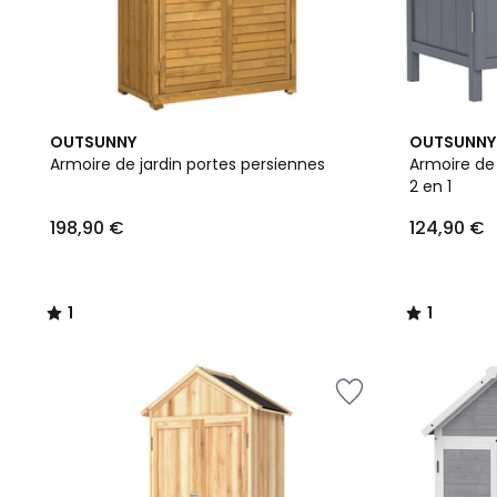
1
1
OUTSUNNY
OUTSUNNY
/
/
Armoire de jardin portes persiennes
Armoire de
5
5
2 en 1
198,90 €
124,90 €
1
1
/
/
5
5