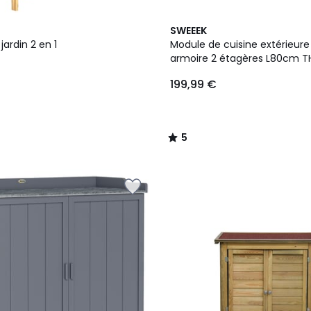
5
SWEEEK
/
jardin 2 en 1
Module de cuisine extérieure 
5
armoire 2 étagères L80cm T
199,99 €
5
/
5