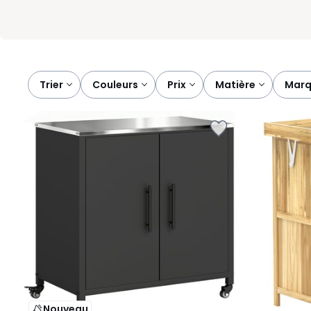
Trier
couleurs
prix
matière
mar
Nouveau