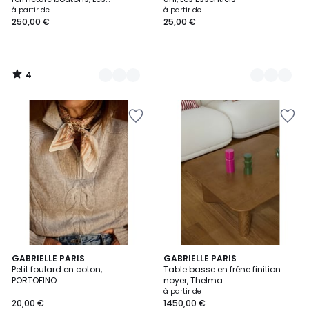
Essentiels
à partir de
à partir de
250,00 €
25,00 €
4
/
5
GABRIELLE PARIS
10
GABRIELLE PARIS
Petit foulard en coton,
Table basse en frêne finition
Couleurs
PORTOFINO
noyer, Thelma
à partir de
20,00 €
1450,00 €