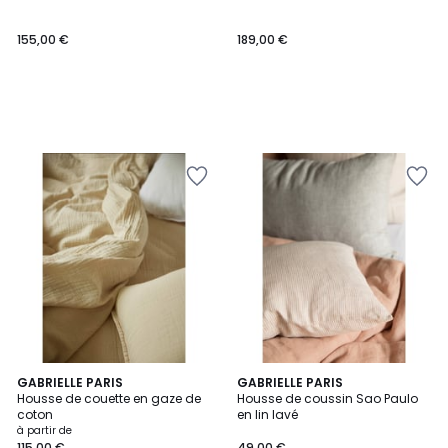
155,00 €
189,00 €
GABRIELLE PARIS
2
GABRIELLE PARIS
Housse de couette en gaze de
Housse de coussin Sao Paulo
Couleurs
coton
en lin lavé
à partir de
115,00 €
49,00 €