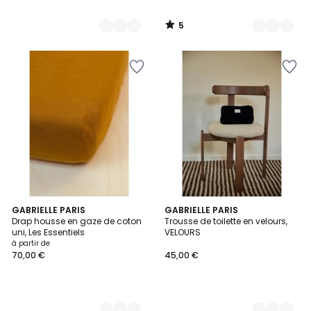
5
/
5
3
GABRIELLE PARIS
3
GABRIELLE PARIS
Drap housse en gaze de coton
Trousse de toilette en velours,
Couleurs
Couleurs
uni, Les Essentiels
VELOURS
à partir de
70,00 €
45,00 €