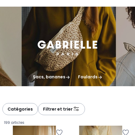
gauche
droite
Sacs, bananes
Foulards
Catégories
Filtrer et trier
199 articles