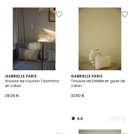
5
4,5
GABRIELLE PARIS
2
GABRIELLE PARIS
/ 5
Housse de coussin Taormina
Trousse de toilette en gaze de
Couleurs
en coton
coton
39,00 €
32,50 €
4,5
/
5