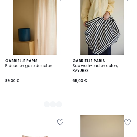
2
GABRIELLE PARIS
GABRIELLE PARIS
Rideau en gaze de coton
Sac week-end en coton,
Couleurs
RAYURES
89,00
89,00 €
65,00 €
€.