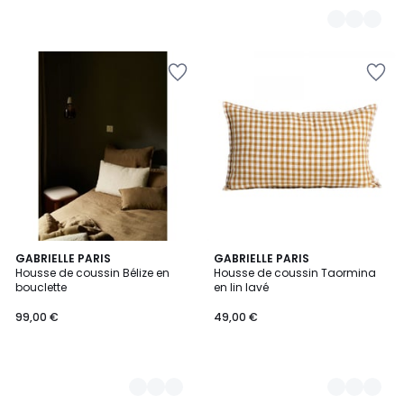
2
GABRIELLE PARIS
5
GABRIELLE PARIS
Housse de coussin Bélize en
Housse de coussin Taormina
Couleurs
Couleurs
bouclette
en lin lavé
99,00 €
49,00 €