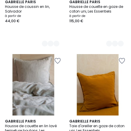
3
GABRIELLE PARIS
2
GABRIELLE PARIS
Housse de coussin en lin,
Housse de couette en gaze de
Couleurs
Couleurs
Salvador
coton uni, Les Essentiels
à partir de
à partir de
44,00 €
115,00 €
4
8
GABRIELLE PARIS
3
GABRIELLE PARIS
/
Housse de couette en lin lavé
Taie d'oreiller en gaze de coton
Couleurs
Couleurs
5
fermeture boutons, Les
uni, Les Essentiels