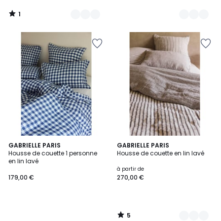
1
/
5
5
GABRIELLE PARIS
2
GABRIELLE PARIS
/
Housse de couette 1 personne
Housse de couette en lin lavé
Couleurs
5
en lin lavé
à partir de
179,00 €
270,00 €
5
/