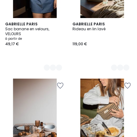
2
GABRIELLE PARIS
2
GABRIELLE PARIS
Sac banane en velours,
Rideau en lin lavé
Couleurs
Couleurs
VELOURS
à partir de
49,17 €
119,00 €