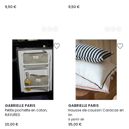
9,50 €
9,50 €
GABRIELLE PARIS
3
GABRIELLE PARIS
Petite pochette en coton,
Housse de coussin Caracas en
Couleurs
RAYURES
lin
à partir de
20,00 €
35,00 €