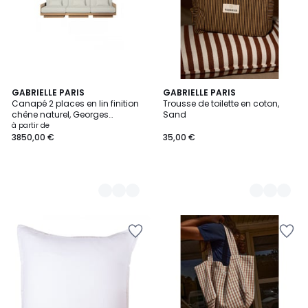
14
GABRIELLE PARIS
4
GABRIELLE PARIS
Canapé 2 places en lin finition
Trousse de toilette en coton,
Couleurs
Couleurs
chêne naturel, Georges
Sand
L'élégant
à partir de
3850,00 €
35,00 €