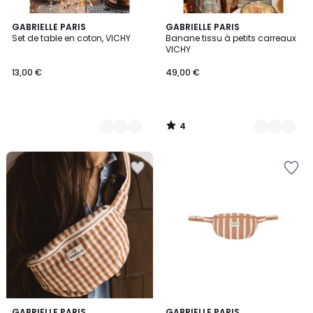
4
2
GABRIELLE PARIS
3
GABRIELLE PARIS
/
Set de table en coton, VICHY
Banane tissu à petits carreaux
Couleurs
Couleurs
5
VICHY
13,00 €
49,00 €
4
/
5
GABRIELLE PARIS
GABRIELLE PARIS