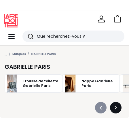
Voir
mon
La
panie
Redoute
Menu
Rechercher
Derniers
...
articles
Marques
GABRIELLE PARIS
vus
GABRIELLE PARIS
Trousse de toilette
Nappe Gabrielle
Gabrielle Paris
Paris
Précédent
Suivan
-
-
défiler
défiler
à
à