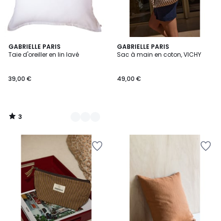
3
7
GABRIELLE PARIS
GABRIELLE PARIS
/
Taie d'oreiller en lin lavé
Sac à main en coton, VICHY
Couleurs
5
39,00 €
49,00 €
3
/
5