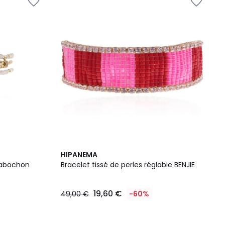
3
HIPANEMA
Couleurs
 cabochon
Bracelet tissé de perles réglable BENJIE
19,60 €
49,00 €
-60%