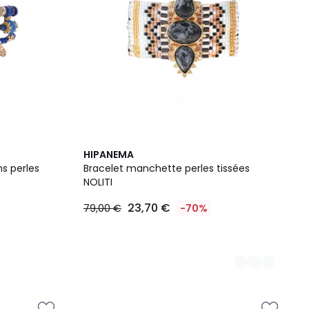
4
HIPANEMA
Couleurs
s perles
Bracelet manchette perles tissées
NOLITI
23,70 €
79,00 €
-70%