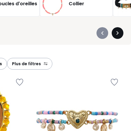
oucles d'oreilles
Collier
Précédent
Suivan
-
-
défiler
défiler
à
à
gauche
droite
s
plus de filtres