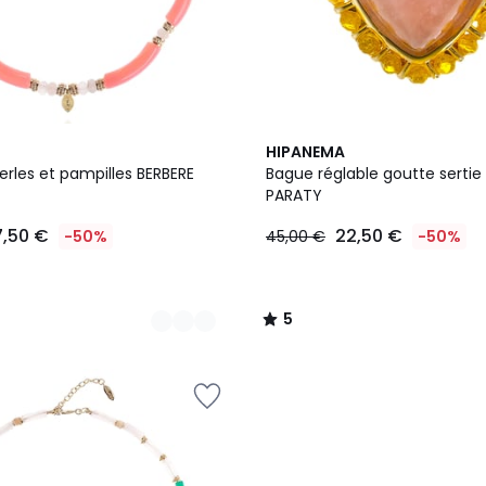
5
5
HIPANEMA
Couleurs
/
perles et pampilles BERBERE
Bague réglable goutte sertie
5
PARATY
7,50 €
22,50 €
-50%
45,00 €
-50%
5
/
5