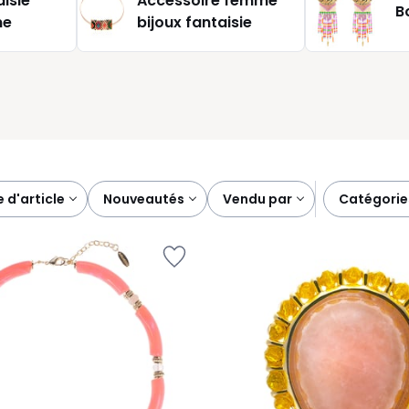
aisie
Accessoire femme
B
tion en gardant une harmonie de formes et de couleurs.
me
bijoux fantaisie
e d'article
nouveautés
vendu par
catégorie