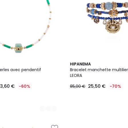
HIPANEMA
perles avec pendentif
Bracelet manchette multilien
LEORA
3,60 €
25,50 €
-60%
85,00 €
-70%