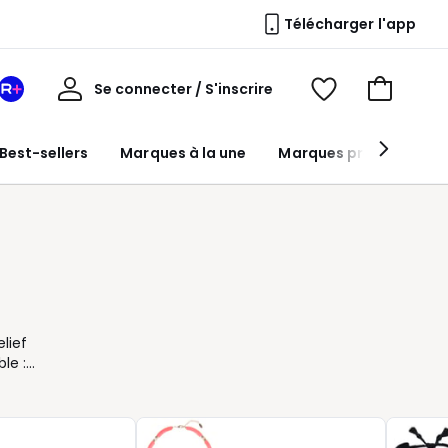
Télécharger l'app
Mon
Se connecter / S'inscrire
Mon
Voir
Voir
compte
espace
mes
mon
La
favoris
panier
Best-sellers
Marques à la une
Marques premium
Redoute
+
lief
le :
 de
ciles
tre