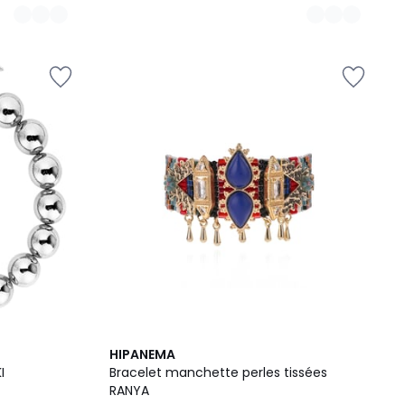
HIPANEMA
I
Bracelet manchette perles tissées
RANYA