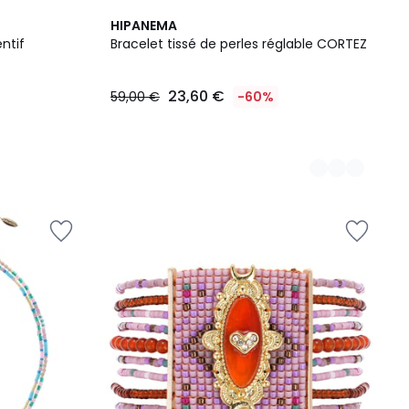
2
HIPANEMA
Couleurs
ntif
Bracelet tissé de perles réglable CORTEZ
23,60 €
59,00 €
-60%