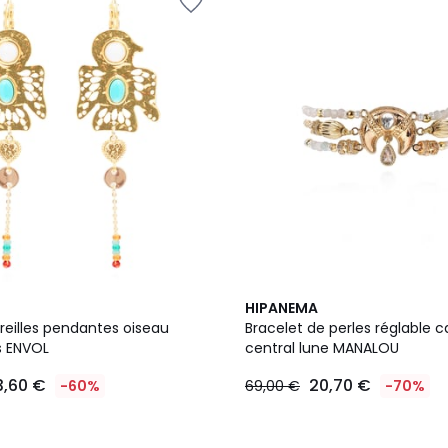
2
HIPANEMA
Couleurs
reilles pendantes oiseau
Bracelet de perles réglable
s ENVOL
central lune MANALOU
3,60 €
20,70 €
-60%
69,00 €
-70%