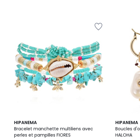
3
HIPANEMA
HIPANEMA
Couleurs
Bracelet manchette multiliens avec
Boucles d'o
perles et pampilles FIORES
HALOHA