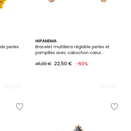
5
HIPANEMA
Couleurs
 de perles
Bracelet multiliens réglable perles et
pampilles avec cabochon cœur
MACANOS
22,50 €
45,00 €
-50%