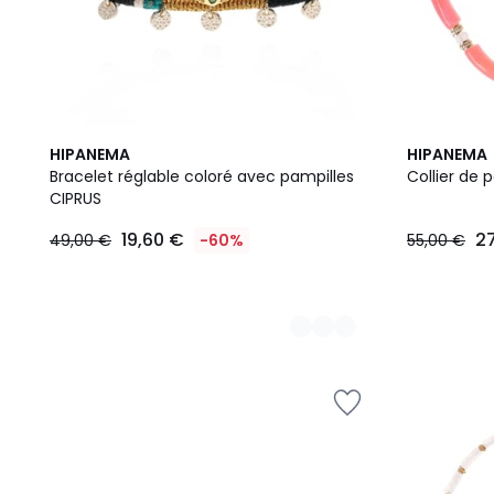
5
2
HIPANEMA
HIPANEMA
Couleurs
Couleurs
Bracelet réglable coloré avec pampilles
Collier de 
CIPRUS
19,60
19,60 €
2
49,00 €
-60%
55,00 €
€
au
lieu
de
49,00
€
60%
de
réduction
appliquée.