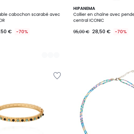
HIPANEMA
able cabochon scarabé avec
Collier en chaîne avec pende
ZOR
central ICONIC
,50 €
28,50 €
-70%
95,00 €
-70%