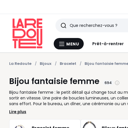
Rechercher
Derniers
Prêt-à-rentrer
MENU
Menu
articles
La
Redoute
vus
La Redoute
Bijoux
Bracelet
Bijou fantaisie femm
Bijou fantaisie femme
694
Bijou fantaisie femme : le petit détail qui change tout a
sortir en vitesse. Une paire de boucles lumineuses, un collie
sans effort. Pour le bureau, un dîner, une cérémonie ou un
doré ou argenté, discret ou plus affirmé, ligne graphique, pe
Lire plus
varier les envies au fil des jours et de suivre votre humeu
à porter et à associer à vos vêtements préférés : robe fluid
aussi une belle idée pour offrir, quand vous cherchez un a