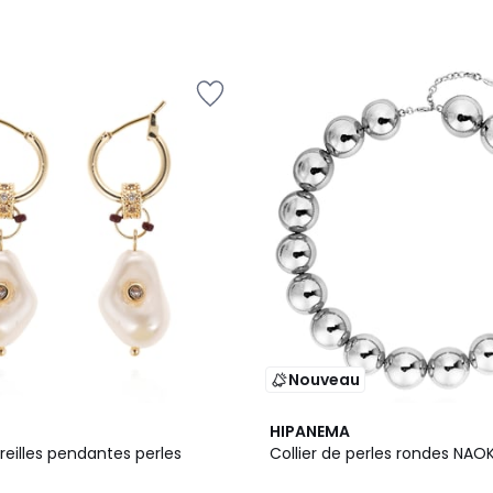
Nouveau
2
HIPANEMA
Couleurs
reilles pendantes perles
Collier de perles rondes NAOK