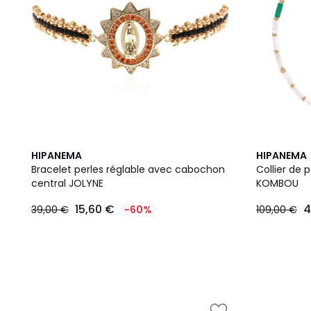
2
HIPANEMA
HIPANEMA
Couleurs
Bracelet perles réglable avec cabochon
Collier de 
central JOLYNE
KOMBOU
15,60 €
4
39,00 €
-60%
109,00 €