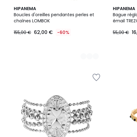
3
2
HIPANEMA
HIPANEMA
Couleurs
Couleurs
Boucles d'oreilles pendantes perles et
Bague régl
chaînes LOMBOK
émail TRE
62,00 €
16
155,00 €
-60%
55,00 €