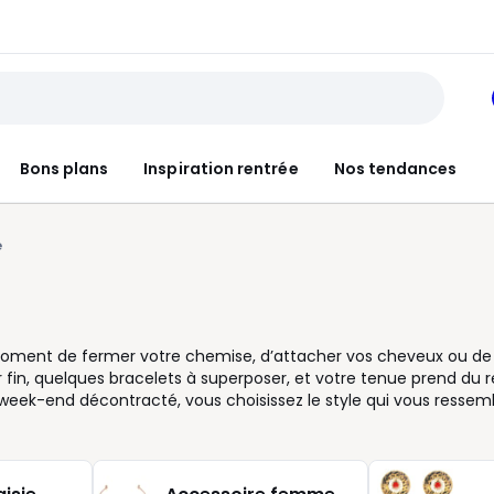
Bons plans
Inspiration rentrée
Nos tendances
e
u moment de fermer votre chemise, d’attacher vos cheveux ou de
r fin, quelques bracelets à superposer, et votre tenue prend du re
 week-end décontracté, vous choisissez le style qui vous ressemb
rles, strass, cœur, maille ou pampilles. Le bijou fantaisie permet
r sans compliquer votre look. Nous vous proposons des modèles fa
e, maille douce, blazer structuré ou simple tee-shirt blanc. C’est
ccessoire féminin, actuel et agréable à porter. Pour composer vo