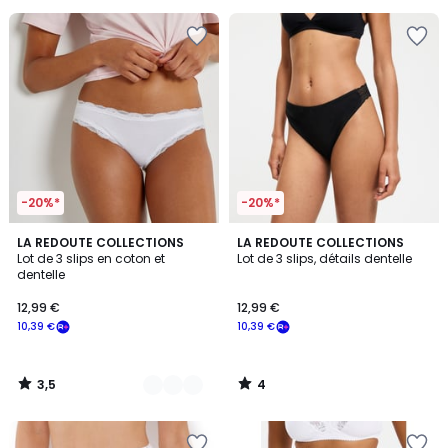
pour
payer
à
la
place
18,39
€.
-20%*
-20%*
3,5
4
3
LA REDOUTE COLLECTIONS
LA REDOUTE COLLECTIONS
/ 5
/
Lot de 3 slips en coton et
Lot de 3 slips, détails dentelle
Couleurs
5
dentelle
12,99 €
12,99 €
10,39 €
10,39 €
3,5
4
/
/
5
5