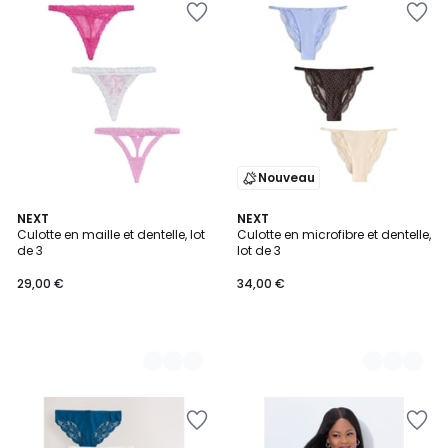
Nouveau
2
NEXT
2
NEXT
Culotte en maille et dentelle, lot
Culotte en microfibre et dentelle,
Couleurs
Couleurs
de 3
lot de 3
29,00 €
34,00 €