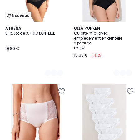
Nouveau
2
ATHENA
2
ULLA POPKEN
Slip, Lot de 3, TRIO DENTELLE
Culotte midi avec
Couleurs
Couleurs
empiècement en dentelle
à partir de
19,90 €
17,99 €
15,99 €
-11%