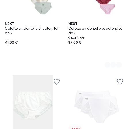
NEXT
3
NEXT
Culotte en dentelle et coton, lot
Culotte en dentelle et coton, lot
Couleurs
de 7
de 7
à partir de
41,00 €
37,00 €