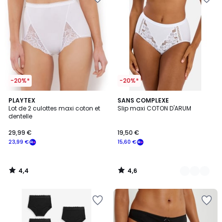
-20%*
-20%*
4,4
4,6
PLAYTEX
2
SANS COMPLEXE
/ 5
/ 5
Lot de 2 culottes maxi coton et
Slip maxi COTON D'ARUM
Couleurs
dentelle
29,99 €
19,50 €
23,99 €
15,60 €
4,4
4,6
/
/
5
5