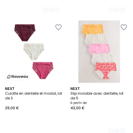
Nouveau
NEXT
4
NEXT
Culotte en dentelle et modal, lot
Slip invisible avec dentelle, lot
Couleurs
de 3
de 5
à partir de
29,00 €
43,00 €