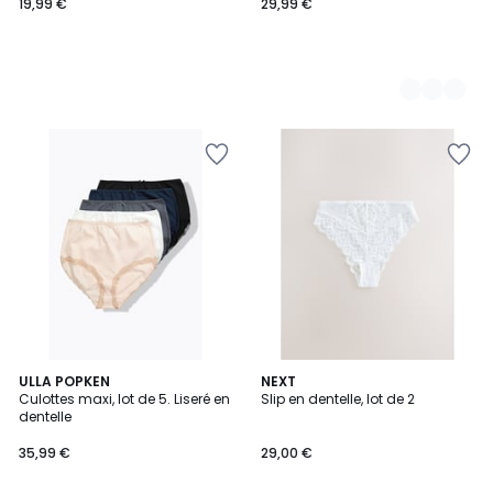
19,99 €
29,99 €
ULLA POPKEN
4
NEXT
Culottes maxi, lot de 5. Liseré en
Slip en dentelle, lot de 2
Couleurs
dentelle
35,99 €
29,00 €