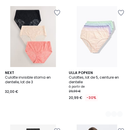
5
NEXT
2
ULLA POPKEN
Culotte invisible stoma en
Culottes, lot de 5, ceinture en
Couleurs
dentelle, lot de 3
dentelle
à partir de
32,00 €
29,99 €
20,99 €
-30%