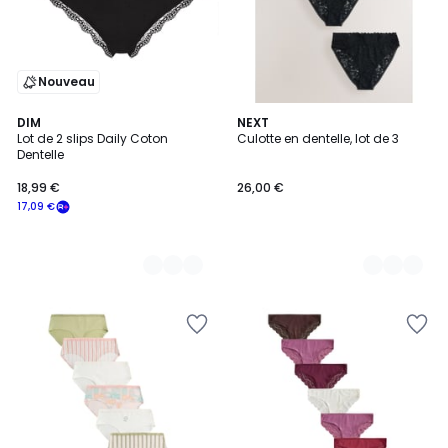
Nouveau
3
DIM
3
NEXT
Lot de 2 slips Daily Coton
Culotte en dentelle, lot de 3
Couleurs
Couleurs
Dentelle
18,99 €
26,00 €
17,09 €