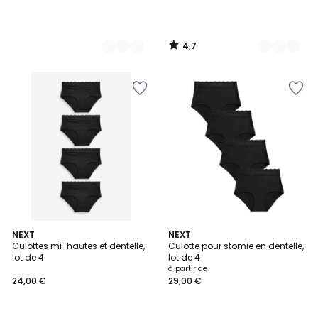
4,7
/
5
NEXT
3
NEXT
Culottes mi-hautes et dentelle,
Culotte pour stomie en dentelle,
Couleurs
lot de 4
lot de 4
à partir de
24,00 €
29,00 €