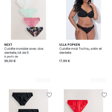
4
NEXT
3
ULLA POPKEN
Culotte invisible avec dos
Culotte midi TruYou, satin et
Couleurs
Couleurs
dentelle, lot de 5
dentelle
à partir de
36,00 €
17,99 €