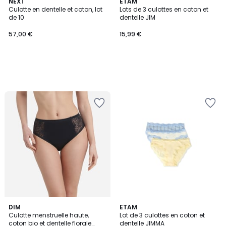
NEXT
ETAM
Culotte en dentelle et coton, lot
Lots de 3 culottes en coton et
de 10
dentelle JIM
57,00 €
15,99 €
5
DIM
ETAM
/
Culotte menstruelle haute,
Lot de 3 culottes en coton et
5
coton bio et dentelle florale
dentelle JIMMA