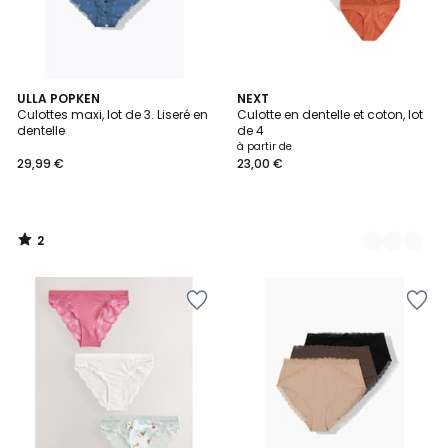
2
ULLA POPKEN
3
NEXT
/
Culottes maxi, lot de 3. Liseré en
Culotte en dentelle et coton, lot
Couleurs
5
dentelle
de 4
à partir de
29,99 €
23,00 €
2
/
5