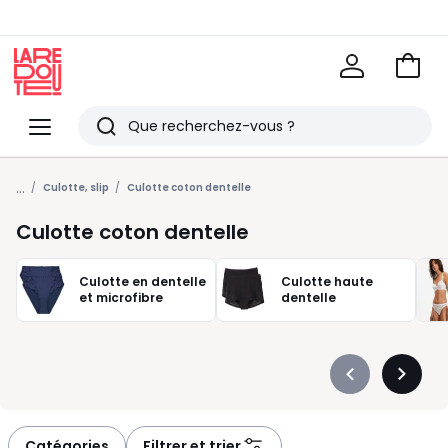
Voir
mon
La
panie
Redoute
Menu
Rechercher
Derniers
...
articles
Culotte, slip
Culotte coton dentelle
vus
Culotte coton dentelle
Culotte en dentelle
Culotte haute
et microfibre
dentelle
Précédent
Suivan
-
-
défiler
défiler
à
à
Catégories
Filtrer et trier