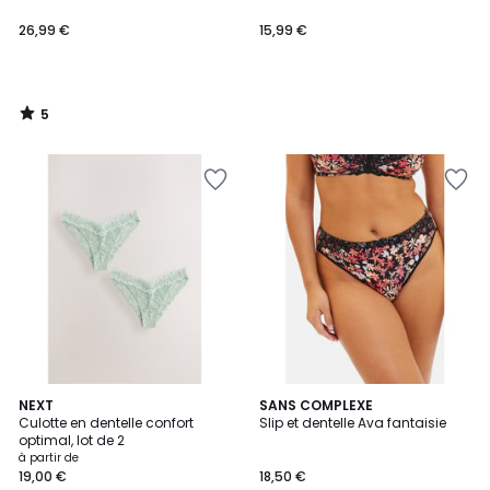
Protect
26,99 €
15,99 €
5
/
5
4,7
3
NEXT
2
SANS COMPLEXE
/ 5
Culotte en dentelle confort
Slip et dentelle Ava fantaisie
Couleurs
Couleurs
optimal, lot de 2
à partir de
19,00 €
18,50 €