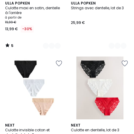
5
5
ULLA POPKEN
2
ULLA POPKEN
/
Culotte maxi en satin, dentelle
Strings avec dentelle, lot de 3
Couleurs
Couleurs
5
à l'arrière
à partir de
19,99 €
25,99 €
13,99 €
-30%
5
/
5
2
NEXT
4
NEXT
Culotte invisible coton et
Culotte en dentelle, lot de 3
Couleurs
Couleurs