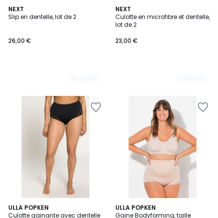
3
NEXT
2
NEXT
Slip en dentelle, lot de 2
Culotte en microfibre et dentelle,
Couleurs
Couleurs
lot de 2
26,00 €
23,00 €
4,6
2
ULLA POPKEN
2
ULLA POPKEN
/ 5
Culotte gainante avec dentelle
Gaine Bodyforming, taille