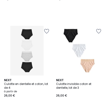
7
NEXT
2
NEXT
Culotte en dentelle et coton, lot
Culotte invisible coton et
Couleurs
Couleurs
de 4
dentelle, lot de 3
à partir de
26,00 €
26,00 €