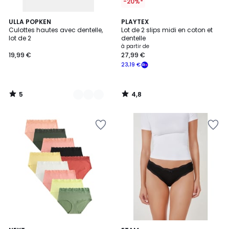
-20%*
5
4,8
2
ULLA POPKEN
PLAYTEX
/
/ 5
Culottes hautes avec dentelle,
Lot de 2 slips midi en coton et
Couleurs
5
lot de 2
dentelle
à partir de
19,99 €
27,99 €
23,19 €
5
4,8
/
/
5
5