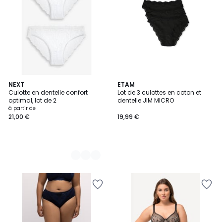
7
NEXT
ETAM
Culotte en dentelle confort
Lot de 3 culottes en coton et
Couleurs
optimal, lot de 2
dentelle JIM MICRO
à partir de
21,00 €
19,99 €