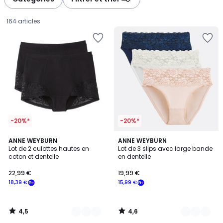
gauche
droite
164 articles
-20%*
-20%*
4,5
4,6
2
ANNE WEYBURN
2
ANNE WEYBURN
/ 5
/ 5
Lot de 2 culottes hautes en
Lot de 3 slips avec large bande
Couleurs
Couleurs
coton et dentelle
en dentelle
22,99
22,99 €
19,99 €
€
18,39 €
15,99 €
souscrivez
à
notre
4,5
4,6
programme
/
/
5
5