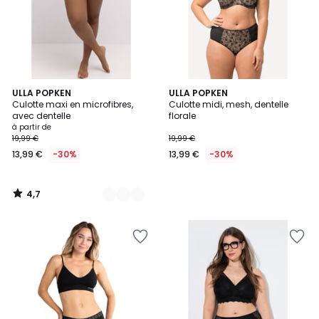
4,7
10
ULLA POPKEN
ULLA POPKEN
/ 5
Culotte maxi en microfibres,
Culotte midi, mesh, dentelle
Couleurs
avec dentelle
florale
à partir de
19,99 €
19,99 €
13,99 €
-30%
13,99 €
-30%
4,7
/
5