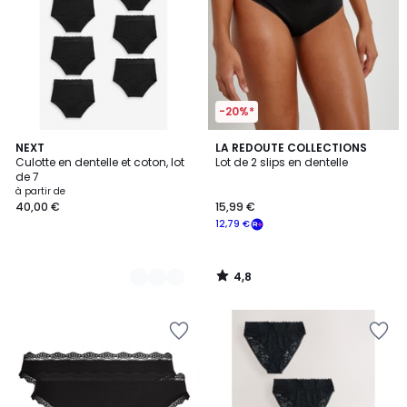
-20%*
4,8
5
NEXT
LA REDOUTE COLLECTIONS
/ 5
Culotte en dentelle et coton, lot
Lot de 2 slips en dentelle
Couleurs
de 7
à partir de
40,00 €
15,99 €
12,79 €
4,8
/
5