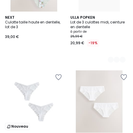
NEXT
5
ULLA POPKEN
Culotte taille haute en dentelle,
Lot de 3 culottes midi, ceinture
Couleurs
lot de 3
en dentelle
à partir de
39,00 €
25,99 €
20,99 €
-19%
Nouveau