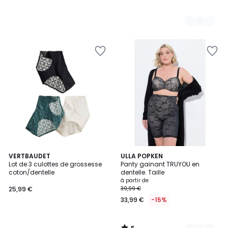
5
VERTBAUDET
2
ULLA POPKEN
/
Lot de 3 culottes de grossesse
Panty gainant TRUYOU en
Couleurs
5
coton/dentelle
dentelle. Taille
à partir de
25,99 €
39,99 €
33,99 €
-15%