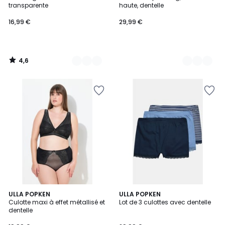
Couleurs
Couleurs
transparente
haute, dentelle
16,99 €
29,99 €
4,6
/
5
ULLA POPKEN
2
ULLA POPKEN
Culotte maxi à effet métallisé et
Lot de 3 culottes avec dentelle
Couleurs
dentelle