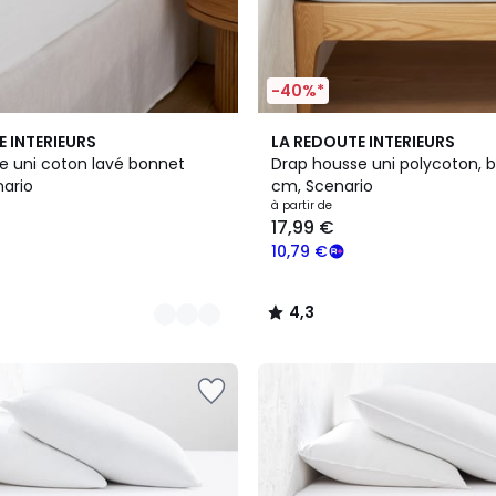
-40%*
13
4,3
E INTERIEURS
LA REDOUTE INTERIEURS
Couleurs
/ 5
e uni coton lavé bonnet
Drap housse uni polycoton, 
ario
cm, Scenario
à partir de
17,99 €
10,79 €
4,3
/
5