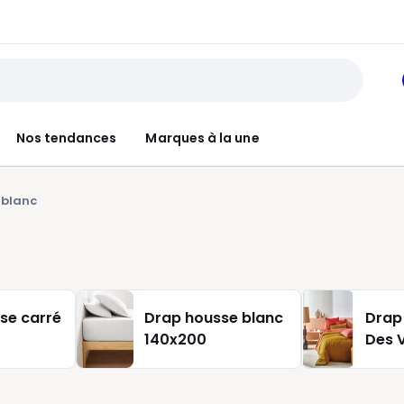
Nos tendances
Marques à la une
 blanc
se carré
Drap housse blanc
Drap
140x200
Des 