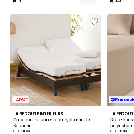
4
3,8
/
/
5
5
Prix excl
-40%*
22
4,4
3
LA REDOUTE INTERIEURS
LA REDOUT
Couleurs
/ 5
Couleurs
Drap housse uni en coton, lit articulé,
Drap-houss
Scenario
polyester 
à partir de
à partir de