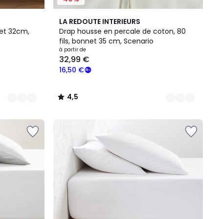
18
4,5
LA REDOUTE INTERIEURS
Couleurs
/ 5
et 32cm,
Drap housse en percale de coton, 80
fils, bonnet 35 cm, Scenario
à partir de
32,99 €
16,50 €
4,5
/
5