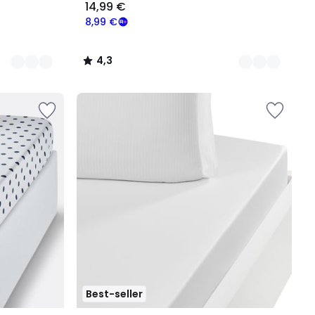
14,99 €
8,99 €
4,3
/
5
Best-seller