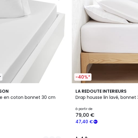
r
-40%*
21
4,2
ISON
LA REDOUTE INTERIEURS
Couleurs
/ 5
e en coton bonnet 30 cm
Drap housse lin lavé, bonnet
à partir de
79,00 €
47,40 €