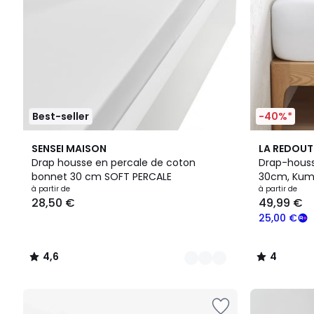
Best-seller
-40%*
25
4,6
17
4
SENSEI MAISON
LA REDOUT
Couleurs
/ 5
Couleurs
/
Drap housse en percale de coton
Drap-houss
5
bonnet 30 cm SOFT PERCALE
30cm, Kum
à partir de
à partir de
28,50 €
49,99 €
25,00 €
4,6
4
/
/
5
5