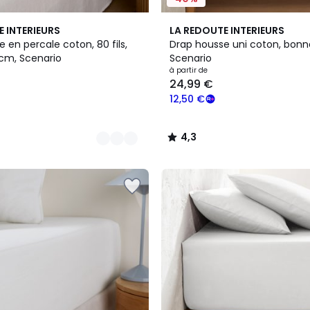
22
4,3
E INTERIEURS
LA REDOUTE INTERIEURS
Couleurs
/ 5
 en percale coton, 80 fils,
Drap housse uni coton, bonn
cm, Scenario
Scenario
à partir de
24,99 €
12,50 €
4,3
/
5