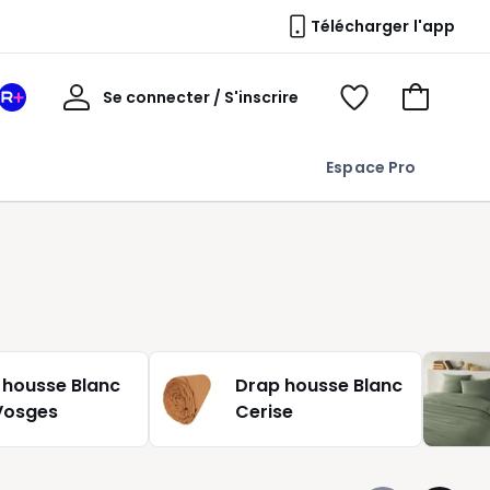
Télécharger l'app
Mon
Se connecter / S'inscrire
Mon
Voir
Voir
compte
espace
mes
mon
La
favoris
panier
Espace Pro
Redoute
+
 housse Blanc
Drap housse Blanc
Vosges
Cerise