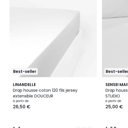
Best-seller
Best-selle
10
4
19
3,8
LINANDELLE
SENSEI MA
Couleurs
/
Couleurs
/ 5
Drap housse coton 120 fils jersey
Drap houss
5
extensible DOUCEUR
STUDIO
à partir de
à partir de
26,50 €
25,00 €