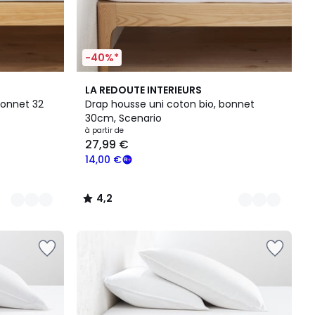
-40%*
9
4,2
LA REDOUTE INTERIEURS
Couleurs
/ 5
bonnet 32
Drap housse uni coton bio, bonnet
30cm, Scenario
à partir de
27,99 €
14,00 €
4,2
/
5