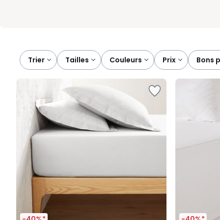
Trier
tailles
couleurs
prix
bons 
-40%*
-40%*