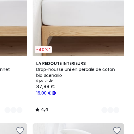
-40%*
13
4,4
LA REDOUTE INTERIEURS
Couleurs
/ 5
onnet
Drap-housse uni en percale de coton
bio Scenario
à partir de
37,99 €
19,00 €
4,4
/
5