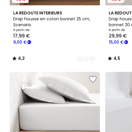
22
4,2
21
4,5
LA REDOUTE INTERIEURS
LA REDOUT
Couleurs
/ 5
Couleurs
/ 5
Drap housse en coton bonnet 25 cm,
Drap housse
Scenario
bonnet 30 
Prix
à partir de
à partir de
17,99 €
29,99 €
à
partir
9,00 €
15,00 €
de
17,99
4,2
4,5
€
/
/
souscrivez
5
5
à
notre
programme
pour
payer
à
la
place
9,00
€.