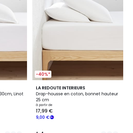
-40%*
6
4
LA REDOUTE INTERIEURS
Couleurs
/
 30cm, Linot
Drap-housse en coton, bonnet hauteur
5
25 cm
à partir de
17,99 €
9,00 €