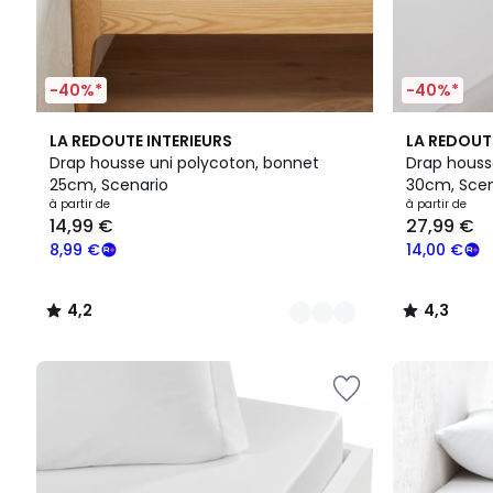
-40%*
-40%*
15
4,2
19
4,3
LA REDOUTE INTERIEURS
LA REDOUT
Couleurs
/ 5
Couleurs
/ 5
Drap housse uni polycoton, bonnet
Drap houss
25cm, Scenario
30cm, Scen
à partir de
à partir de
14,99 €
27,99 €
8,99 €
14,00 €
4,2
4,3
/
/
5
5