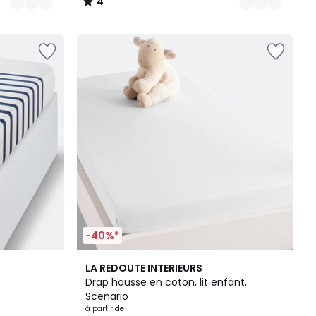
4
/
5
-40%*
20
4,3
LA REDOUTE INTERIEURS
Couleurs
/ 5
Drap housse en coton, lit enfant,
Scenario
à partir de