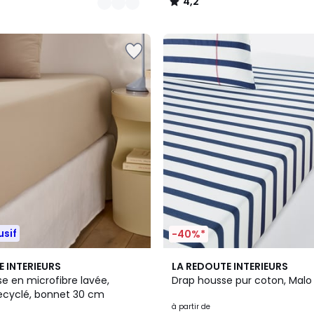
4,2
/
5
usif
-40%*
3
4,3
E INTERIEURS
LA REDOUTE INTERIEURS
Couleurs
/ 5
e en microfibre lavée,
Drap housse pur coton, Malo
recyclé, bonnet 30 cm
à partir de