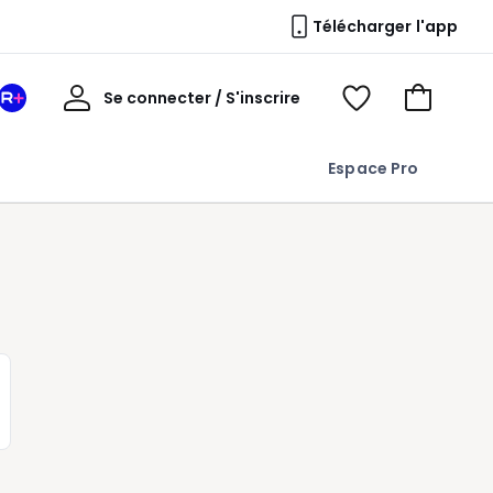
Télécharger l'app
Mon
Se connecter / S'inscrire
Mon
Voir
Voir
compte
espace
mes
mon
La
favoris
panier
Espace Pro
Redoute
+