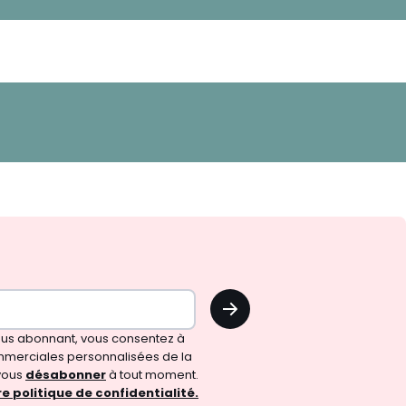
OK
vous abonnant, vous consentez à
merciales personnalisées de la
vous
désabonner
à tout moment.
e politique de confidentialité.