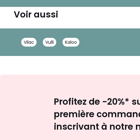
Voir aussi
Vilac
Vulli
Kaloo
Profitez de -20%* s
première command
inscrivant à notre 