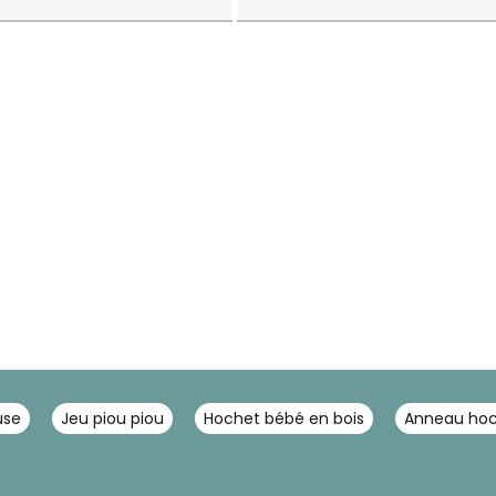
use
Jeu piou piou
Hochet bébé en bois
Anneau ho