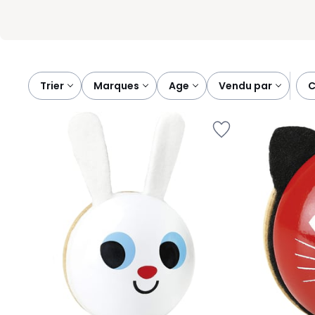
Trier
marques
age
vendu par