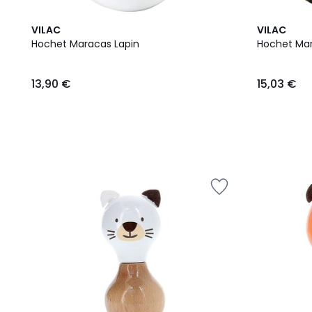
VILAC
VILAC
Hochet Maracas Lapin
Hochet Ma
13,90
13,90 €
15,03 €
€.