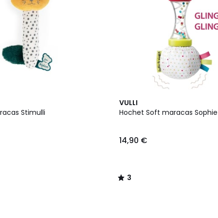
3
VULLI
/
acas Stimulli
Hochet Soft maracas Sophie 
5
14,90 €
3
/
5