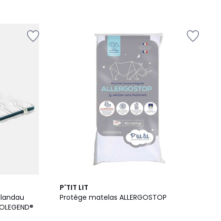
P'TIT LIT
/landau
Protège matelas ALLERGOSTOP
COLEGEND®