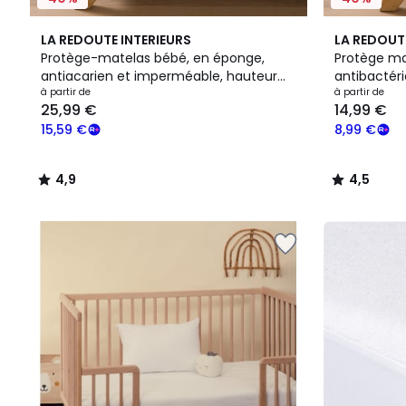
4,9
4,5
LA REDOUTE INTERIEURS
LA REDOUT
/ 5
/ 5
Protège-matelas bébé, en éponge,
Protège ma
antiacarien et imperméable, hauteur
antibactér
Prix
max 14 cm
à partir de
à partir de
25,99 €
14,99 €
à
partir
15,59 €
8,99 €
de
25,99
4,9
4,5
€
/
/
souscrivez
5
5
à
notre
programme
pour
payer
à
la
place
15,59
€.