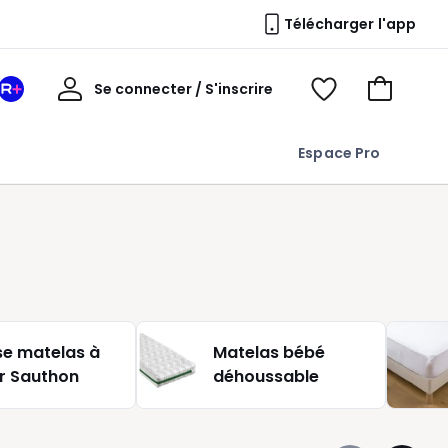
Télécharger l'app
Mon
Se connecter / S'inscrire
Mon
Voir
Voir
compte
espace
mes
mon
La
favoris
panier
Espace Pro
Redoute
+
e matelas à
Matelas bébé
r Sauthon
déhoussable