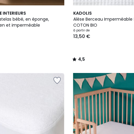
4,5
E INTERIEURS
KADOLIS
/ 5
telas bébé, en éponge,
Alèse Berceau Imperméable
ien et imperméable
COTON BIO
à partir de
13,50 €
4,5
/
5