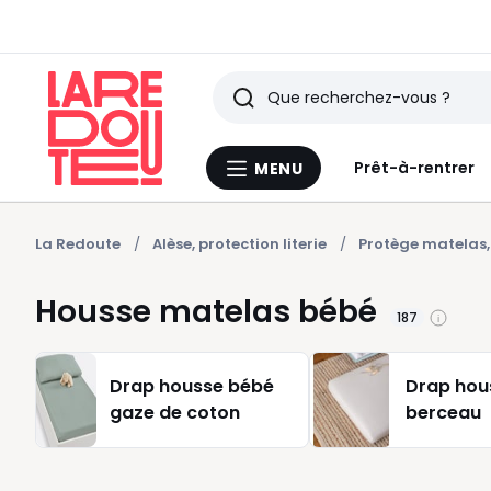
Rechercher
Derniers
Prêt-à-rentrer
MENU
Menu
articles
La
Redoute
vus
La Redoute
Alèse, protection literie
Protège matelas,
Housse matelas bébé
187
Drap housse bébé
Drap hou
gaze de coton
berceau