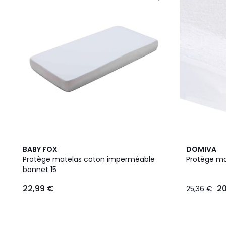
BABY FOX
DOMIVA
Protège matelas coton imperméable
Protège m
bonnet 15
22,99 €
20
25,36 €