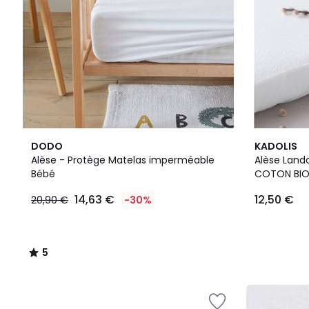
5
DODO
KADOLIS
/
Alèse - Protège Matelas imperméable
Alèse Lan
5
Bébé
COTON BI
14,63 €
12,50 €
20,90 €
-30%
5
/
5