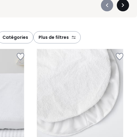
Précédent
Suivan
-
-
défiler
défiler
à
à
gauche
droite
catégories
plus de filtres