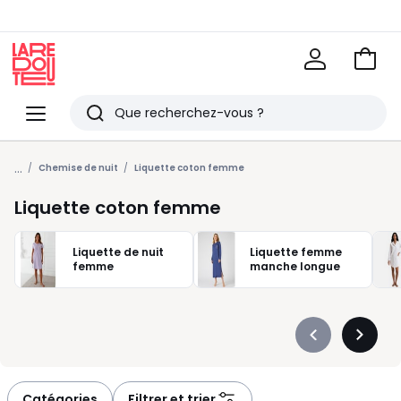
Voir
mon
La
panie
Redoute
Menu
Rechercher
Derniers
...
articles
Chemise de nuit
Liquette coton femme
vus
Liquette coton femme
Liquette de nuit
Liquette femme
femme
manche longue
Précédent
Suivan
-
-
défiler
défiler
à
à
Catégories
Filtrer et trier