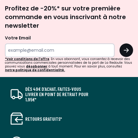
Inscription
Profitez de -20%* sur votre première
newsletter
commande en vous inscrivant à notre
newsletter
Votre Email
OK
*Voir conditions de l'offre
. En vous abonnant, vous consentez à recevoir des
communications commerciales personnalisées de la part de La Redoute. Vous
pouvez vous
désabonner
à tout moment. Pour en savoir plus, consultez
notre politique de confidentialité.
DÈS 49€ D’ACHAT, FAITES-VOUS
LIVRER EN POINT DE RETRAIT POUR
1,95€*
RETOURS GRATUITS*