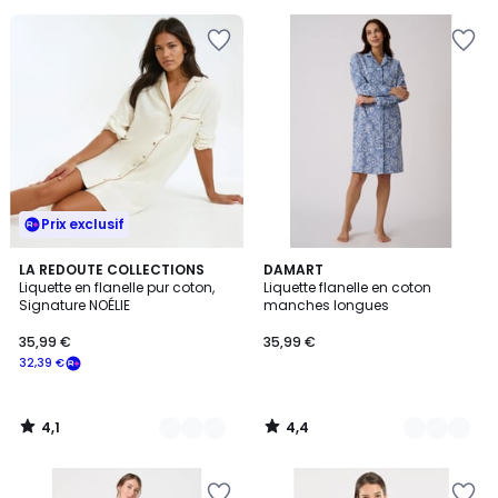
€
25%
de
réduction
appliquée.
Prix exclusif
4,1
4,4
2
LA REDOUTE COLLECTIONS
2
DAMART
/ 5
/ 5
Liquette en flanelle pur coton,
Liquette flanelle en coton
Couleurs
Couleurs
Signature NOÉLIE
manches longues
35,99 €
35,99 €
32,39 €
4,1
4,4
/
/
5
5