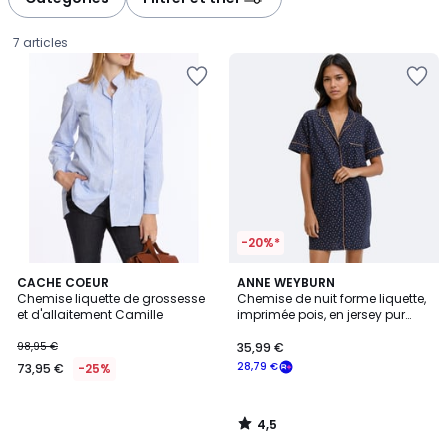
gauche
droite
7 articles
-20%*
4,5
CACHE COEUR
ANNE WEYBURN
/ 5
Chemise liquette de grossesse
Chemise de nuit forme liquette,
et d'allaitement Camille
imprimée pois, en jersey pur
73,95
coton
98,95 €
35,99 €
€
28,79 €
73,95 €
-25%
au
lieu
de
4,5
98,95
/
5