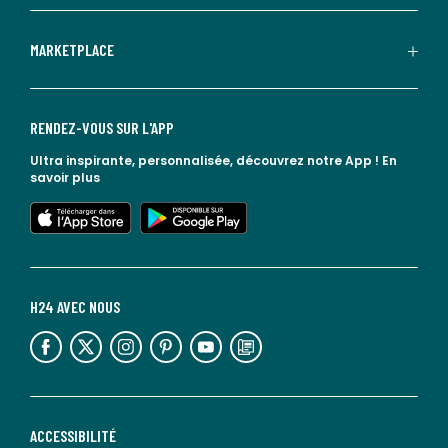
MARKETPLACE
RENDEZ-VOUS SUR L'APP
Ultra inspirante, personnalisée, découvrez notre App !
En
savoir plus
lien vers l'app store
lien vers google play
H24 AVEC NOUS
lien vers l'espace réseaux sociaux
lien vers l'espace réseaux sociaux
lien vers l'espace réseaux sociaux
lien vers l'espace réseaux sociaux
lien vers l'espace réseaux sociaux
lien vers le blog la redoute
ACCESSIBILITÉ