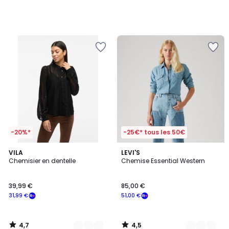
-20%*
-25€* tous les 50€
4,7
4,5
7
VILA
3
LEVI'S
/ 5
/ 5
Chemisier en dentelle
Chemise Essential Western
Couleurs
Couleurs
39,99 €
85,00 €
31,99 €
51,00 €
4,7
4,5
/
/