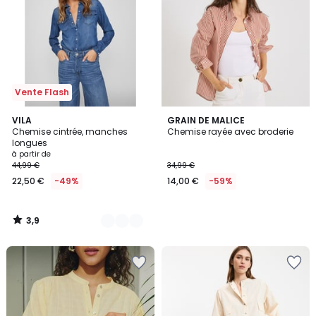
Vente Flash
3,9
8
VILA
GRAIN DE MALICE
/ 5
Chemise cintrée, manches
Chemise rayée avec broderie
Couleurs
longues
à partir de
44,99 €
34,99 €
22,50 €
-49%
14,00 €
-59%
3,9
/
5