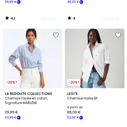
39,99 €
45,00 €
4,1
4
/
/
5
5
-20%*
-20%*
4,6
4,2
2
LA REDOUTE COLLECTIONS
5
LEVI'S
/ 5
/ 5
Chemise rayée en coton,
Chemise Harlie Bf
Couleurs
Couleurs
Signature MARLÈNE
à partir de
29,99 €
65,00 €
23,99 €
52,00 €