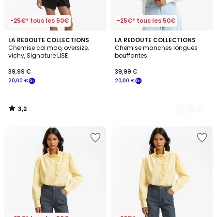
-25€* tous les 50€
-25€* tous les 50€
3,2
LA REDOUTE COLLECTIONS
2
LA REDOUTE COLLECTIONS
/ 5
Chemise col mao, oversize,
Chemise manches longues
Couleurs
vichy, Signature LISE
bouffantes
39,99 €
39,99 €
20,00 €
20,00 €
3,2
/
5