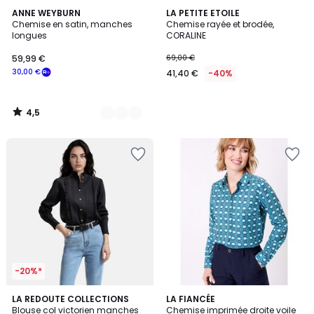
4,5
2
ANNE WEYBURN
LA PETITE ETOILE
/ 5
Chemise en satin, manches
Chemise rayée et brodée,
Couleurs
longues
CORALINE
59,99 €
69,00 €
30,00 €
41,40 €
-40%
4,5
/
5
-20%*
2
LA REDOUTE COLLECTIONS
4
LA FIANCÉE
Blouse col victorien manches
Chemise imprimée droite voile