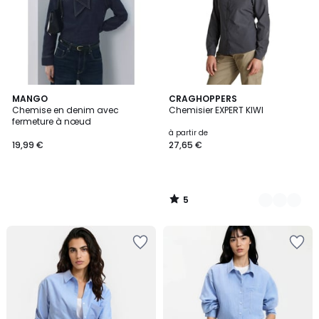
5
MANGO
2
CRAGHOPPERS
/
Chemise en denim avec
Chemisier EXPERT KIWI
Couleurs
5
fermeture à nœud
à partir de
19,99 €
27,65 €
5
/
5