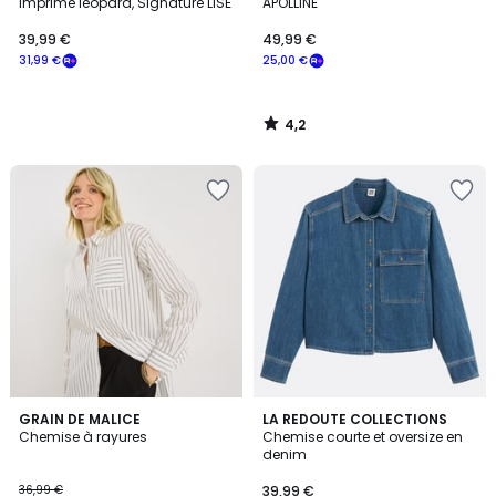
imprimé léopard, Signature LISE
APOLLINE
39,99 €
49,99 €
31,99 €
25,00 €
4,2
/
5
4,6
GRAIN DE MALICE
LA REDOUTE COLLECTIONS
/ 5
Chemise à rayures
Chemise courte et oversize en
denim
36,99 €
39,99 €