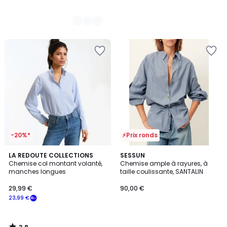
-20%*
⚡Prix ronds
3,8
LA REDOUTE COLLECTIONS
SESSUN
/ 5
Chemise col montant volanté,
Chemise ample à rayures, à
manches longues
taille coulissante, SANTALIN
29,99 €
90,00 €
23,99 €