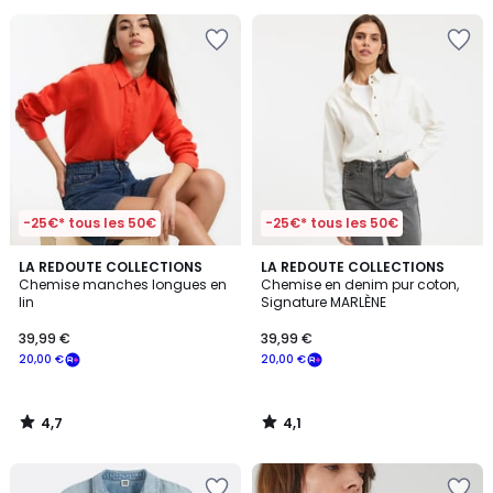
pour
payer
à
la
place
20,00
€.
-25€* tous les 50€
-25€* tous les 50€
4,7
4,1
LA REDOUTE COLLECTIONS
LA REDOUTE COLLECTIONS
/ 5
/ 5
Chemise manches longues en
Chemise en denim pur coton,
lin
Signature MARLÈNE
39,99 €
39,99 €
20,00 €
20,00 €
4,7
4,1
/
/
5
5