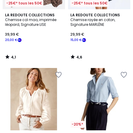
-25€* tous les 50€
-25€* tous les 50€
4,1
4,6
LA REDOUTE COLLECTIONS
LA REDOUTE COLLECTIONS
/ 5
/ 5
Chemise col mao, imprimée
Chemise rayée en coton,
léopard, Signature LISE
Signature MARLÈNE
39,99 €
29,99 €
20,00 €
15,00 €
4,1
4,6
/
/
5
5
-20%*