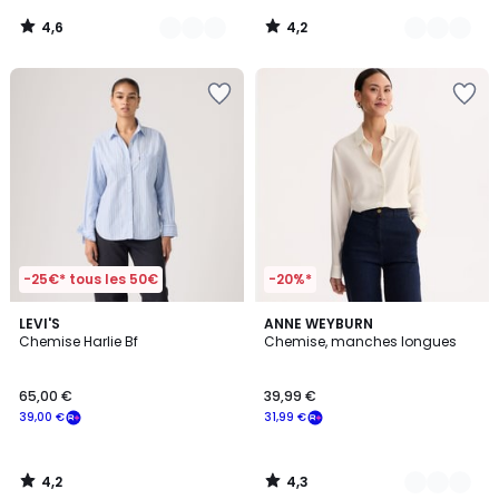
4,6
4,2
/
/
5
5
-25€* tous les 50€
-20%*
4,2
4,3
LEVI'S
2
ANNE WEYBURN
/ 5
/ 5
Chemise Harlie Bf
Chemise, manches longues
Couleurs
65,00 €
39,99 €
39,00 €
31,99 €
4,2
4,3
/
/