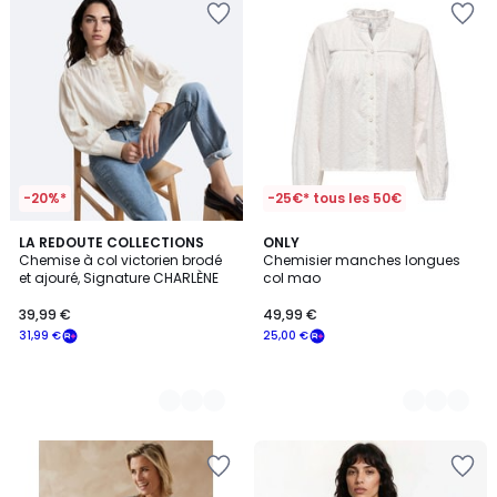
-20%*
-25€* tous les 50€
2
LA REDOUTE COLLECTIONS
2
ONLY
Chemise à col victorien brodé
Chemisier manches longues
Couleurs
Couleurs
et ajouré, Signature CHARLÈNE
col mao
39,99 €
49,99 €
31,99 €
25,00 €