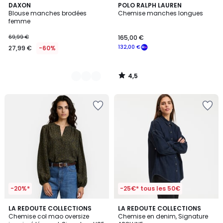
4,5
3
DAXON
POLO RALPH LAUREN
/ 5
Blouse manches brodées
Chemise manches longues
Couleurs
femme
69,99 €
165,00 €
132,00 €
27,99 €
-60%
4,5
/
5
-20%*
-25€* tous les 50€
4,2
LA REDOUTE COLLECTIONS
LA REDOUTE COLLECTIONS
/ 5
Chemise col mao oversize
Chemise en denim, Signature