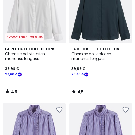
-25€* tous les 50€
4,5
4,5
LA REDOUTE COLLECTIONS
LA REDOUTE COLLECTIONS
/ 5
/ 5
Chemise col victorien,
Chemise col victorien,
manches longues
manches longues
39,99 €
39,99 €
20,00 €
20,00 €
4,5
4,5
/
/
5
5