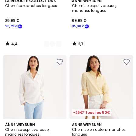
4,4
2,7
4
LA REDOUTE COLLECTIONS
ANNE WEYBURN
/ 5
/ 5
Chemise manches longues
Chemise esprit vareuse,
Couleurs
manches longues
25,99 €
69,99 €
20,79 €
35,00 €
4,4
2,7
/
/
5
5
-25€* tous les 50€
2,7
4,1
ANNE WEYBURN
ANNE WEYBURN
/ 5
/ 5
Chemise esprit vareuse,
Chemise en coton, manches
manches longues
longues