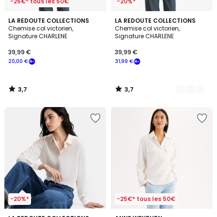
-25€* tous les 50€
-20%*
3,7
3,7
LA REDOUTE COLLECTIONS
2
LA REDOUTE COLLECTIONS
/ 5
/ 5
Chemise col victorien,
Chemise col victorien,
Couleurs
Signature CHARLENE
Signature CHARLENE
39,99 €
39,99 €
20,00 €
31,99 €
3,7
3,7
/
/
5
5
-20%*
-25€* tous les 50€