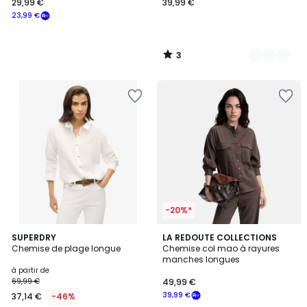
29,99 €
39,99 €
23,99 €
3
/
5
-20%*
2
SUPERDRY
LA REDOUTE COLLECTIONS
Chemise de plage longue
Chemise col mao à rayures
Couleurs
manches longues
à partir de
69,99 €
49,99 €
39,99 €
37,14 €
-46%