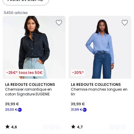
gauche
droite
5456 articles
-25€* tous les 50€
-20%*
4,6
4,7
2
LA REDOUTE COLLECTIONS
2
LA REDOUTE COLLECTIONS
/ 5
/ 5
Chemisier romantique en
Chemise manches longues en
Couleurs
Couleurs
coton Signature EUGENIE
lin
39,99
39,99 €
39,99 €
€
20,00 €
31,99 €
souscrivez
à
notre
4,6
4,7
programme
/
/
5
5