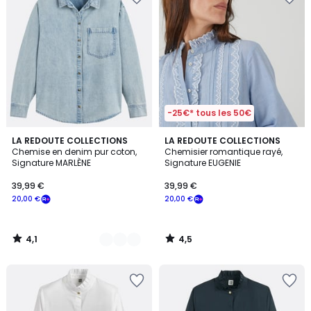
-25€* tous les 50€
4,1
4,5
3
LA REDOUTE COLLECTIONS
LA REDOUTE COLLECTIONS
/ 5
/ 5
Chemise en denim pur coton,
Chemisier romantique rayé,
Couleurs
Signature MARLÈNE
Signature EUGENIE
39,99 €
39,99 €
20,00 €
20,00 €
4,1
4,5
/
/
5
5