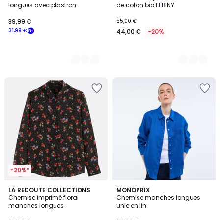
Couleurs
Couleurs
longues avec plastron
de coton bio FEBINY
39,99 €
55,00 €
31,99 €
44,00 €
-20%
-20%*
3
LA REDOUTE COLLECTIONS
2
MONOPRIX
/
Chemise imprimé floral
Chemise manches longues
Couleurs
5
manches longues
unie en lin