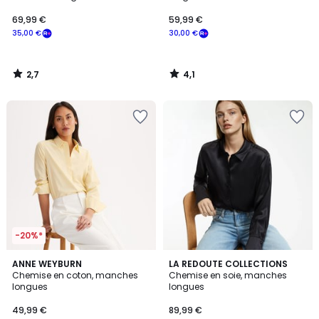
69,99 €
59,99 €
35,00 €
30,00 €
2,7
4,1
/
/
5
5
-20%*
4,1
4
2
ANNE WEYBURN
2
LA REDOUTE COLLECTIONS
/ 5
/
Chemise en coton, manches
Chemise en soie, manches
Couleurs
Couleurs
5
longues
longues
49,99 €
89,99 €