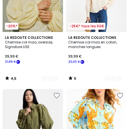
-20%*
-25€* tous les 50€
4,5
5
3
LA REDOUTE COLLECTIONS
2
LA REDOUTE COLLECTIONS
/ 5
/
Chemise col mao, oversize,
Chemise col mao en coton,
Couleurs
Couleurs
5
Signature LISE
manches longues
39,99 €
39,99 €
31,99 €
20,00 €
4,5
5
/
/
5
5