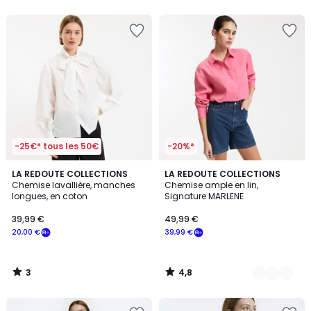
5
5
-25€* tous les 50€
-20%*
3
4,8
LA REDOUTE COLLECTIONS
2
LA REDOUTE COLLECTIONS
/
/ 5
Chemise lavallière, manches
Chemise ample en lin,
Couleurs
5
longues, en coton
Signature MARLENE
39,99 €
49,99 €
20,00 €
39,99 €
3
4,8
/
/
5
5