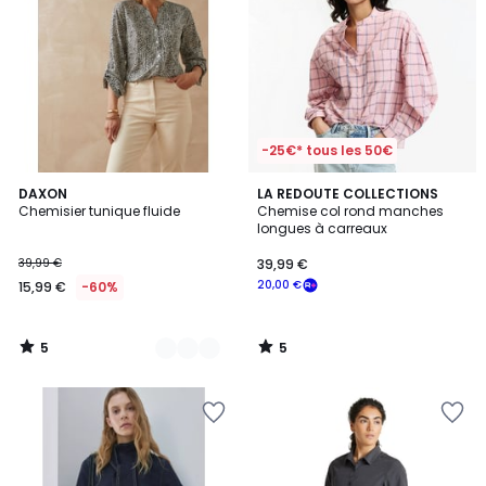
-25€* tous les 50€
5
5
4
DAXON
LA REDOUTE COLLECTIONS
/
/
Chemisier tunique fluide
Chemise col rond manches
Couleurs
5
5
longues à carreaux
39,99 €
39,99 €
20,00 €
15,99 €
-60%
5
5
/
/
5
5