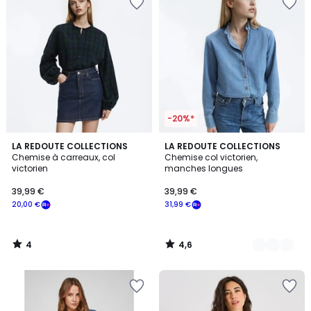
-20%*
4
4,6
LA REDOUTE COLLECTIONS
3
LA REDOUTE COLLECTIONS
/
/ 5
Chemise à carreaux, col
Chemise col victorien,
Couleurs
5
victorien
manches longues
39,99 €
39,99 €
20,00 €
31,99 €
4
4,6
/
/
5
5