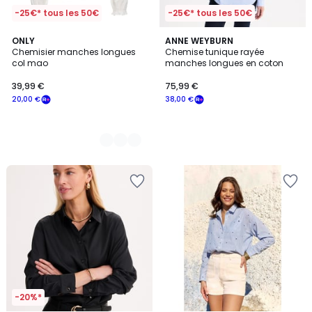
-25€* tous les 50€
-25€* tous les 50€
2
ONLY
ANNE WEYBURN
Chemisier manches longues
Chemise tunique rayée
Couleurs
col mao
manches longues en coton
39,99 €
75,99 €
20,00 €
38,00 €
-20%*