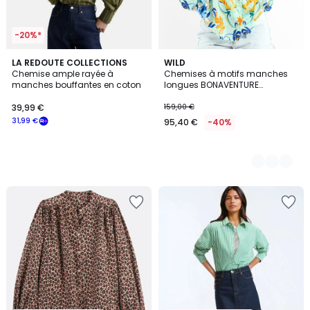
-20%*
LA REDOUTE COLLECTIONS
3
WILD
Chemise ample rayée à
Chemises à motifs manches
Couleurs
manches bouffantes en coton
longues BONAVENTURE
BANDIDAS
39,99 €
159,00 €
31,99 €
95,40 €
-40%