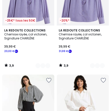
-25€* tous les 50€
-20%*
3,9
3,9
2
LA REDOUTE COLLECTIONS
2
LA REDOUTE COLLECTIONS
/ 5
/ 5
Chemise rayée, col victorien,
Chemise rayée, col victorien,
Couleurs
Couleurs
Signature CHARLÈNE
Signature CHARLÈNE
39,99 €
39,99 €
20,00 €
31,99 €
3,9
3,9
/
/
5
5