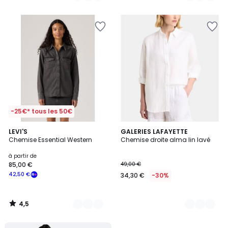
5
5
-25€* tous les 50€
4,5
2
LEVI'S
7
GALERIES LAFAYETTE
/ 5
Chemise Essential Western
Chemise droite alma lin lavé
Couleurs
Couleurs
à partir de
85,00 €
49,00 €
42,50 €
34,30 €
-30%
4,5
/
5