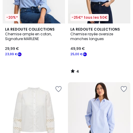
-20%*
-25€* tous les 50€
4
LA REDOUTE COLLECTIONS
LA REDOUTE COLLECTIONS
/
Chemise ample en coton,
Chemise rayée oversize
5
Signature MARLENE
manches longues
29,99 €
49,99 €
23,99 €
25,00 €
4
/
5