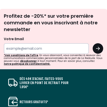
Inscription
Profitez de -20%* sur votre première
newsletter
commande en vous inscrivant à notre
newsletter
Votre Email
OK
*Voir conditions de l'offre
. En vous abonnant, vous consentez à recevoir des
communications commerciales personnalisées de la part de La Redoute. Vous
pouvez vous
désabonner
à tout moment. Pour en savoir plus, consultez
notre politique de confidentialité.
DÈS 49€ D’ACHAT, FAITES-VOUS
LIVRER EN POINT DE RETRAIT POUR
1,95€*
RETOURS GRATUITS*