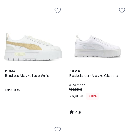
5
au
lieu
de
99,90
€
30%
de
réduction
appliquée.
4,5
PUMA
PUMA
/ 5
Baskets Mayze Luxe Wn's
Baskets cuir Mayze Classic
à partir de
126,00 €
109,95 €
76,90 €
-30%
4,5
/
5