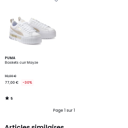
5
PUMA
/
Baskets cuir Mayze
5
110,00 €
77,00 €
-30%
5
/
5
Page 1 sur 1
Articles similaires