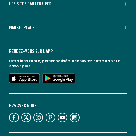
LES SITES PARTENAIRES
MARKETPLACE
RENDEZ-VOUS SUR L'APP
Ultra inspirante, personnalisée, découvrez notre App !
En
savoir plus
lien vers l'app store
lien vers google play
H24 AVEC NOUS
lien vers l'espace réseaux sociaux
lien vers l'espace réseaux sociaux
lien vers l'espace réseaux sociaux
lien vers l'espace réseaux sociaux
lien vers l'espace réseaux sociaux
lien vers le blog la redoute