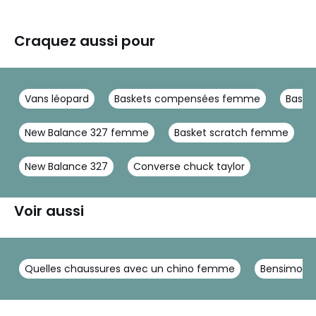
Craquez aussi pour
Vans léopard
Baskets compensées femme
Baske
New Balance 327 femme
Basket scratch femme
New Balance 327
Converse chuck taylor
Voir aussi
Quelles chaussures avec un chino femme
Bensimon, l