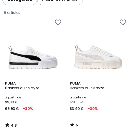
5 articles
4,8
5
PUMA
PUMA
/ 5
/
Baskets cuir Mayze
Baskets cuir Mayze
5
Prix
à partir de
à partir de
99,90 €
120,00 €
à
69,93 €
-30%
83,40 €
-30%
partir
de
69,93
5
4,8
€
/
/
5