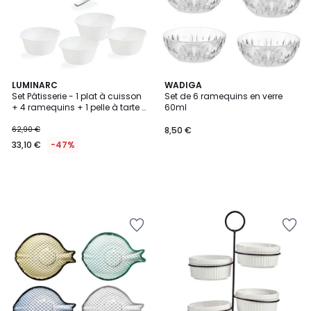
LUMINARC
WADIGA
Set Pâtisserie - 1 plat à cuisson
Set de 6 ramequins en verre
+ 4 ramequins + 1 pelle à tarte -
60ml
Luminarc
62,90 €
8,50 €
33,10 €
-47%