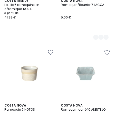
COSY&TRENDY
2
COSTA NOVA
Lot de 6 ramequins en
Ramequin/Beurrier 7 LAGOA
Couleurs
céramique, NORA
à partir de
41,99 €
5,00 €
2
COSTA NOVA
2
COSTA NOVA
Ramequin 7 NÓTOS
Ramequin carré 10 ALENTEJO
Couleurs
Couleurs