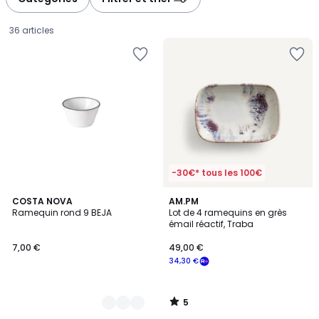
gauche
droite
36 articles
-30€* tous les 100€
5
2
COSTA NOVA
AM.PM
/
Ramequin rond 9 BEJA
Lot de 4 ramequins en grès
Couleurs
5
émail réactif, Traba
7,00
7,00 €
49,00 €
€.
34,30 €
5
/
5