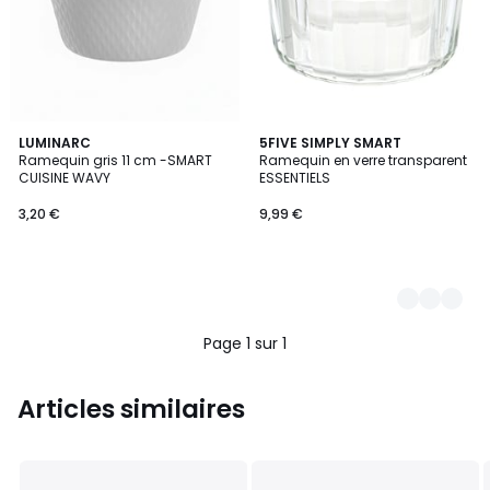
LUMINARC
2
5FIVE SIMPLY SMART
Ramequin gris 11 cm -SMART
Ramequin en verre transparent
Couleurs
CUISINE WAVY
ESSENTIELS
3,20 €
9,99 €
Page 1 sur 1
Articles similaires