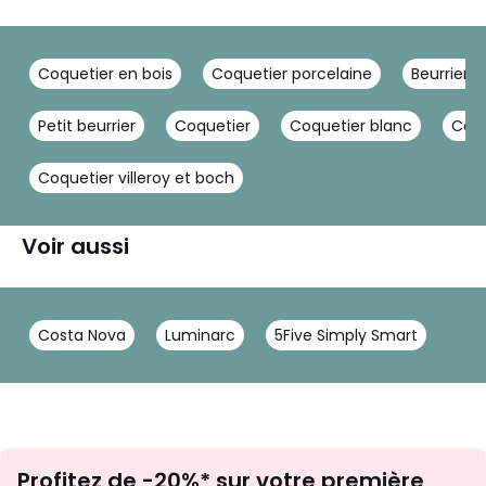
Coquetier en bois
Coquetier porcelaine
Beurrier e
Petit beurrier
Coquetier
Coquetier blanc
Coqu
Coquetier villeroy et boch
Voir aussi
Costa Nova
Luminarc
5Five Simply Smart
Inscription
Profitez de -20%* sur votre première