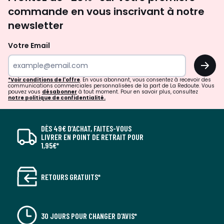
newsletter
commande en vous inscrivant à notre
newsletter
Votre Email
OK
*Voir conditions de l'offre
. En vous abonnant, vous consentez à recevoir des
communications commerciales personnalisées de la part de La Redoute. Vous
pouvez vous
désabonner
à tout moment. Pour en savoir plus, consultez
notre politique de confidentialité.
DÈS 49€ D’ACHAT, FAITES-VOUS
LIVRER EN POINT DE RETRAIT POUR
1,95€*
RETOURS GRATUITS*
30 JOURS POUR CHANGER D'AVIS*