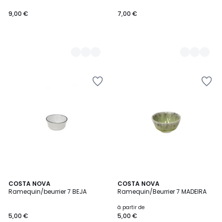
9,00 €
7,00 €
4
COSTA NOVA
4
COSTA NOVA
Ramequin/beurrier 7 BEJA
Ramequin/Beurrier 7 MADEIRA
Couleurs
Couleurs
à partir de
5,00 €
5,00 €