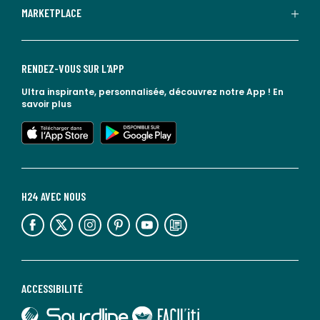
MARKETPLACE
RENDEZ-VOUS SUR L'APP
Ultra inspirante, personnalisée, découvrez notre App !
En
savoir plus
lien vers l'app store
lien vers google play
H24 AVEC NOUS
lien vers l'espace réseaux sociaux
lien vers l'espace réseaux sociaux
lien vers l'espace réseaux sociaux
lien vers l'espace réseaux sociaux
lien vers l'espace réseaux sociaux
lien vers le blog la redoute
ACCESSIBILITÉ
lien vers Sourdline
lien vers Faciliti