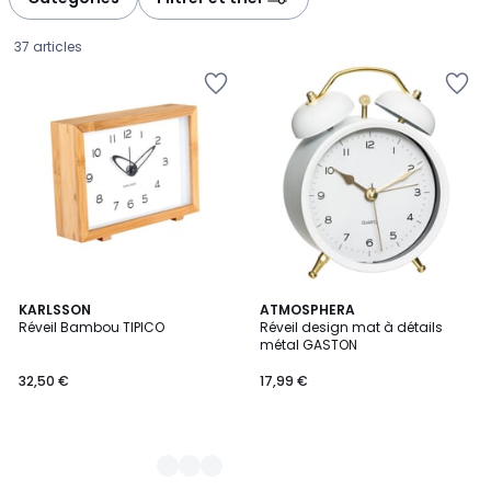
37 articles
4
KARLSSON
ATMOSPHERA
Réveil Bambou TIPICO
Réveil design mat à détails
Couleurs
métal GASTON
32,50
32,50 €
17,99 €
€.