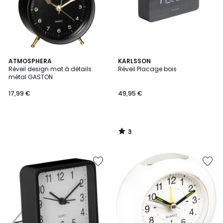
3
ATMOSPHERA
KARLSSON
/
Réveil design mat à détails
Réveil Placage bois
5
métal GASTON
17,99 €
49,95 €
3
/
5