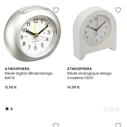
5
ATMOSPHERA
2
ATMOSPHERA
/
Réveil digital rétroéclairage
Réveil analogique design
Couleurs
5
MATIS
moderne CEDO
13,99 €
14,99 €
5
/
5