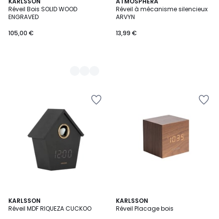
2
KARLSSON
ATMOSPHERA
Réveil Bois SOLID WOOD
Réveil à mécanisme silencieux
Couleurs
ENGRAVED
ARVYN
105,00 €
13,99 €
3
3
KARLSSON
2
KARLSSON
/
Réveil MDF RIQUEZA CUCKOO
Réveil Placage bois
Couleurs
Couleurs
5