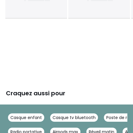
Craquez aussi pour
Casque enfant
Casque tv bluetooth
Poste de rad
Radio portative
Airpods max
Réveil matin
Air