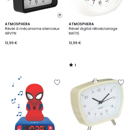
1
ATMOSPHERA
ATMOSPHERA
/
Réveil à mécanisme silencieux
Réveil digital rétroéclairage
5
ARVYN
MATIS
13,99 €
13,99 €
1
/
5