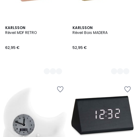
5
KARLSSON
3
KARLSSON
Réveil MDF RETRO
Réveil Bois MADERA
Couleurs
Couleurs
62,95 €
52,95 €