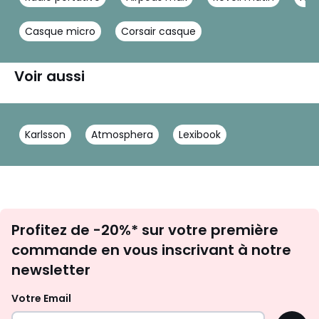
Casque micro
Corsair casque
Voir aussi
Karlsson
Atmosphera
Lexibook
Inscription
Profitez de -20%* sur votre première
newsletter
commande en vous inscrivant à notre
newsletter
Votre Email
OK