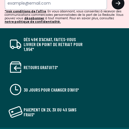
*Voir conditions de l'offre
. En vous abonnant, vous consentez à recevoir des
communications commerciales personnalisées de la part de La Redoute. Vous
pouvez vous
désabonner
à tout moment. Pour en savoir plus, consultez
notre politique de confidentialité.
DÈS 49€ D’ACHAT, FAITES-VOUS
LIVRER EN POINT DE RETRAIT POUR
1,95€*
RETOURS GRATUITS*
30 JOURS POUR CHANGER D'AVIS*
PAIEMENT EN 2X, 3X OU 4X SANS
FRAIS*