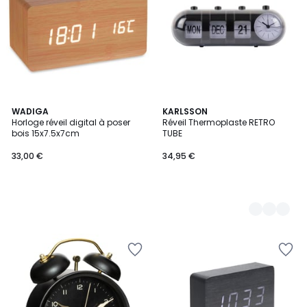
WADIGA
4
KARLSSON
Horloge réveil digital à poser
Réveil Thermoplaste RETRO
Couleurs
bois 15x7.5x7cm
TUBE
33,00 €
34,95 €