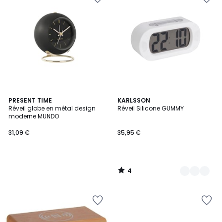
4
PRESENT TIME
11
KARLSSON
/
Réveil globe en métal design
Réveil Silicone GUMMY
Couleurs
5
moderne MUNDO
31,09 €
35,95 €
4
/
5