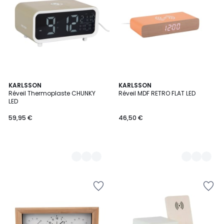
3
KARLSSON
5
KARLSSON
Réveil Thermoplaste CHUNKY
Réveil MDF RETRO FLAT LED
Couleurs
Couleurs
LED
59,95 €
46,50 €