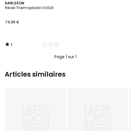
1
5
KARLSSON
/
Réveil Thermoplaste VOGUE
Couleurs
5
74,95 €
1
/
5
Page 1 sur 1
Articles similaires