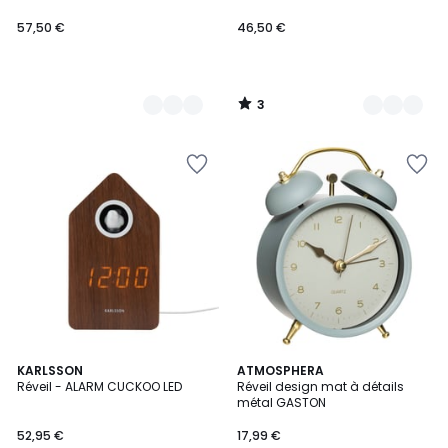
57,50 €
46,50 €
3
/
5
3
KARLSSON
ATMOSPHERA
Réveil - ALARM CUCKOO LED
Réveil design mat à détails
Couleurs
métal GASTON
52,95 €
17,99 €