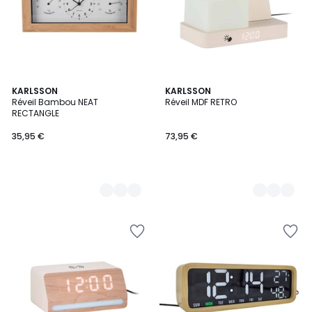
2
KARLSSON
4
KARLSSON
Réveil Bambou NEAT
Réveil MDF RETRO
Couleurs
Couleurs
RECTANGLE
35,95 €
73,95 €