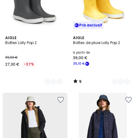
Prix exclusif
5
2
AIGLE
4
AIGLE
/
Bottes Lolly Pop 2
Bottes de pluie Lolly Pop 2
Couleurs
Couleurs
5
à partir de
39,00 €
39,00 €
35,10 €
27,30 €
-37%
5
/
5