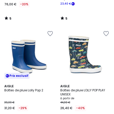
23,40 €
76,00 €
-20%
5
5
/
/
5
5
Prix exclusif
5
5
2
AIGLE
4
AIGLE
/
/
Bottes de pluie Lolly Pop 2
Bottes de pluie LOLLY POP PLAY
Couleurs
Couleurs
5
5
UNISEX
à partir de
39,00 €
44,00 €
31,20 €
-29%
26,40 €
-40%