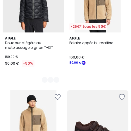
-25€* tous les 50€
2
AIGLE
AIGLE
Doudoune légère au
Polaire zippée bi-matière
Couleurs
matelassage oignon T-KIT
180,00 €
160,00 €
80,00 €
90,00 €
-50%