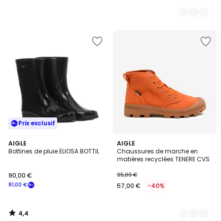
Prix exclusif
4,4
AIGLE
2
AIGLE
/ 5
Bottines de pluie ELIOSA BOTTIL
Chaussures de marche en
Couleurs
matières recyclées TENERE CVS
90,00 €
95,00 €
81,00 €
57,00 €
-40%
4,4
/