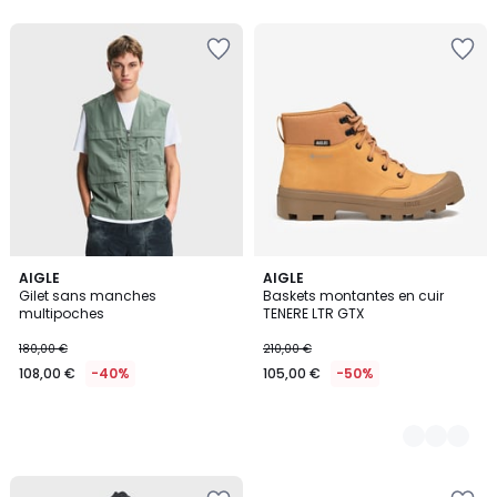
5
AIGLE
2
AIGLE
Gilet sans manches
Baskets montantes en cuir
Couleurs
multipoches
TENERE LTR GTX
180,00 €
210,00 €
108,00 €
-40%
105,00 €
-50%