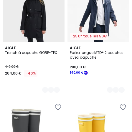
-25€* tous les 50€
2
AIGLE
2
AIGLE
Trench à capuche GORE-TEX
Parka longue MTD® 2 couches
Couleurs
Couleurs
avec capuche
440,00 €
280,00 €
140,00 €
264,00 €
-40%