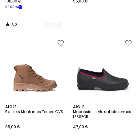
100,00 €
95,00 €
90,00 €
3,2
/
5
3,5
5
AIGLE
AIGLE
/ 5
/
Baskets Montantes Tenere CVS
Mocassins style sabots fermés
5
LESSFOR
95,00 €
47,00 €