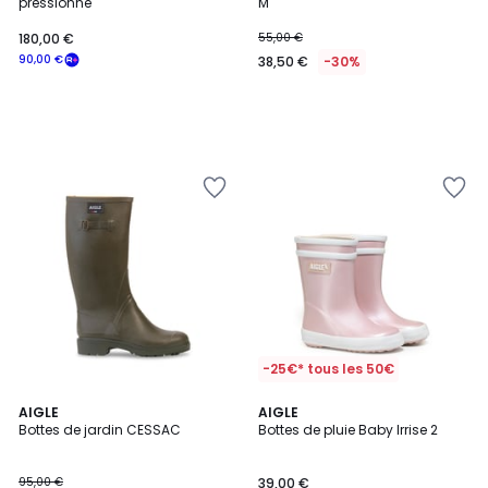
pressionné
M
180,00 €
55,00 €
90,00 €
38,50 €
-30%
-25€* tous les 50€
5
5
AIGLE
AIGLE
/
/
Bottes de jardin CESSAC
Bottes de pluie Baby Irrise 2
5
5
95,00 €
39,00 €