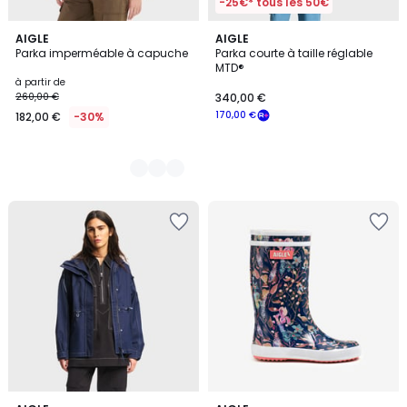
-25€* tous les 50€
4
AIGLE
AIGLE
Parka imperméable à capuche
Parka courte à taille réglable
Couleurs
MTD®
à partir de
260,00 €
340,00 €
170,00 €
182,00 €
-30%