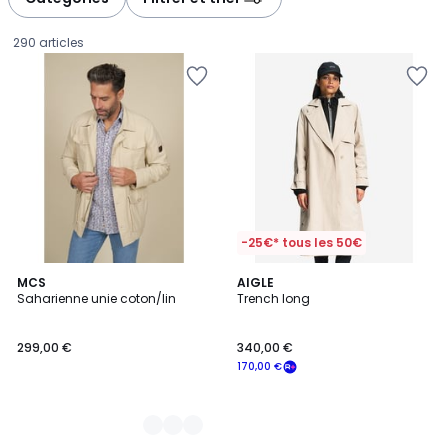
gauche
droite
290 articles
-25€* tous les 50€
2
MCS
AIGLE
Saharienne unie coton/lin
Trench long
Couleurs
299,00
299,00 €
340,00 €
€.
170,00 €