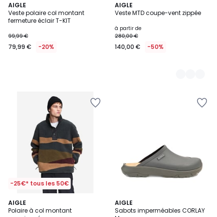
AIGLE
4
AIGLE
Veste polaire col montant
Veste MTD coupe-vent zippée
Couleurs
fermeture éclair T-KIT
à partir de
99,99 €
280,00 €
79,99 €
-20%
140,00 €
-50%
-25€* tous les 50€
AIGLE
AIGLE
Polaire à col montant
Sabots imperméables CORLAY