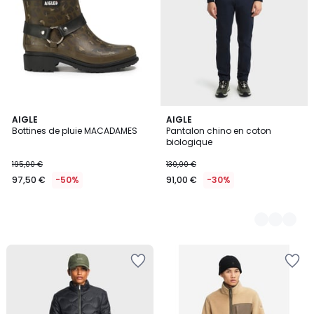
AIGLE
2
AIGLE
Bottines de pluie MACADAMES
Pantalon chino en coton
Couleurs
biologique
195,00 €
130,00 €
97,50 €
-50%
91,00 €
-30%