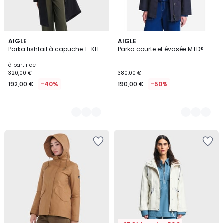
4
AIGLE
4
AIGLE
Parka fishtail à capuche T-KIT
Parka courte et évasée MTD®
Couleurs
Couleurs
à partir de
320,00 €
380,00 €
192,00 €
-40%
190,00 €
-50%