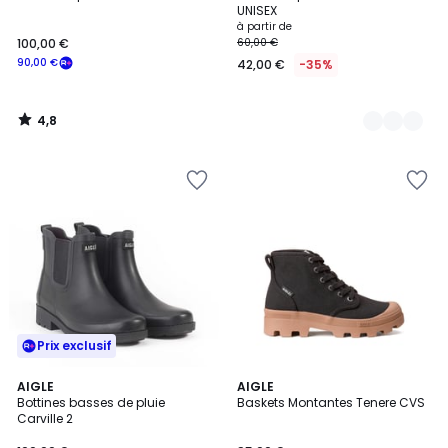
Couleurs
UNISEX
à partir de
100,00 €
60,00 €
90,00 €
42,00 €
-35%
4,8
/
5
Prix exclusif
3,2
2
AIGLE
AIGLE
/ 5
Bottines basses de pluie
Baskets Montantes Tenere CVS
Couleurs
Carville 2