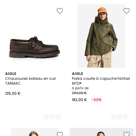
2
AIGLE
3
AIGLE
Chaussures bateau en cuir
Parka courte à capuche fishtail
Couleurs
Couleurs
TARMAC
MTD®
à partir de
125,00 €
260,00 €
182,00 €
-30%