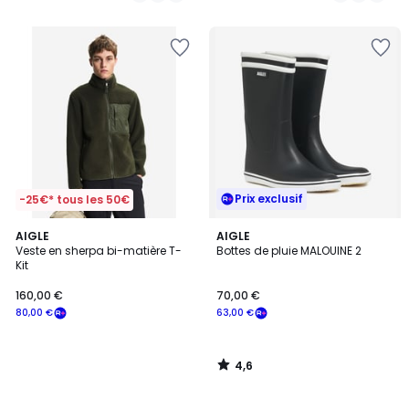
Prix exclusif
-25€* tous les 50€
4,6
AIGLE
AIGLE
/ 5
Veste en sherpa bi-matière T-
Bottes de pluie MALOUINE 2
Kit
160,00 €
70,00 €
80,00 €
63,00 €
4,6
/
5