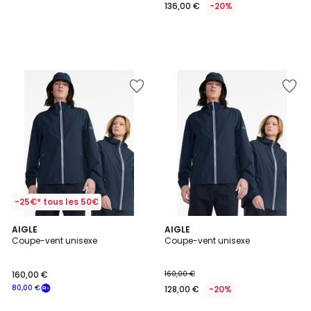
136,00 €
-20%
-25€* tous les 50€
AIGLE
2
AIGLE
Coupe-vent unisexe
Coupe-vent unisexe
Couleurs
160,00 €
160,00 €
80,00 €
128,00 €
-20%