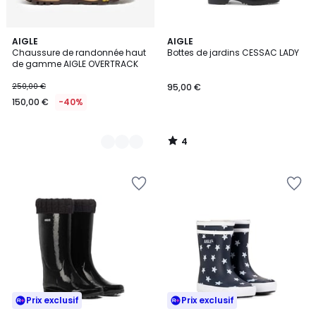
4
2
AIGLE
AIGLE
/
Chaussure de randonnée haut
Bottes de jardins CESSAC LADY
Couleurs
5
de gamme AIGLE OVERTRACK
250,00 €
95,00 €
150,00 €
-40%
4
/
5
Prix exclusif
Prix exclusif