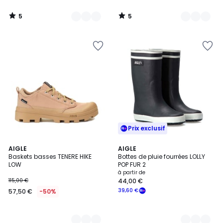
5
5
/
/
5
5
Prix exclusif
2
AIGLE
2
AIGLE
Baskets basses TENERE HIKE
Bottes de pluie fourrées LOLLY
Couleurs
Couleurs
LOW
POP FUR 2
à partir de
115,00 €
44,00 €
39,60 €
57,50 €
-50%