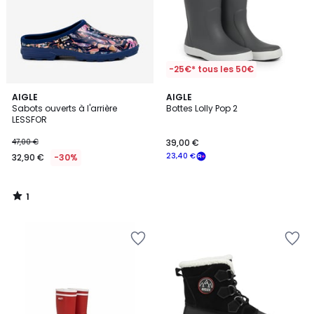
-25€* tous les 50€
1
AIGLE
AIGLE
/
Sabots ouverts à l'arrière
Bottes Lolly Pop 2
5
LESSFOR
47,00 €
39,00 €
23,40 €
32,90 €
-30%
1
/
5