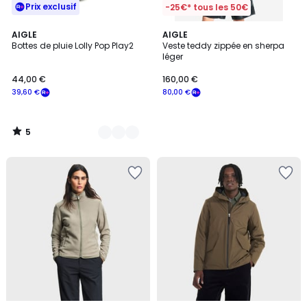
Prix exclusif
-25€* tous les 50€
5
2
AIGLE
AIGLE
/
Bottes de pluie Lolly Pop Play2
Veste teddy zippée en sherpa
Couleurs
5
léger
44,00 €
160,00 €
39,60 €
80,00 €
5
/
5