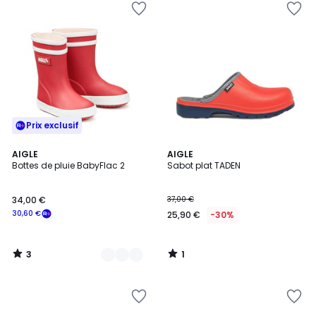
Prix exclusif
3
1
3
AIGLE
AIGLE
/
/
Bottes de pluie BabyFlac 2
Sabot plat TADEN
Couleurs
5
5
34,00 €
37,00 €
30,60 €
25,90 €
-30%
3
1
/
/
5
5