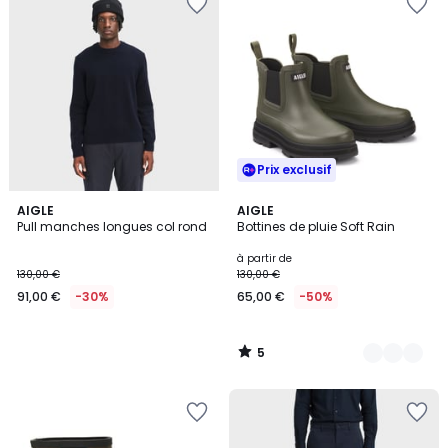
Prix exclusif
5
AIGLE
3
AIGLE
/
Pull manches longues col rond
Bottines de pluie Soft Rain
Couleurs
5
à partir de
130,00 €
130,00 €
91,00 €
-30%
65,00 €
-50%
5
/
5