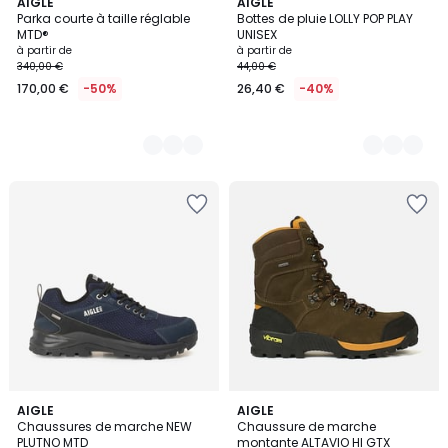
2
AIGLE
2
AIGLE
Parka courte à taille réglable
Bottes de pluie LOLLY POP PLAY
Couleurs
Couleurs
MTD®
UNISEX
à partir de
à partir de
340,00 €
44,00 €
170,00 €
-50%
26,40 €
-40%
2
AIGLE
AIGLE
Chaussures de marche NEW
Chaussure de marche
Couleurs
PLUTNO MTD
montante ALTAVIO HI GTX