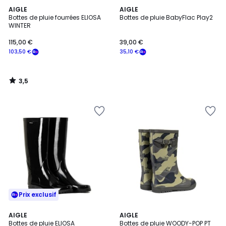
3,5
AIGLE
AIGLE
/ 5
Bottes de pluie fourrées ELIOSA
Bottes de pluie BabyFlac Play2
WINTER
115,00 €
39,00 €
103,50 €
35,10 €
3,5
/
5
Prix exclusif
4,8
AIGLE
2
AIGLE
/ 5
Bottes de pluie ELIOSA
Bottes de pluie WOODY-POP PT