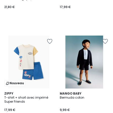
21,80 €
17,99 €
Nouveau
ZIPPY
2
MANGO BABY
T-shirt + short avec imprimé
Bermuda coton
Couleurs
Super Friends
17,99 €
9,99 €