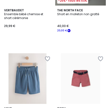
-25€* tous les 50€
VERTBAUDET
THE NORTH FACE
Ensemble bébé chemise et
Short en molleton non gratté
short cérémonie
29,99 €
40,00 €
20,00 €