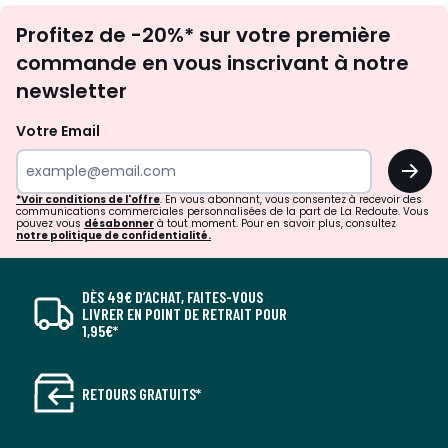
Inscription
Profitez de -20%* sur votre première
newsletter
commande en vous inscrivant à notre
newsletter
Votre Email
OK
*Voir conditions de l'offre
. En vous abonnant, vous consentez à recevoir des
communications commerciales personnalisées de la part de La Redoute. Vous
pouvez vous
désabonner
à tout moment. Pour en savoir plus, consultez
notre politique de confidentialité.
DÈS 49€ D’ACHAT, FAITES-VOUS
LIVRER EN POINT DE RETRAIT POUR
1,95€*
RETOURS GRATUITS*