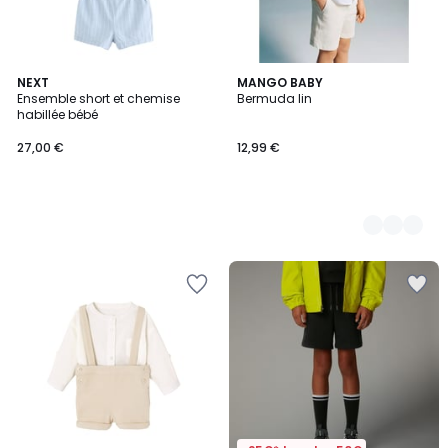
NEXT
2
MANGO BABY
Ensemble short et chemise
Bermuda lin
Couleurs
habillée bébé
27,00 €
12,99 €