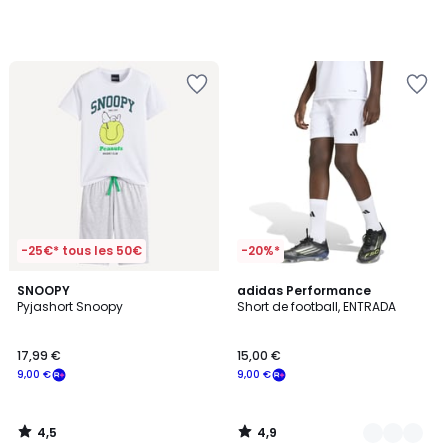
-25€* tous les 50€
-20%*
4,5
4,9
SNOOPY
5
adidas Performance
/ 5
/ 5
Pyjashort Snoopy
Short de football, ENTRADA
Couleurs
17,99 €
15,00 €
9,00 €
9,00 €
4,5
4,9
/
/