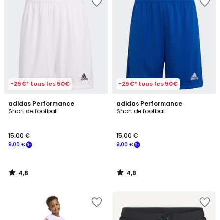
-25€* tous les 50€
-25€* tous les 50€
4,8
4,8
adidas Performance
adidas Performance
/ 5
/ 5
Short de football
Short de football
15,00 €
15,00 €
9,00 €
9,00 €
4,8
4,8
/
/
5
5