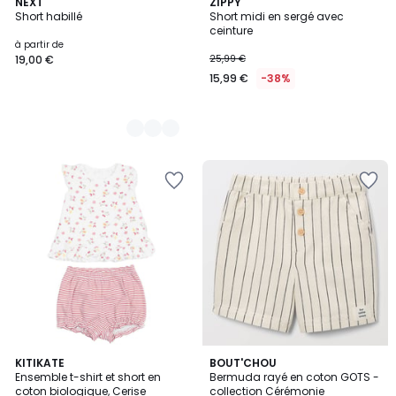
2
NEXT
ZIPPY
Short habillé
Short midi en sergé avec
Couleurs
ceinture
à partir de
19,00 €
25,99 €
15,99 €
-38%
KITIKATE
BOUT'CHOU
Ensemble t-shirt et short en
Bermuda rayé en coton GOTS -
coton biologique, Cerise
collection Cérémonie