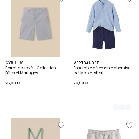
CYRILLUS
2
VERTBAUDET
Bermuda rayé - Collection
Ensemble céremonie chemise
Couleurs
Fêtes et Mariages
col Mao et short
25,00 €
29,99 €