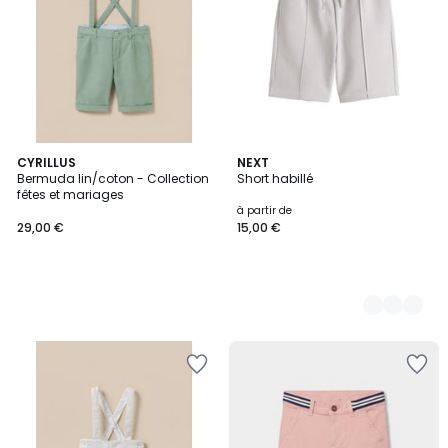
CYRILLUS
3
NEXT
Bermuda lin/coton - Collection
Short habillé
Couleurs
fêtes et mariages
à partir de
29,00 €
15,00 €