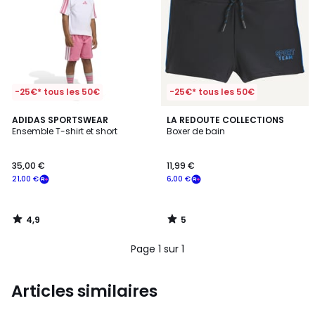
-25€* tous les 50€
-25€* tous les 50€
4,9
5
ADIDAS SPORTSWEAR
LA REDOUTE COLLECTIONS
/ 5
/
Ensemble T-shirt et short
Boxer de bain
5
35,00 €
11,99 €
21,00 €
6,00 €
4,9
5
/
/
5
5
Page 1 sur 1
Articles similaires