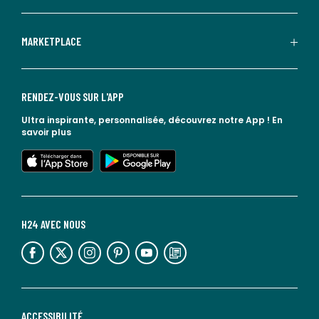
MARKETPLACE
RENDEZ-VOUS SUR L'APP
Ultra inspirante, personnalisée, découvrez notre App !
En
savoir plus
lien vers l'app store
lien vers google play
H24 AVEC NOUS
lien vers l'espace réseaux sociaux
lien vers l'espace réseaux sociaux
lien vers l'espace réseaux sociaux
lien vers l'espace réseaux sociaux
lien vers l'espace réseaux sociaux
lien vers le blog la redoute
ACCESSIBILITÉ