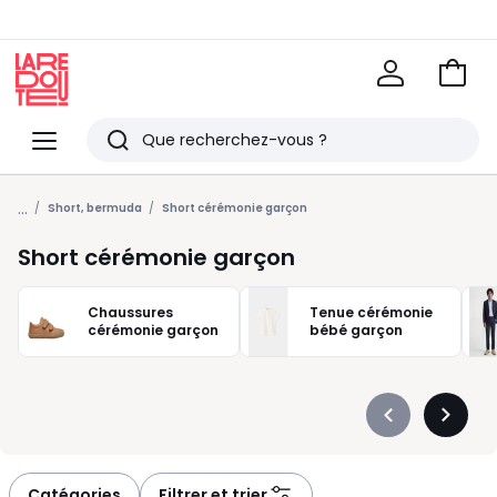
Voir
mon
La
panie
Redoute
Menu
Rechercher
Derniers
...
articles
Short, bermuda
Short cérémonie garçon
vus
Short cérémonie garçon
Chaussures
Tenue cérémonie
cérémonie garçon
bébé garçon
Précédent
Suivan
-
-
défiler
défiler
à
à
Catégories
Filtrer et trier