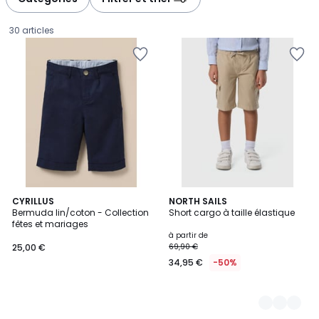
gauche
droite
30 articles
CYRILLUS
3
NORTH SAILS
Bermuda lin/coton - Collection
Short cargo à taille élastique
Couleurs
fêtes et mariages
25,00
à partir de
25,00 €
69,90 €
€.
34,95 €
-50%