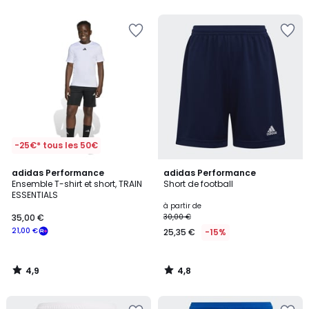
5
5
-25€* tous les 50€
4,9
4,8
adidas Performance
adidas Performance
/ 5
/ 5
Ensemble T-shirt et short, TRAIN
Short de football
ESSENTIALS
à partir de
35,00 €
30,00 €
21,00 €
25,35 €
-15%
4,9
4,8
/
/
5
5