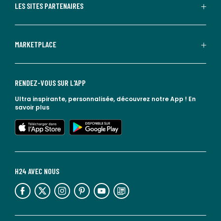
LES SITES PARTENAIRES
MARKETPLACE
RENDEZ-VOUS SUR L'APP
Ultra inspirante, personnalisée, découvrez notre App !
En
savoir plus
lien vers l'app store
lien vers google play
H24 AVEC NOUS
lien vers l'espace réseaux sociaux
lien vers l'espace réseaux sociaux
lien vers l'espace réseaux sociaux
lien vers l'espace réseaux sociaux
lien vers l'espace réseaux sociaux
lien vers le blog la redoute