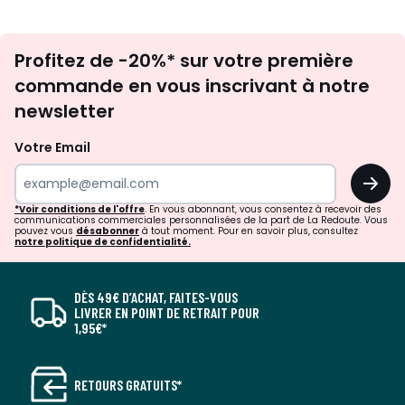
Inscription
Profitez de -20%* sur votre première
newsletter
commande en vous inscrivant à notre
newsletter
Votre Email
OK
*Voir conditions de l'offre
. En vous abonnant, vous consentez à recevoir des
communications commerciales personnalisées de la part de La Redoute. Vous
pouvez vous
désabonner
à tout moment. Pour en savoir plus, consultez
notre politique de confidentialité.
DÈS 49€ D’ACHAT, FAITES-VOUS
LIVRER EN POINT DE RETRAIT POUR
1,95€*
RETOURS GRATUITS*