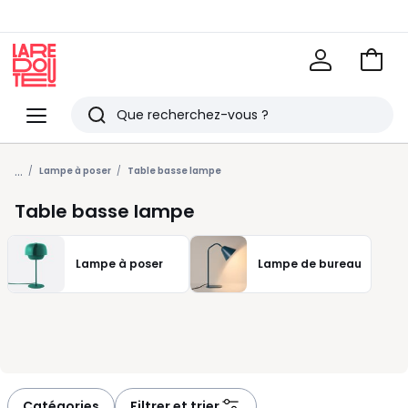
Voir
mon
La
panie
Redoute
Menu
Rechercher
Derniers
...
articles
Lampe à poser
Table basse lampe
vus
Table basse lampe
Lampe à poser
Lampe de bureau
Catégories
Filtrer et trier