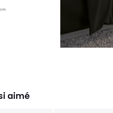
 cm
si aimé