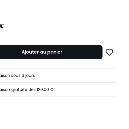
ité
 €
Ajouter au panier
Ajouter
à
une
liste
raison sous 6 jours
raison gratuite dès 120,00 €