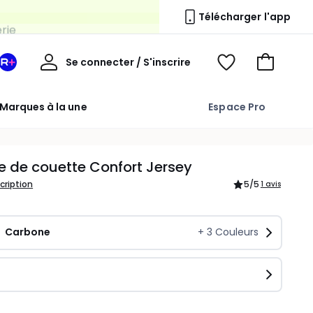
erie
Télécharger l'app
Mon
Se connecter / S'inscrire
Mon
Voir
Voir
compte
espace
mes
mon
La
favoris
panier
Marques à la une
Espace Pro
Redoute
+
 de couette Confort Jersey
scription
5
/5
1 avis
Carbone
+
3
Couleurs