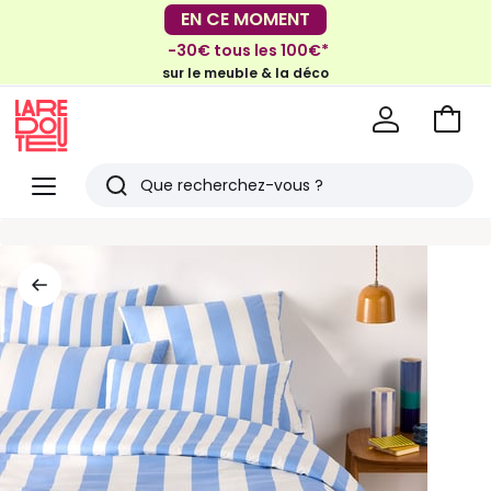
EN CE MOMENT
-30€ tous les 100€*
EN CE MOMENT
sur le meuble & la déco
-40% dès 2 articles*
sur le linge de maison et la literie
Voir
mon
La
panie
Redoute
Menu
Rechercher
Derniers
articles
vus