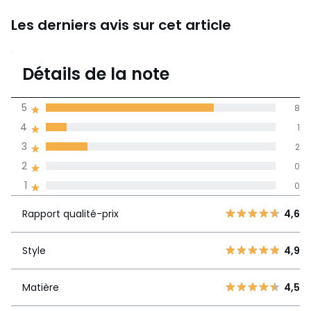
Les derniers avis sur cet article
4,5
Détails de la note
(11)
moyenne des avis
5
8
dans toutes les
4
1
langues
3
2
Informations,
2
0
La Redoute s'engage
1
0
Rapport
5
8
4,6
qualité-prix
4
1
Rapport qualité-prix
4,6
3
2
Style
4,9
2
Style
4,9
0
1
0
Matière
4,5
Matière
4,5
80% des clients