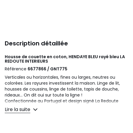
Description détaillée
Housse de couette en coton, HENDAYE BLEU rayé bleu
LA
REDOUTE INTERIEURS
Référence
6677866 / GNT775
Verticales ou horizontales, fines ou larges, neutres ou
colorées. Les rayures investissent la maison. Linge de lit,
housses de coussins, linge de toilette, tapis de douche,
rideaux... On dit oui sur toute la ligne !
Confectionnée au Portugal et design signé La Redoute
Intérieurs.
Lire la suite
Le coton fait partie de notre quotidien. On l'aime pour sa
souplesse et sa douceur. Facile à vivre, il est idéal pour les
lits des petits comme des grands !