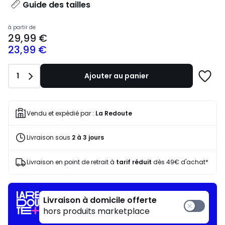
Guide des tailles
Prix
à partir de
29,99 €
à
23,99 €
partir
de
29,99
Quantité
1
Ajouter au panier
€
Ajoute
souscrivez
à
à
une
notre
liste
Vendu et expédié par :
La Redoute
programme
pour
Livraison sous
2 à 3 jours
payer
à
la
Livraison en point de retrait à
tarif réduit
dès 49€ d'achat*
place
23,99
€.
Livraison à domicile offerte
hors produits marketplace