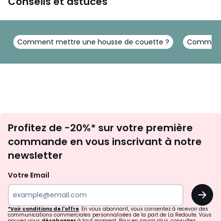
Conseils et astuces
Comment mettre une housse de couette ?
Comment b
Inscription
Profitez de -20%* sur votre première
newsletter
commande en vous inscrivant à notre
newsletter
Votre Email
OK
*Voir conditions de l'offre
. En vous abonnant, vous consentez à recevoir des
communications commerciales personnalisées de la part de La Redoute. Vous
pouvez vous
désabonner
à tout moment. Pour en savoir plus, consultez