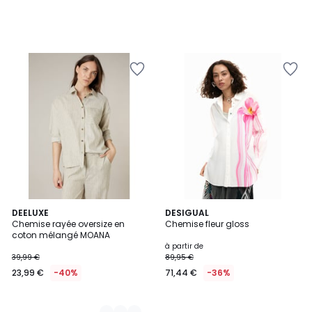
3
DEELUXE
DESIGUAL
Chemise rayée oversize en
Chemise fleur gloss
Couleurs
coton mélangé MOANA
à partir de
39,99 €
89,95 €
23,99 €
-40%
71,44 €
-36%