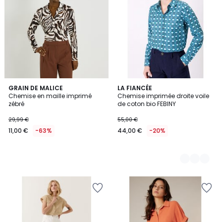
GRAIN DE MALICE
4
LA FIANCÉE
Chemise en maille imprimé
Chemise imprimée droite voile
Couleurs
zébré
de coton bio FEBINY
29,99 €
55,00 €
11,00 €
-63%
44,00 €
-20%