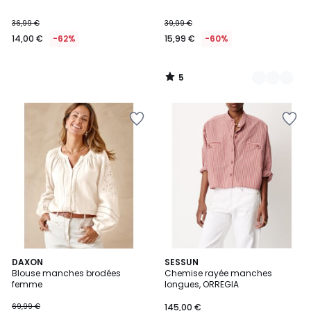
5
36,99 €
39,99 €
14,00 €
-62%
15,99 €
-60%
5
/
5
3
DAXON
SESSUN
Blouse manches brodées
Chemise rayée manches
Couleurs
femme
longues, ORREGIA
69,99 €
145,00 €