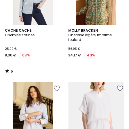
5
CACHE CACHE
MOLLY BRACKEN
/
Chemise satinée
Chemise légère, imprimé
5
foulard
25,99 €
56,95 €
8,00 €
-69%
34,17 €
-40%
5
/
5