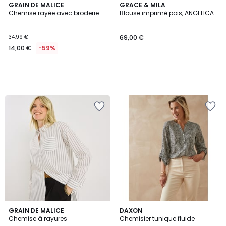
GRAIN DE MALICE
GRACE & MILA
Chemise rayée avec broderie
Blouse imprimé pois, ANGELICA
34,99 €
69,00 €
14,00 €
-59%
5
GRAIN DE MALICE
4
DAXON
/
Chemise à rayures
Chemisier tunique fluide
Couleurs