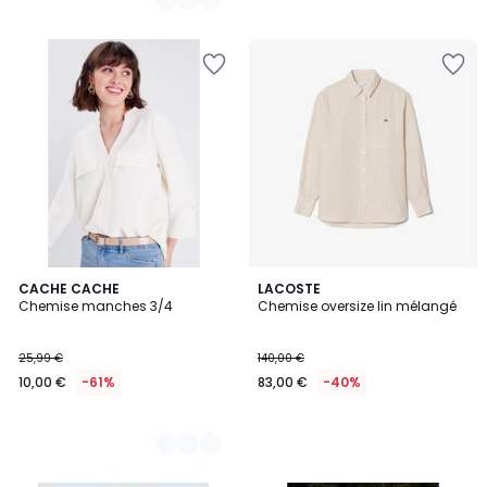
2
CACHE CACHE
LACOSTE
Chemise manches 3/4
Chemise oversize lin mélangé
Couleurs
25,99 €
140,00 €
10,00 €
-61%
83,00 €
-40%