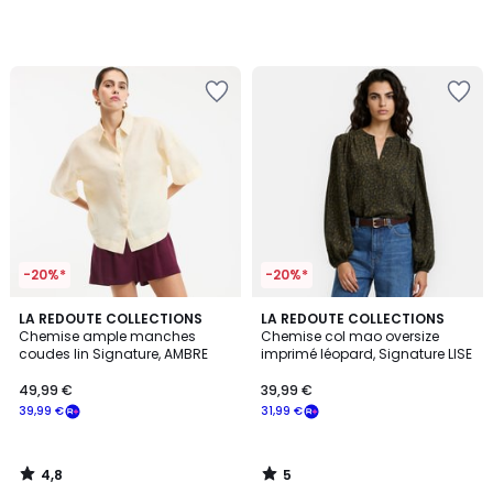
notre
programme
pour
payer
à
la
place
31,99
€.
-20%*
-20%*
4,8
5
LA REDOUTE COLLECTIONS
LA REDOUTE COLLECTIONS
/ 5
/
Chemise ample manches
Chemise col mao oversize
5
coudes lin Signature, AMBRE
imprimé léopard, Signature LISE
49,99 €
39,99 €
39,99 €
31,99 €
4,8
5
/
/