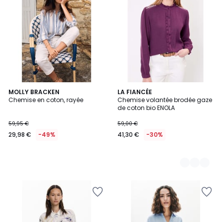
MOLLY BRACKEN
4
LA FIANCÉE
Chemise en coton, rayée
Chemise volantée brodée gaze
Couleurs
de coton bio ENOLA
59,95 €
59,00 €
29,98 €
-49%
41,30 €
-30%