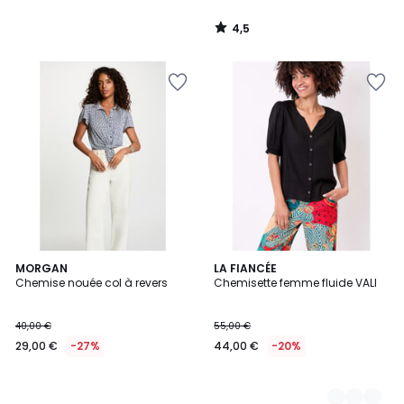
4,5
/
5
MORGAN
2
LA FIANCÉE
Chemise nouée col à revers
Chemisette femme fluide VALI
Couleurs
40,00 €
55,00 €
29,00 €
-27%
44,00 €
-20%