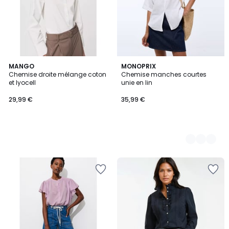
MANGO
3
MONOPRIX
Chemise droite mélange coton
Chemise manches courtes
Couleurs
et lyocell
unie en lin
29,99 €
35,99 €