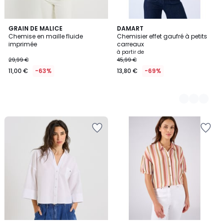
GRAIN DE MALICE
3
DAMART
Chemise en maille fluide
Chemisier effet gaufré à petits
Couleurs
imprimée
carreaux
à partir de
29,99 €
45,99 €
11,00 €
-63%
13,80 €
-69%