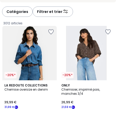
-
-
défiler
défiler
à
à
Catégories
Filtrer et trier
gauche
droite
3012 articles
-20%*
-20%*
LA REDOUTE COLLECTIONS
ONLY
Chemise oversize en denim
Chemisier, imprimé pois,
manches 3/4
39,99
39,99 €
26,99 €
€
31,99 €
21,59 €
souscrivez
à