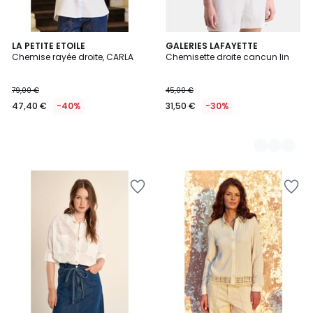
LA PETITE ETOILE
7
GALERIES LAFAYETTE
Chemise rayée droite, CARLA
Chemisette droite cancun lin
Couleurs
79,00 €
45,00 €
47,40 €
-40%
31,50 €
-30%