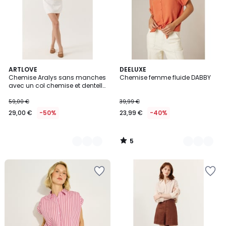
5
2
ARTLOVE
2
DEELUXE
/
Chemise Aralys sans manches
Chemise femme fluide DABBY
Couleurs
Couleurs
5
avec un col chemise et dentelle
ajourée
59,00 €
39,99 €
29,00 €
-50%
23,99 €
-40%
5
/
5