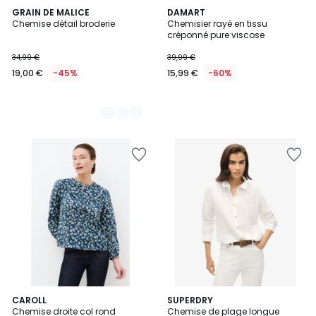
2
GRAIN DE MALICE
DAMART
Chemise détail broderie
Chemisier rayé en tissu
Couleurs
créponné pure viscose
34,99 €
39,99 €
19,00 €
-45%
15,99 €
-60%
2
CAROLL
2
SUPERDRY
Chemise droite col rond
Chemise de plage longue
Couleurs
Couleurs