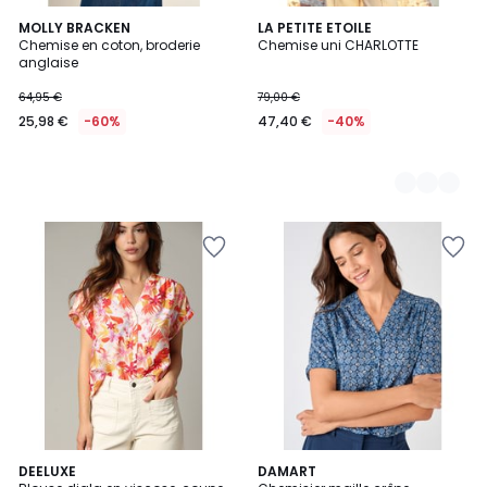
MOLLY BRACKEN
2
LA PETITE ETOILE
Chemise en coton, broderie
Chemise uni CHARLOTTE
Couleurs
anglaise
64,95 €
79,00 €
25,98 €
-60%
47,40 €
-40%
DEELUXE
DAMART