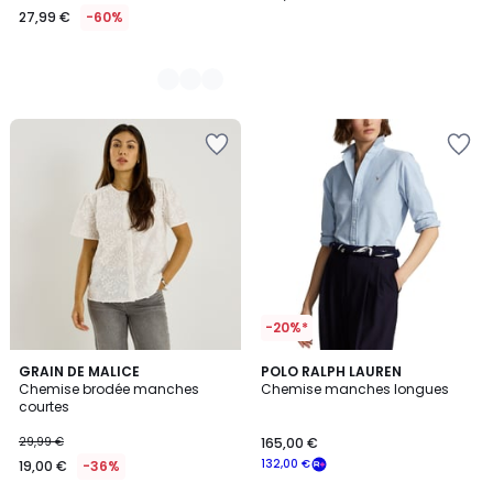
27,99 €
-60%
-20%*
4,5
GRAIN DE MALICE
POLO RALPH LAUREN
/ 5
Chemise brodée manches
Chemise manches longues
courtes
29,99 €
165,00 €
132,00 €
19,00 €
-36%