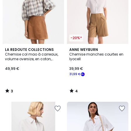
-20%*
3
4
LA REDOUTE COLLECTIONS
ANNE WEYBURN
/
/
Chemise col mao à carreaux,
Chemise manches courtes en
5
5
volume oversize, en coton,
lyocell
Signature BERTHE
49,99 €
39,99 €
31,99 €
3
4
/
/
5
5