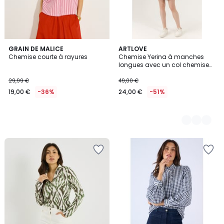
GRAIN DE MALICE
4
ARTLOVE
Chemise courte à rayures
Chemise Yerina à manches
Couleurs
longues avec un col chemise
classique
29,99 €
49,00 €
19,00 €
-36%
24,00 €
-51%