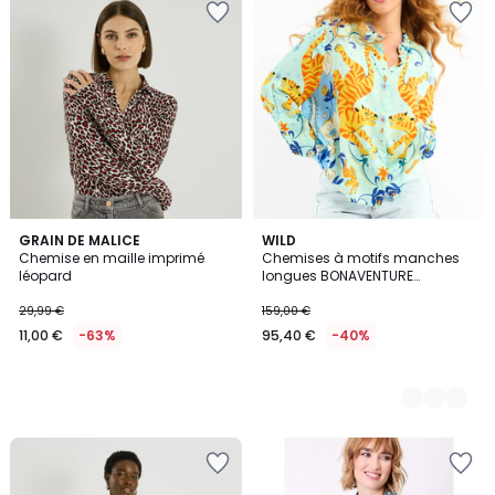
GRAIN DE MALICE
3
WILD
Chemise en maille imprimé
Chemises à motifs manches
Couleurs
léopard
longues BONAVENTURE
BANDIDAS
29,99 €
159,00 €
11,00 €
-63%
95,40 €
-40%