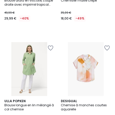
Blouse diala en viscose, coupe
Chemisier maille crêpe
droite avec imprimé tropical
DIALA
49,99 €
35,99 €
29,99 €
-40%
18,00 €
-49%
ULLA POPKEN
DESIGUAL
Blouse longue en lin mélangé à
Chemise à manches courtes
col chemise
aquarelle