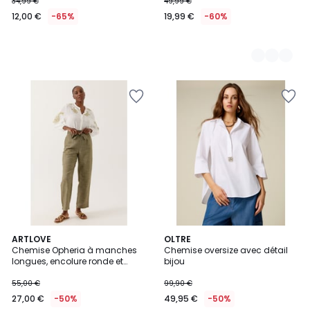
34,99 €
49,99 €
12,00 €
-65%
19,99 €
-60%
ARTLOVE
OLTRE
Chemise Opheria à manches
Chemise oversize avec détail
longues, encolure ronde et
bijou
broderies
55,00 €
99,90 €
27,00 €
-50%
49,95 €
-50%