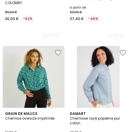
COLOMBY
à partir de
80,00 €
69,99 €
30,00 €
-62%
37,40 €
-46%
GRAIN DE MALICE
2
DAMART
Chemise oversize imprimée
Chemisier rayé popeline pur
Couleurs
coton