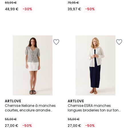
69,99 €
79,95 €
48,99 €
-30%
39,97 €
-50%
ARTLOVE
ARTLOVE
Chemise Neliane à manches
Chemise ESRA manches
courtes, encolure arrondie
longues broderies ton sur ton
légèrement dégagée
coupe droite
55,00 €
55,00 €
27,00 €
-50%
27,00 €
-50%