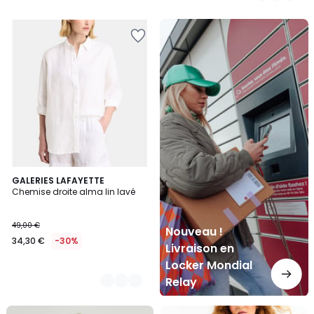
Nouveau
!
Livraison
en
Locker
Mondial
Relay
7
GALERIES LAFAYETTE
Chemise droite alma lin lavé
Couleurs
49,00 €
Nouveau !
34,30 €
-30%
Livraison en
Locker Mondial
Relay