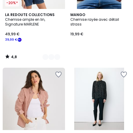
-20%*
4,8
2
LA REDOUTE COLLECTIONS
MANGO
/ 5
Chemise ample en lin,
Chemise rayée avec détail
Couleurs
Signature MARLENE
strass
49,99 €
19,99 €
39,99 €
4,8
/
5