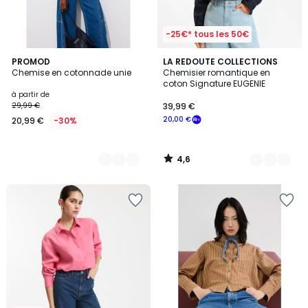
-25€* tous les 50€
4,6
2
PROMOD
2
LA REDOUTE COLLECTIONS
/ 5
Chemise en cotonnade unie
Chemisier romantique en
Couleurs
Couleurs
coton Signature EUGENIE
à partir de
29,99 €
39,99 €
20,00 €
20,99 €
-30%
4,6
/
5