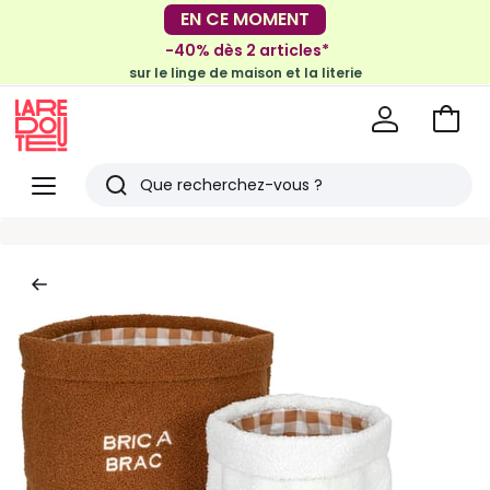
-30€ tous les 100€*
EN CE MOMENT
sur le meuble & la déco
-40% dès 2 articles*
sur le linge de maison et la literie
Voir
mon
La
panie
Redoute
Menu
Rechercher
Derniers
articles
vus