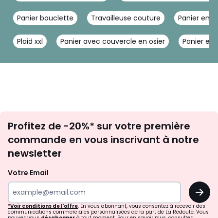
Panier bouclette
Travailleuse couture
Panier en b
Plaid xxl
Panier avec couvercle en osier
Panier en 
Inscription
Profitez de -20%* sur votre première
newsletter
commande en vous inscrivant à notre
newsletter
Votre Email
OK
*Voir conditions de l'offre
. En vous abonnant, vous consentez à recevoir des
communications commerciales personnalisées de la part de La Redoute. Vous
pouvez vous
désabonner
à tout moment. Pour en savoir plus, consultez