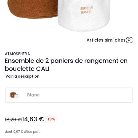
Articles similaires
ATMOSPHERA
Ensemble de 2 paniers de rangement en
bouclette CALI
Voir la description
Blanc
14,63
14,63 €
€
18,26 €
-19%
au
lieu
dont
0,07 €
d'éco part
de