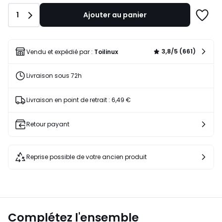
18,26
Quantité
1
Ajouter au panier
€
Ajoute
19%
à
de
une
réduction
liste
3,8/5 (661)
Vendu et expédié par :
Toilinux
appliquée.
Livraison sous 72h
Livraison en point de retrait : 6,49 €
Retour payant
Reprise possible de votre ancien produit
Complétez l'ensemble