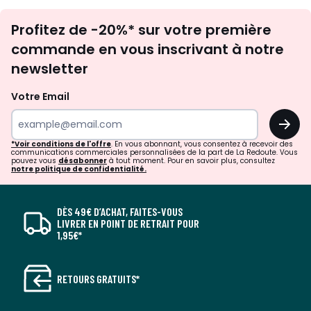
Inscription
Profitez de -20%* sur votre première
newsletter
commande en vous inscrivant à notre
newsletter
Votre Email
OK
*Voir conditions de l'offre
. En vous abonnant, vous consentez à recevoir des
communications commerciales personnalisées de la part de La Redoute. Vous
pouvez vous
désabonner
à tout moment. Pour en savoir plus, consultez
notre politique de confidentialité.
DÈS 49€ D’ACHAT, FAITES-VOUS
LIVRER EN POINT DE RETRAIT POUR
1,95€*
RETOURS GRATUITS*