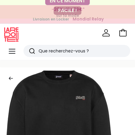
-20% dès 39€*
FACILE !
sur la mode
Mondial Relay
Livraison en Locker
pour vos petits articles
Voir
mon
La
panie
Redoute
Menu
Rechercher
Derniers
articles
vus