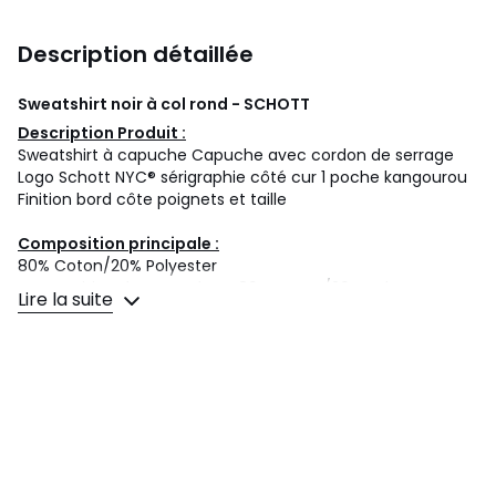
Description détaillée
Sweatshirt noir à col rond - SCHOTT
Description Produit :
Sweatshirt à capuche Capuche avec cordon de serrage
Logo Schott NYC® sérigraphie côté cur 1 poche kangourou
Finition bord côte poignets et taille
Composition principale :
80% Coton/20% Polyester
composition des manches : 80% Coton/20% Polyester
Lire la suite
Entretien :
Laver à 30° Blanchiment interdit Pas de sèche-linge
Repassage doux Pas de nettoyage à sec Laver séparément
à l'envers Repasser sur l'envers
Couleurs
Noir, Marine, Gris Chiné, Blanc
Tailles
S, M, L, XL, XXL