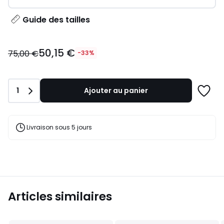
Guide des tailles
50,15
50,15 €
€
75,00 €
-33%
au
lieu
de
Quantité
1
Ajouter au panier
75,00
Ajoute
€
à
33%
une
de
liste
Livraison sous 5 jours
réduction
appliquée.
Articles similaires