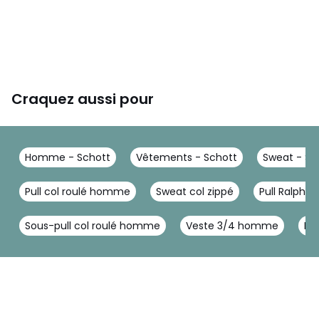
Craquez aussi pour
Homme - Schott
Vêtements - Schott
Sweat - Sc
Pull col roulé homme
Sweat col zippé
Pull Ralph L
Sous-pull col roulé homme
Veste 3/4 homme
Pu