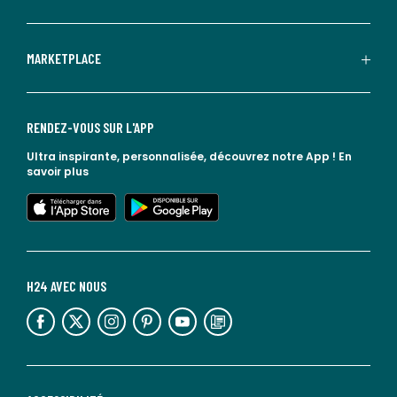
MARKETPLACE
RENDEZ-VOUS SUR L'APP
Ultra inspirante, personnalisée, découvrez notre App !
En
savoir plus
lien vers l'app store
lien vers google play
H24 AVEC NOUS
lien vers l'espace réseaux sociaux
lien vers l'espace réseaux sociaux
lien vers l'espace réseaux sociaux
lien vers l'espace réseaux sociaux
lien vers l'espace réseaux sociaux
lien vers le blog la redoute