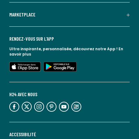
MARKETPLACE
RENDEZ-VOUS SUR L'APP
Ultra inspirante, personnalisée, découvrez notre App !
En
savoir plus
lien vers l'app store
lien vers google play
H24 AVEC NOUS
lien vers l'espace réseaux sociaux
lien vers l'espace réseaux sociaux
lien vers l'espace réseaux sociaux
lien vers l'espace réseaux sociaux
lien vers l'espace réseaux sociaux
lien vers le blog la redoute
ACCESSIBILITÉ