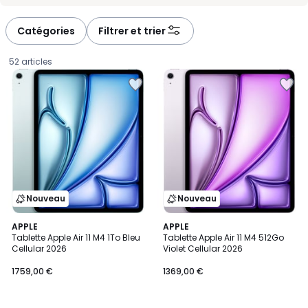
Catégories
Filtrer et trier
52 articles
Nouveau
Nouveau
APPLE
APPLE
Tablette Apple Air 11 M4 1To Bleu
Tablette Apple Air 11 M4 512Go
Cellular 2026
Violet Cellular 2026
1759,00
1759,00 €
1369,00 €
€.