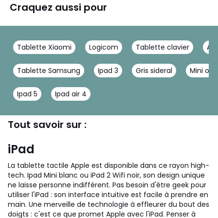
Craquez aussi pour
Tablette Xiaomi
Logicom
Tablette clavier
Ap
Tablette Samsung
Ipad 3
Gris sideral
Mini ord
Ipad 5
Ipad air 4
Tout savoir sur :
iPad
La tablette tactile Apple est disponible dans ce rayon high-
tech. Ipad Mini blanc ou iPad 2 Wifi noir, son design unique
ne laisse personne indifférent. Pas besoin d'être geek pour
utiliser l'iPad : son interface intuitive est facile à prendre en
main. Une merveille de technologie à effleurer du bout des
doigts : c'est ce que promet Apple avec l'iPad. Penser à