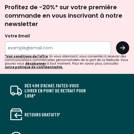
Inscription
Profitez de -20%* sur votre première
newsletter
commande en vous inscrivant à notre
newsletter
Votre Email
OK
*Voir conditions de l'offre
. En vous abonnant, vous consentez à recevoir des
communications commerciales personnalisées de la part de La Redoute. Vous
pouvez vous
désabonner
à tout moment. Pour en savoir plus, consultez
notre politique de confidentialité.
DÈS 49€ D’ACHAT, FAITES-VOUS
LIVRER EN POINT DE RETRAIT POUR
1,95€*
RETOURS GRATUITS*