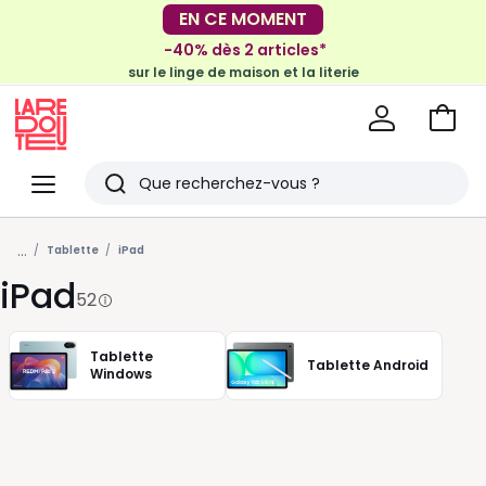
-30€ tous les 100€*
-40% dès 2 articles*
sur le meuble & la déco
sur le linge de maison et la literie
Voir
mon
La
panie
Redoute
Menu
Rechercher
Derniers
...
articles
Tablette
iPad
iPad
vus
52
Tablette
Tablette Android
Windows