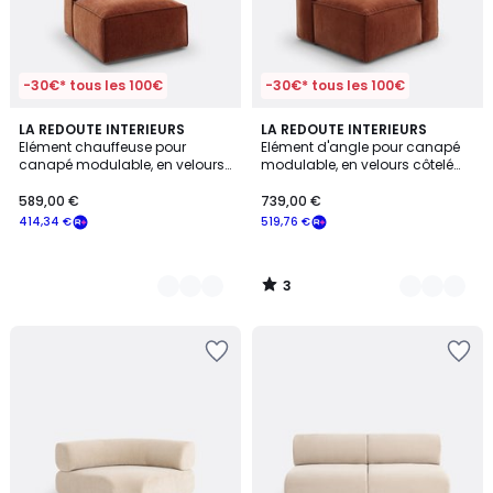
-30€* tous les 100€
-30€* tous les 100€
3
4
LA REDOUTE INTERIEURS
4
LA REDOUTE INTERIEURS
/
Elément chauffeuse pour
Elément d'angle pour canapé
Couleurs
Couleurs
5
canapé modulable, en velours
modulable, en velours côtelé
côtelé vintage, SEVEN
vintage, SEVEN
589,00 €
739,00 €
414,34 €
519,76 €
3
/
5