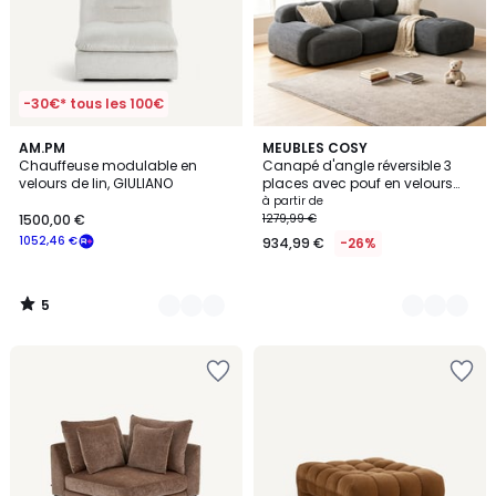
-30€* tous les 100€
5
5
AM.PM
5
MEUBLES COSY
/
Chauffeuse modulable en
Canapé d'angle réversible 3
Couleurs
Couleurs
5
velours de lin, GIULIANO
places avec pouf en velours
côtelé, SNOW
à partir de
1500,00 €
1279,99 €
1052,46 €
934,99 €
-26%
5
/
5