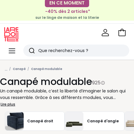
-40% dès 2 articles*
EN CE MOMENT
sur le linge de maison et la literie
-30€ tous les 100€*
sur le meuble & la déco
Voir
mon
La
panie
Redoute
Menu
Rechercher
Derniers
...
articles
Canapé
Canapé modulable
Canapé modulable
vus
925
Un canapé modulable, c’est la liberté d’imaginer le salon qui
vous ressemble. Grâce à ses différents modules, vous
composez votre assise au plus près de vos envies, que ce soit
Lire plus
pour optimiser l’espace ou accueillir confortablement vos
proches. Chaque élément se déplace facilement, vous offrant
Canapé droit
Canapé d'angle
la possibilité de changer la configuration de votre canapé en
fonction des moments de vie : après-midi cocooning, soirée