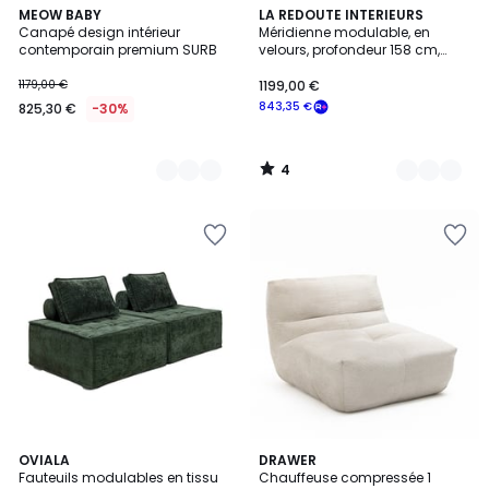
4
9
MEOW BABY
4
LA REDOUTE INTERIEURS
/
Canapé design intérieur
Méridienne modulable, en
Couleurs
Couleurs
5
contemporain premium SURB
velours, profondeur 158 cm,
IVETE
1179,00 €
1199,00 €
843,35 €
825,30 €
-30%
4
/
5
4
OVIALA
3
DRAWER
Fauteuils modulables en tissu
Chauffeuse compressée 1
Couleurs
Couleurs