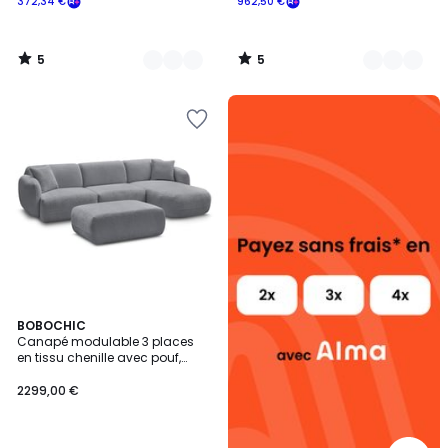
372,34 €
962,50 €
5
5
/
/
5
5
Alma
payez
sans
frais
11
BOBOCHIC
Canapé modulable 3 places
Couleurs
en tissu chenille avec pouf,
ANDA
2299,00 €