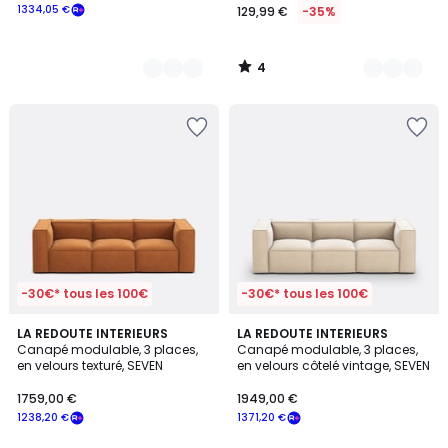
1334,05 €
129,99 €
-35%
4
/
5
-30€* tous les 100€
-30€* tous les 100€
3
LA REDOUTE INTERIEURS
4
LA REDOUTE INTERIEURS
Canapé modulable, 3 places,
Canapé modulable, 3 places,
Couleurs
Couleurs
en velours texturé, SEVEN
en velours côtelé vintage, SEVEN
1759,00 €
1949,00 €
1238,20 €
1371,20 €