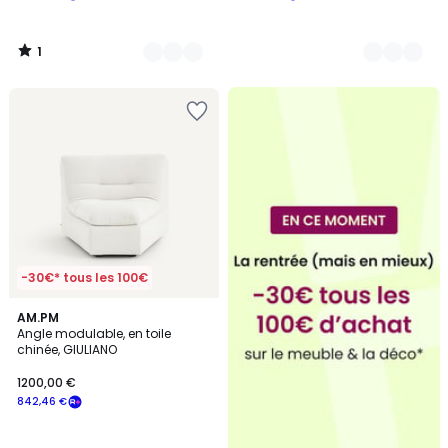
1
/
5
-30€* tous les 100€
7
AM.PM
Angle modulable, en toile
Couleurs
chinée, GIULIANO
1200,00 €
842,46 €