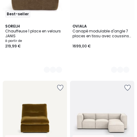
Best-seller
5
SORELH
3
OVIALA
Chauffeuse 1 place en velours
Canapé modulable d'angle 7
Couleurs
Couleurs
JANIS
places en tissu avec coussins
dossier ajustable, CALLISTO
à partir de
219,99 €
1699,00 €