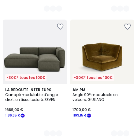
-30€* tous les 100€
-30€* tous les 100€
5
LA REDOUTE INTERIEURS
14
AM.PM
Canapé modulable d'angle
Angle 90° modulable en
Couleurs
Couleurs
droit, en tissu texturé, SEVEN
velours, GIULIANO
1689,00 €
1700,00 €
1186,35 €
1193,15 €