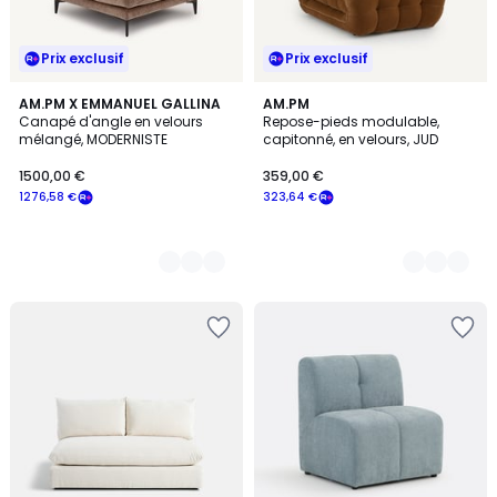
Prix exclusif
Prix exclusif
5
AM.PM X EMMANUEL GALLINA
4
AM.PM
Canapé d'angle en velours
Repose-pieds modulable,
Couleurs
Couleurs
mélangé, MODERNISTE
capitonné, en velours, JUD
1500,00 €
359,00 €
1276,58 €
323,64 €