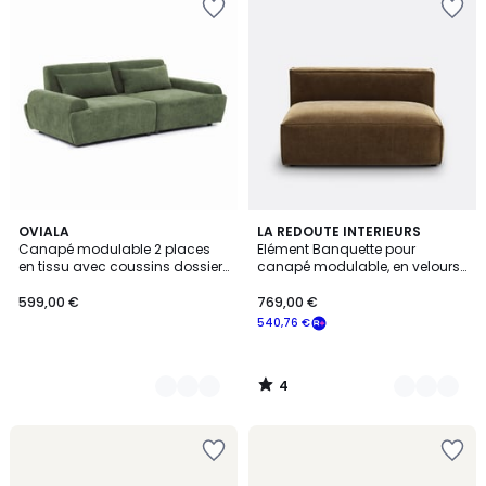
4
4
OVIALA
4
LA REDOUTE INTERIEURS
/
Canapé modulable 2 places
Elément Banquette pour
Couleurs
Couleurs
5
en tissu avec coussins dossier
canapé modulable, en velours
ajustable, CALLISTO
côtelé vintage, SEVEN
599,00 €
769,00 €
540,76 €
4
/
5