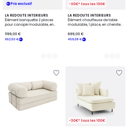
Prix exclusif
-30€* tous les 100€
5
LA REDOUTE INTERIEURS
6
LA REDOUTE INTERIEURS
Élément banquette 2 places
Élément chauffeuse de table
Couleurs
Couleurs
pour canapé modulable, en
modulable, 1 place, en chenille
velours épais, MALO
fine, ANETA
1199,00 €
699,00 €
962,50 €
459,08 €
-30€* tous les 100€