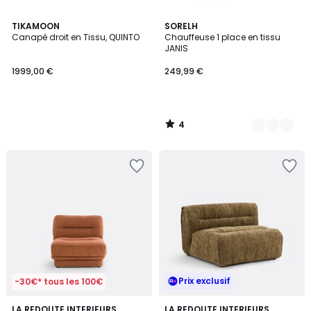
4
TIKAMOON
6
SORELH
/
Canapé droit en Tissu, QUINTO
Chauffeuse 1 place en tissu
Couleurs
5
JANIS
1999,00 €
249,99 €
4
/
5
Prix exclusif
-30€* tous les 100€
5
LA REDOUTE INTERIEURS
5
LA REDOUTE INTERIEURS