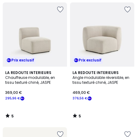
Prix exclusif
Prix exclusif
5
5
LA REDOUTE INTERIEURS
LA REDOUTE INTERIEURS
/
/
Chauffeuse modulable, en
Angle modulable réversible, en
5
5
tissu texturé chiné, JASPE
tissu texturé chiné, JASPE
369,00 €
469,00 €
295,96 €
376,56 €
5
5
/
/
5
5