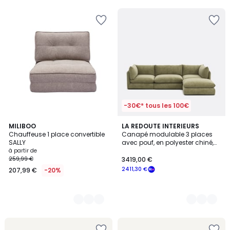
5
-30€* tous les 100€
5
MILIBOO
9
LA REDOUTE INTERIEURS
Chauffeuse 1 place convertible
Canapé modulable 3 places
Couleurs
Couleurs
SALLY
avec pouf, en polyester chiné,
MALO
à partir de
259,99 €
3419,00 €
2411,30 €
207,99 €
-20%