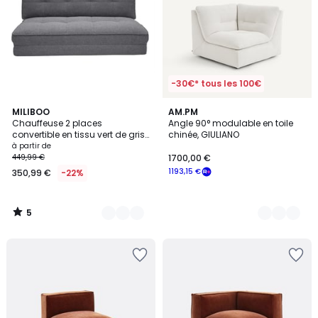
-30€* tous les 100€
5
4
MILIBOO
7
AM.PM
/
Chauffeuse 2 places
Angle 90° modulable en toile
Couleurs
Couleurs
5
convertible en tissu vert de gris
chinée, GIULIANO
SALLY
à partir de
449,99 €
1700,00 €
1193,15 €
350,99 €
-22%
5
/
5