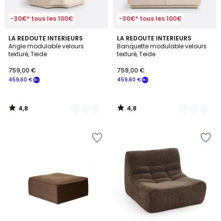
-30€* tous les 100€
-30€* tous les 100€
4,8
4,8
2
LA REDOUTE INTERIEURS
2
LA REDOUTE INTERIEURS
/ 5
/ 5
Angle modulable velours
Banquette modulable velours
Couleurs
Couleurs
texturé, Teide
texturé, Teide
759,00 €
759,00 €
459,60 €
459,60 €
4,8
4,8
/
/
5
5