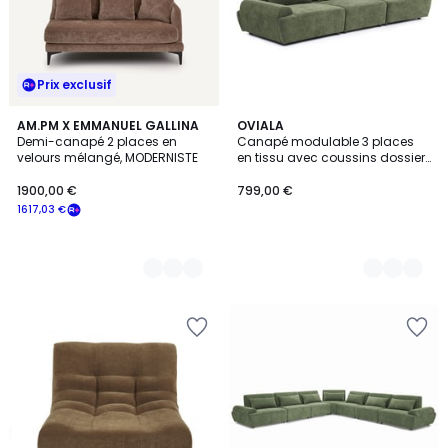
Prix exclusif
5
AM.PM X EMMANUEL GALLINA
4
OVIALA
Demi-canapé 2 places en
Canapé modulable 3 places
Couleurs
Couleurs
velours mélangé, MODERNISTE
en tissu avec coussins dossier
ajustable, CALLISTO
1900,00 €
799,00 €
1617,03 €