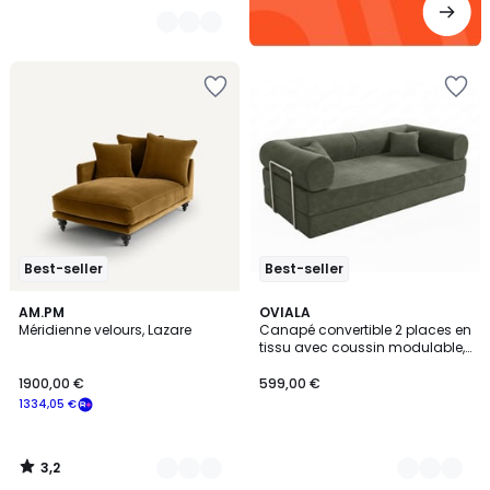
Best-seller
Best-seller
3,2
16
AM.PM
4
OVIALA
/ 5
Méridienne velours, Lazare
Canapé convertible 2 places en
Couleurs
Couleurs
tissu avec coussin modulable,
WENDY
1900,00 €
599,00 €
1334,05 €
3,2
/