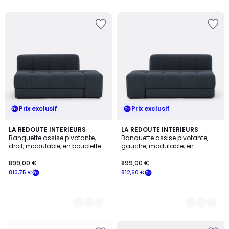
Prix exclusif
Prix exclusif
3
LA REDOUTE INTERIEURS
3
LA REDOUTE INTERIEURS
Banquette assise pivotante,
Banquette assise pivotante,
Couleurs
Couleurs
droit, modulable, en bouclette
gauche, modulable, en
fine, FANO
bouclette fine, FANO
899,00 €
899,00 €
810,75 €
812,60 €