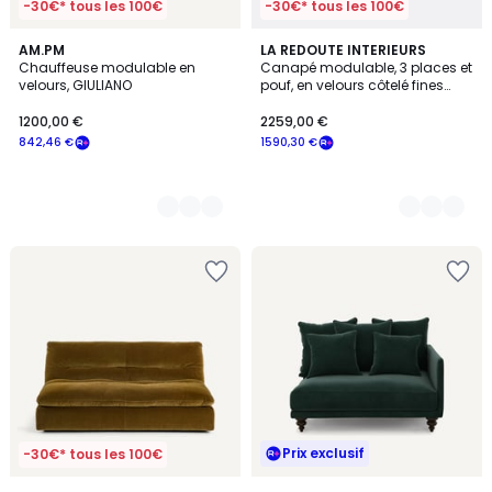
-30€* tous les 100€
-30€* tous les 100€
14
AM.PM
5
LA REDOUTE INTERIEURS
Chauffeuse modulable en
Canapé modulable, 3 places et
Couleurs
Couleurs
velours, GIULIANO
pouf, en velours côtelé fines
côtes, SEVEN
1200,00 €
2259,00 €
842,46 €
1590,30 €
Prix exclusif
-30€* tous les 100€