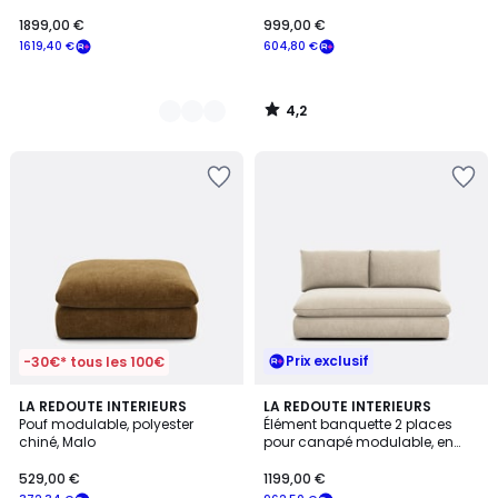
1899,00 €
999,00 €
1619,40 €
604,80 €
4,2
/
5
Prix exclusif
-30€* tous les 100€
5
5
9
LA REDOUTE INTERIEURS
9
LA REDOUTE INTERIEURS
/
/
Pouf modulable, polyester
Élément banquette 2 places
Couleurs
Couleurs
5
5
chiné, Malo
pour canapé modulable, en
polyester chiné, MALO
529,00 €
1199,00 €