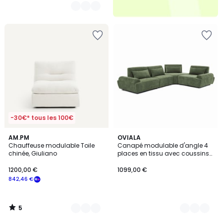
-30€* tous les 100€
5
7
AM.PM
4
OVIALA
/
Chauffeuse modulable Toile
Canapé modulable d'angle 4
Couleurs
Couleurs
5
chinée, Giuliano
places en tissu avec coussins
dossier ajustable, CALLISTO
1200,00 €
1099,00 €
842,46 €
5
/
5