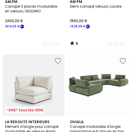
5
14
AM.PM
16
AM.PM
/
Canapé 3 places modulable
Demi canapé velours, Lazare
Couleurs
Couleurs
5
en velours, GIULIANO
2300,00 €
1900,00 €
1614,05 €
1428,38 €
5
/
5
-30€* tous les 100€
4,3
5
LA REDOUTE INTERIEURS
4
OVIALA
/ 5
Elément d'angle pour canapé
Canapé modulable d'angle
Couleurs
Couleurs
modulable, en velours épais,
panoramique 6 places en tissu