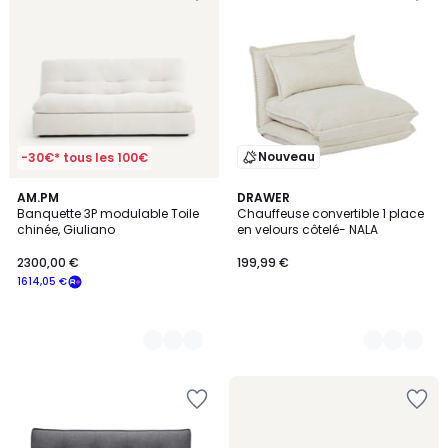
Nouveau
-30€* tous les 100€
7
AM.PM
3
DRAWER
Banquette 3P modulable Toile
Chauffeuse convertible 1 place
Couleurs
Couleurs
chinée, Giuliano
en velours côtelé- NALA
2300,00 €
199,99 €
1614,05 €