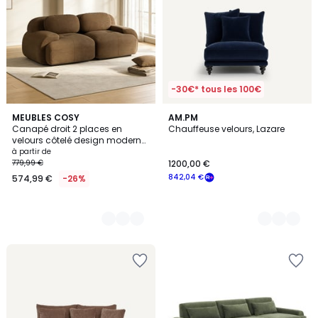
-30€* tous les 100€
5
MEUBLES COSY
16
AM.PM
Canapé droit 2 places en
Chauffeuse velours, Lazare
Couleurs
Couleurs
velours côtelé design moderne,
SNOW
à partir de
779,99 €
1200,00 €
842,04 €
574,99 €
-26%