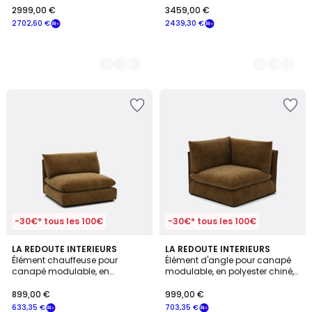
2999,00 €
3459,00 €
€
2702,60 €
2439,30 €
souscrivez
à
notre
programme
pour
payer
à
la
place
2702,60
€.
-30€* tous les 100€
-30€* tous les 100€
1
9
LA REDOUTE INTERIEURS
9
LA REDOUTE INTERIEURS
/
Élément chauffeuse pour
Élément d'angle pour canapé
Couleurs
Couleurs
5
canapé modulable, en
modulable, en polyester chiné,
polyester chiné, MALO
MALO
899,00 €
999,00 €
633,35 €
703,35 €