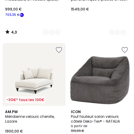
MALO
avec coussins dossier
ajustable, CALLISTO
999,00 €
1549,00 €
703,35 €
4,3
/
5
-30€* tous les 100€
4
8
AM.PM
8
ICON
/
Méridienne velours chenille,
Pouf fauteuil salon velours
Couleurs
Couleurs
5
Lazare
côtelé Oeko-Tex® - NATALIA
à partir de
1900,00 €
199,99 €