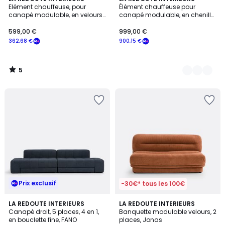
/
Elément chauffeuse, pour
Élément chauffeuse pour
Couleurs
5
canapé modulable, en velours
canapé modulable, en chenille
côtelé, JONAS
flammée, SWEETY
599,00 €
999,00 €
362,68 €
900,15 €
5
/
5
Prix exclusif
-30€* tous les 100€
4,2
3
LA REDOUTE INTERIEURS
LA REDOUTE INTERIEURS
/ 5
Canapé droit, 5 places, 4 en 1,
Banquette modulable velours, 2
Couleurs
en bouclette fine, FANO
places, Jonas