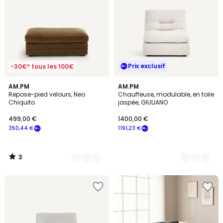
Prix exclusif
-30€* tous les 100€
3
5
AM.PM
3
AM.PM
/
Repose-pied velours, Neo
Chauffeuse, modulable, en toile
Couleurs
Couleurs
5
Chiquito
jaspée, GIULIANO
499,00 €
1400,00 €
350,44 €
1191,23 €
3
/
5