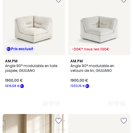
Prix exclusif
-30€* tous les 100€
3
AM.PM
5
AM.PM
Angle 90° modulable en toile
Angle 90° modulable en
Couleurs
Couleurs
jaspée, GIULIANO
velours de lin, GIULIANO
1900,00 €
1900,00 €
1616,58 €
1333,15 €