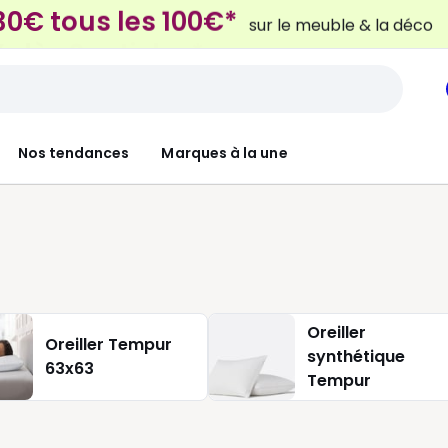
 dès 2 articles*
sur le linge de maison et la lit
Nos tendances
Marques à la une
Oreiller
Oreiller Tempur
synthétique
63x63
Tempur