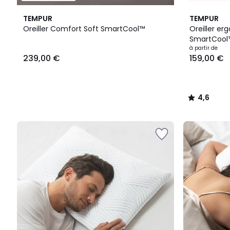
4,6
TEMPUR
TEMPUR
/ 5
Oreiller Comfort Soft SmartCool™
Oreiller er
SmartCool
239,00
à partir de
239,00 €
159,00 €
€.
4,6
/
5