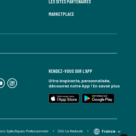
LES SITES PARTENAIRES
MARKETPLACE
RENDEZ-VOUS SUR L'APP
n
lien
Ultra inspirante, personnalisée,
découvrez notre App !
En savoir plus
rs
vers
espace
le
lien
lien
seaux
blog
vers
vers
ciaux
la
l'app
google
redoute
store
play
France
ons Spécifiques Professionnels
CGU La Redoute