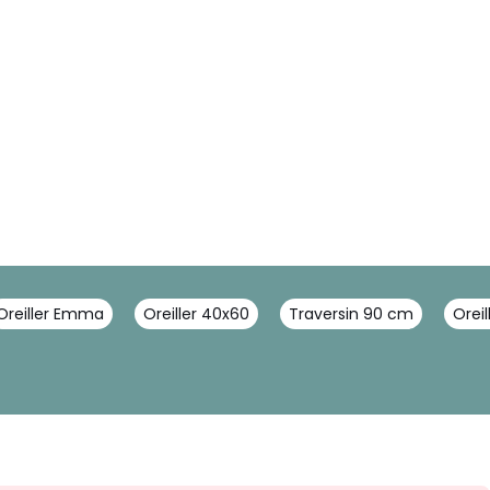
Oreiller Emma
Oreiller 40x60
Traversin 90 cm
Oreil