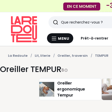
-40%
EN CE MOMENT
Rechercher
Derniers
Prêt-à-rentrer
MENU
Menu
articles
La
Redoute
vus
La Redoute
Lit, literie
Oreiller, traversin
TEMPUR
Oreiller TEMPUR
8
Oreiller
ergonomique
Tempur