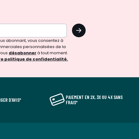
OK
vous abonnant, vous consentez à
merciales personnalisées de la
vous
désabonner
à tout moment.
e politique de confidentialité.
PAIEMENT EN 2X, 3X OU 4X SANS
GER D'AVIS*
FRAIS*