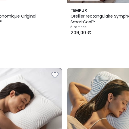
TEMPUR
gonomique Original
Oreiller rectangulaire Symp
™
SmartCool™
à partir de
209,00 €