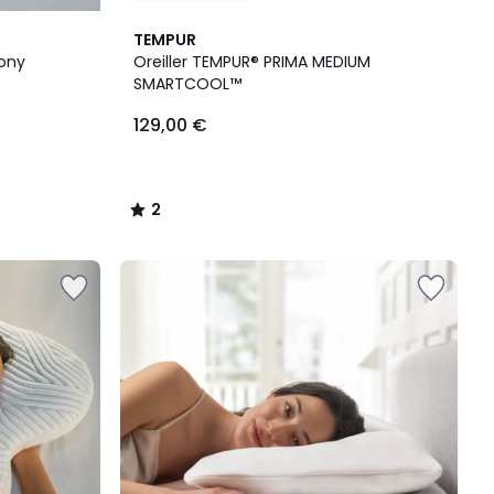
2
TEMPUR
/
hony
Oreiller TEMPUR® PRIMA MEDIUM
5
SMARTCOOL™
129,00 €
2
/
5