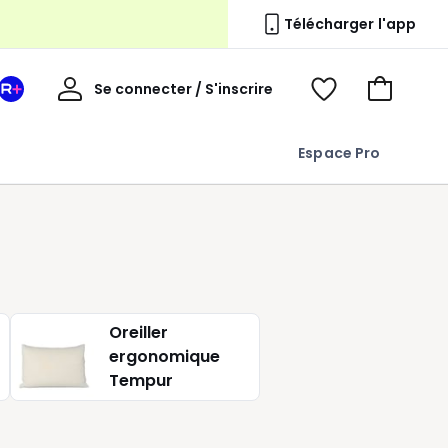
Télécharger l'app
erie
Mon
Se connecter / S'inscrire
Mon
Voir
Voir
compte
espace
mes
mon
La
favoris
panier
Espace Pro
Redoute
+
Oreiller
ergonomique
Tempur