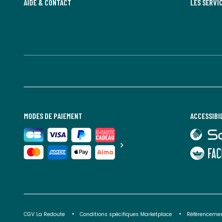
AIDE & CONTACT
LES SERVI
MODES DE PAIEMENT
ACCESSIBI
lien
vers
Sourdline
lien
vers
Faciliti
CGV La Redoute
Conditions spécifiques Marketplace
Référencemen