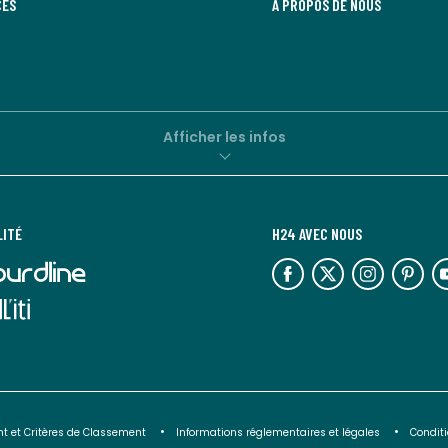
CES
À PROPOS DE NOUS
Afficher les infos
LITÉ
H24 AVEC NOUS
lien
lien
lien
lien
lie
vers
vers
vers
vers
ve
l'espace
l'espace
l'espace
l'espace
l'
réseaux
réseaux
réseaux
réseaux
ré
sociaux
sociaux
sociaux
sociaux
so
t et Critères de Classement
Informations réglementaires et légales
Conditi