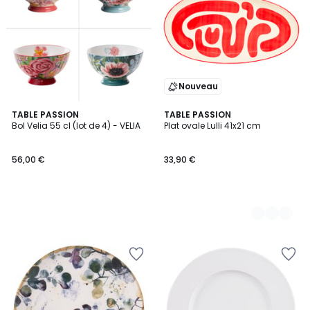
Nouveau
TABLE PASSION
4
TABLE PASSION
Bol Velia 55 cl (lot de 4) - VELIA
Plat ovale Lulli 41x21 cm
Couleurs
56,00 €
33,90 €