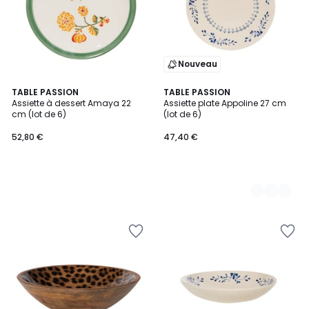
Nouveau
TABLE PASSION
2
TABLE PASSION
Assiette à dessert Amaya 22
Assiette plate Appoline 27 cm
Couleurs
cm (lot de 6)
(lot de 6)
52,80 €
47,40 €