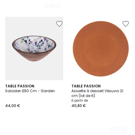
TABLE PASSION
5
TABLE PASSION
Saladier Ø30 Cm - Garden
Assiette à dessert Vésuvio 21
Couleurs
cm (lot de 6)
à partir de
44,00 €
40,80 €