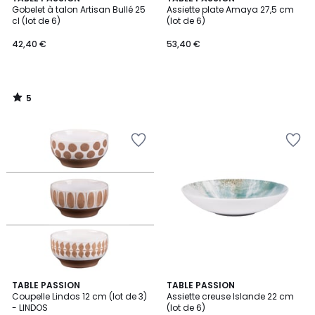
/
Gobelet à talon Artisan Bullé 25
Assiette plate Amaya 27,5 cm
5
cl (lot de 6)
(lot de 6)
42,40 €
53,40 €
5
/
5
TABLE PASSION
TABLE PASSION
Coupelle Lindos 12 cm (lot de 3)
Assiette creuse Islande 22 cm
- LINDOS
(lot de 6)