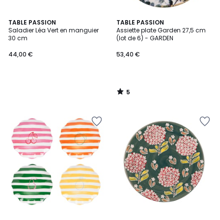
5
TABLE PASSION
TABLE PASSION
/
Saladier Léa Vert en manguier
Assiette plate Garden 27,5 cm
5
30 cm
(lot de 6) - GARDEN
44,00 €
53,40 €
5
/
5