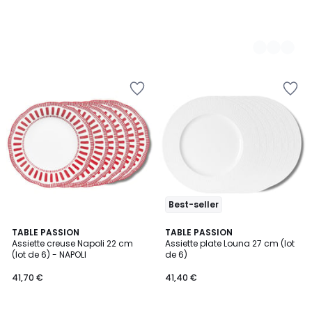
Best-seller
4,7
4
TABLE PASSION
TABLE PASSION
/ 5
Assiette creuse Napoli 22 cm
Assiette plate Louna 27 cm (lot
Couleurs
(lot de 6) - NAPOLI
de 6)
41,70 €
41,40 €