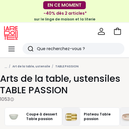
-40% dès 2 articles*
sur le linge de maison et la literie
EN CE MOMENT
-30€ tous les 100€*
sur le meuble & la déco
Voir
mon
La
panie
Redoute
Menu
Rechercher
Derniers
...
articles
Art de la table, ustensile
TABLE PASSION
Arts de la table, ustensiles
vus
TABLE PASSION
1053
Coupe à dessert
Plateau Table
Table passion
passion