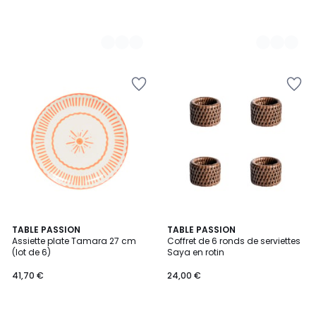
2
TABLE PASSION
TABLE PASSION
Assiette plate Tamara 27 cm
Coffret de 6 ronds de serviettes
Couleurs
(lot de 6)
Saya en rotin
41,70 €
24,00 €