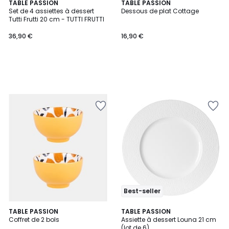
TABLE PASSION
TABLE PASSION
Set de 4 assiettes à dessert
Dessous de plat Cottage
Tutti Frutti 20 cm - TUTTI FRUTTI
36,90 €
16,90 €
Best-seller
5
TABLE PASSION
TABLE PASSION
/
Coffret de 2 bols
Assiette à dessert Louna 21 cm
5
(lot de 6)