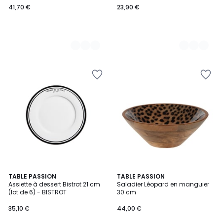
41,70 €
23,90 €
€.
TABLE PASSION
TABLE PASSION
Assiette à dessert Bistrot 21 cm
Saladier Léopard en manguier
(lot de 6) - BISTROT
30 cm
35,10 €
44,00 €