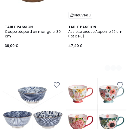
Nouveau
TABLE PASSION
2
TABLE PASSION
Coupe Léopard en manguier 30
Assiette creuse Appoline 22 cm
Couleurs
cm
(lot de 6)
39,00 €
47,40 €