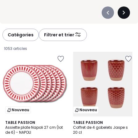
Précédent
Suivan
-
-
défiler
défiler
à
à
Catégories
Filtrer et trier
gauche
droite
1053 articles
Nouveau
Nouveau
4
TABLE PASSION
3
TABLE PASSION
Assiette plate Napoli 27 cm (lot
Coffret de 4 gobelets Jaspe s
Couleurs
Couleurs
de 6) - NAPOLI
20 cl
41,70