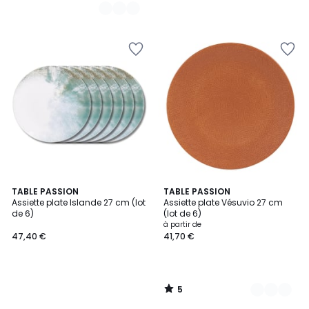
5
TABLE PASSION
6
TABLE PASSION
/
Assiette plate Islande 27 cm (lot
Assiette plate Vésuvio 27 cm
Couleurs
5
de 6)
(lot de 6)
à partir de
47,40 €
41,70 €
5
/
5