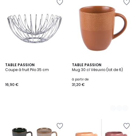
TABLE PASSION
5
TABLE PASSION
Coupe à fruit Pilo 35 cm
Mug 30 cl Vésuvio (lot de 6)
Couleurs
à partir de
16,90 €
31,20 €