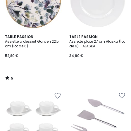
5
TABLE PASSION
TABLE PASSION
/
Assiette à dessert Garden 22,5
Assiette plate 27 cm Alaska (lot
5
cm (lot de 6)
de 6) - ALASKA
52,80 €
34,90 €
5
/
5