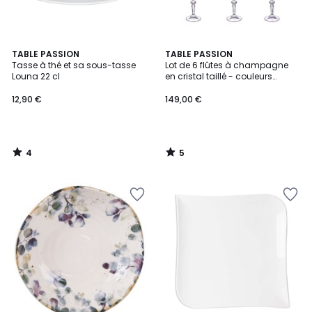
4
5
TABLE PASSION
TABLE PASSION
/
/
Tasse à thé et sa sous-tasse
Lot de 6 flûtes à champagne
5
5
Louna 22 cl
en cristal taillé - couleurs
variées
12,90 €
149,00 €
4
5
/
/
5
5