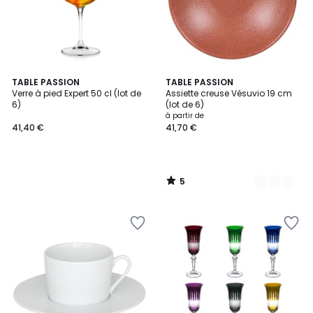
5
TABLE PASSION
5
TABLE PASSION
/
Verre à pied Expert 50 cl (lot de
Assiette creuse Vésuvio 19 cm
Couleurs
5
6)
(lot de 6)
à partir de
41,40 €
41,70 €
5
/
5