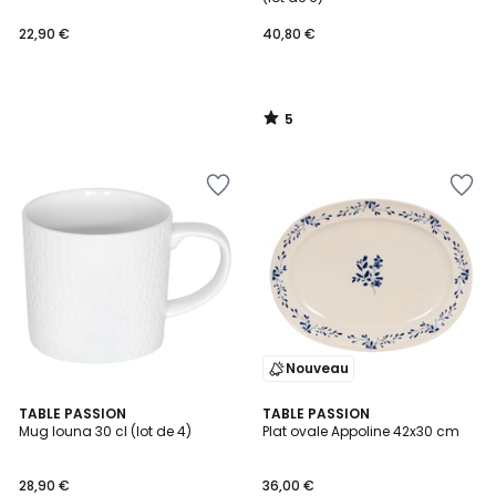
22,90 €
40,80 €
5
/
5
Nouveau
TABLE PASSION
2
TABLE PASSION
Mug louna 30 cl (lot de 4)
Plat ovale Appoline 42x30 cm
Couleurs
28,90 €
36,00 €