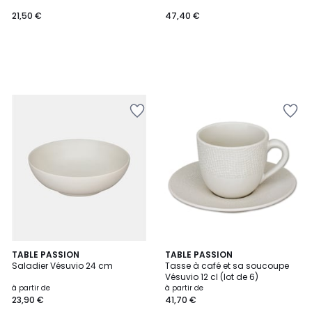
21,50 €
47,40 €
6
TABLE PASSION
4
TABLE PASSION
Saladier Vésuvio 24 cm
Tasse à café et sa soucoupe
Couleurs
Couleurs
Vésuvio 12 cl (lot de 6)
à partir de
à partir de
23,90 €
41,70 €