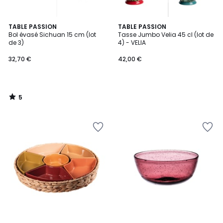
5
TABLE PASSION
TABLE PASSION
/
Bol évasé Sichuan 15 cm (lot
Tasse Jumbo Velia 45 cl (lot de
5
de 3)
4) - VELIA
32,70 €
42,00 €
5
/
5