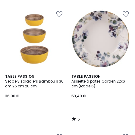
5
5
TABLE PASSION
TABLE PASSION
/
Set de 3 saladiers Bambou s 30
Assiette à pâtes Garden 22x6
5
cm 25 cm 20 cm
cm (lot de 6)
36,00 €
53,40 €
5
/
5