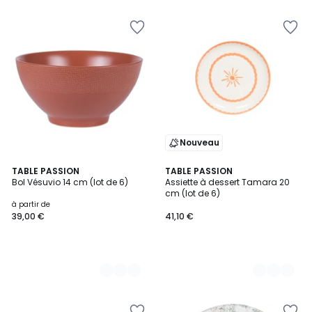
Nouveau
5
TABLE PASSION
2
TABLE PASSION
Bol Vésuvio 14 cm (lot de 6)
Assiette à dessert Tamara 20
Couleurs
Couleurs
cm (lot de 6)
à partir de
39,00 €
41,10 €