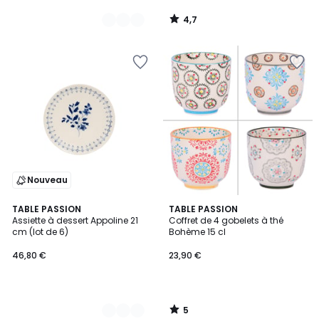
4,7
/
5
Nouveau
5
2
TABLE PASSION
TABLE PASSION
/
Assiette à dessert Appoline 21
Coffret de 4 gobelets à thé
Couleurs
5
cm (lot de 6)
Bohème 15 cl
46,80 €
23,90 €
5
/