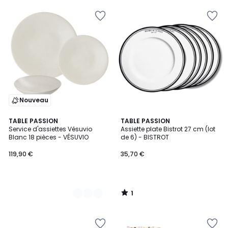
Nouveau
1
4
TABLE PASSION
TABLE PASSION
/
Service d'assiettes Vésuvio
Assiette plate Bistrot 27 cm (lot
Couleurs
5
Blanc 18 pièces - VÉSUVIO
de 6) - BISTROT
119,90 €
35,70 €
1
/
5