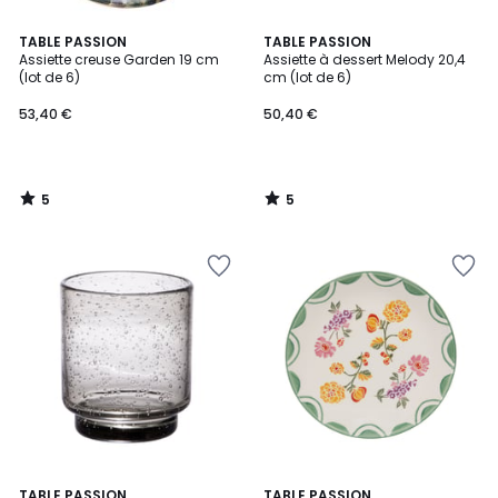
5
5
TABLE PASSION
TABLE PASSION
/
/
Assiette creuse Garden 19 cm
Assiette à dessert Melody 20,4
5
5
(lot de 6)
cm (lot de 6)
53,40 €
50,40 €
5
5
/
/
5
5
5
TABLE PASSION
TABLE PASSION