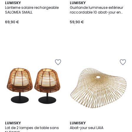
LUMISKY
LUMISKY
Lanterne solaire rechargeable
Guirlande lumineuse extérieur
SALOMEA SMALL
raccordable 10 abat-jour en
polyrotin ROTILIA LIGHT HYBRID
blanc chaud 8m solaire et sur
69,90 €
59,90 €
secteur
5
LUMISKY
LUMISKY
/
Lot de 2 lampes de table sans
Abat-jour seul LAIA