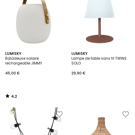
4,2
LUMISKY
LUMISKY
/ 5
Baladeuse solaire
Lampe de table sans fil TWINS
rechargeable JIMMY
SOLO
45,00 €
29,90 €
4,2
/
5