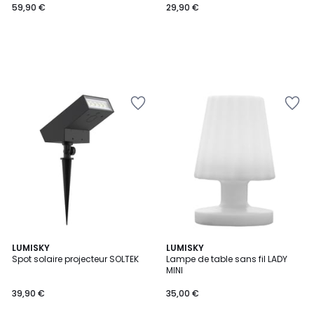
HYBRID LED blanc chaud 8m
59,90 €
29,90 €
solaire et sur secteur
5
LUMISKY
LUMISKY
/
Spot solaire projecteur SOLTEK
Lampe de table sans fil LADY
5
MINI
39,90 €
35,00 €