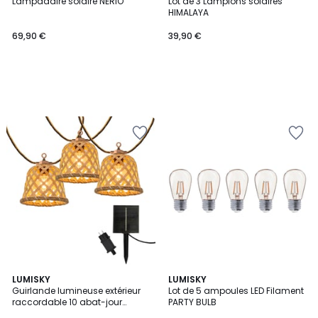
Lampadaire solaire NERIO
Lot de 3 Lampions solaires
HIMALAYA
69,90 €
39,90 €
LUMISKY
LUMISKY
Guirlande lumineuse extérieur
Lot de 5 ampoules LED Filament
raccordable 10 abat-jour
PARTY BULB
naturels en rotin MALY LIGHT