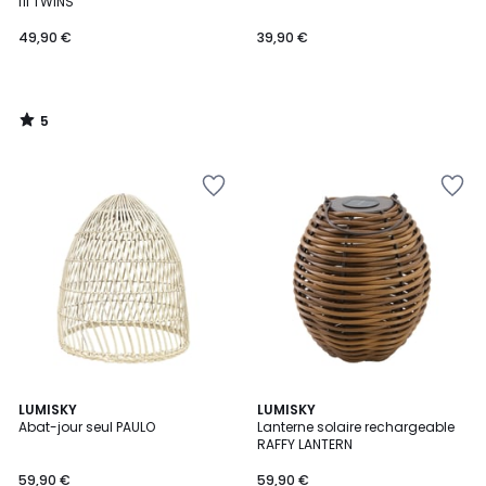
5
fil TWINS
49,90 €
39,90 €
5
/
5
LUMISKY
LUMISKY
Abat-jour seul PAULO
Lanterne solaire rechargeable
RAFFY LANTERN
59,90 €
59,90 €