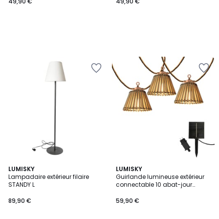
49,90 €
49,90 €
5
LUMISKY
LUMISKY
/
Lampadaire extérieur filaire
Guirlande lumineuse extérieur
5
STANDY L
connectable 10 abat-jour
naturels en bambou NATURA
LIGHT HYBRID LED blanc chaud
89,90 €
59,90 €
8m solaire et sur secteur