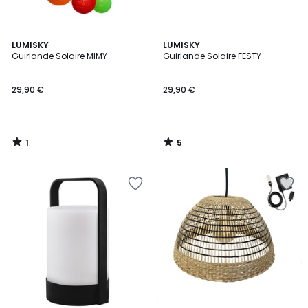
1
5
LUMISKY
LUMISKY
/
/
Guirlande Solaire MIMY
Guirlande Solaire FESTY
5
5
29,90 €
29,90 €
1
5
/
/
5
5