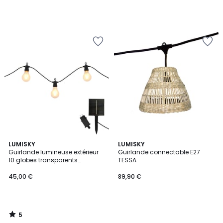
5
LUMISKY
LUMISKY
/
Guirlande lumineuse extérieur
Guirlande connectable E27
5
10 globes transparents
TESSA
raccordable LED blanc chaud
PARTY CLEAR HYBRID 8m solaire
45,00 €
89,90 €
et sur secteur
5
/