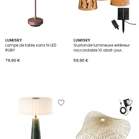
LUMISKY
LUMISKY
Lampe de table sans fil LED
Guirlande lumineuse extérieur
RUBY
raccordable 10 abat-jour
naturels en bambou LINA LIGHT
HYBRID LED blanc chaud 8m
79,90 €
59,90 €
solaire et sur secteur