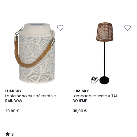
5
LUMISKY
LUMISKY
/
Lanterne solaire décorative
Lampadaire secteur TALL
5
RAINBOW
BOHEME
29,90 €
119,90 €
5
/