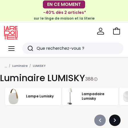
-40% dès 2 articles*
sur le linge de maison et la literie
EN CE MOMENT
-30€ tous les 100€*
sur le meuble & la déco
Voir
mon
La
panie
Redoute
Menu
Rechercher
Derniers
...
articles
Luminaire
LUMISKY
Luminaire LUMISKY
vus
388
Lampadaire
Lampe Lumisky
Lumisky
Précédent
Suivan