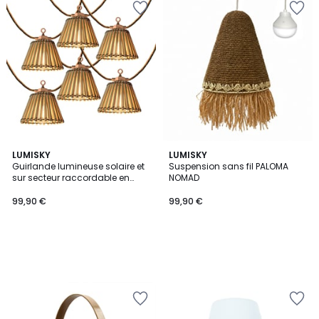
LUMISKY
LUMISKY
Guirlande lumineuse solaire et
Suspension sans fil PALOMA
sur secteur raccordable en
NOMAD
corde 20 ampoules
transparentes LED blanc chaud
99,90 €
99,90 €
dimmable NATURA LIGHT
HYBRID 13m