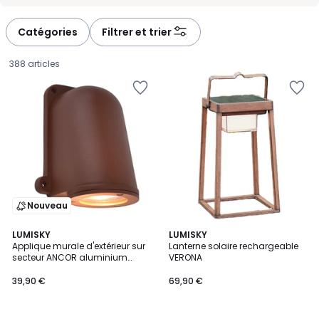
-
-
défiler
défiler
à
à
Catégories
Filtrer et trier
gauche
droite
388 articles
Nouveau
LUMISKY
LUMISKY
Applique murale d'extérieur sur
Lanterne solaire rechargeable
secteur ANCOR aluminium
VERONA
39,90
corten culot GU10 H14,6cm
39,90 €
69,90 €
€.