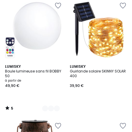
5
2
LUMISKY
LUMISKY
/
Boule lumineuse sans fil BOBBY
Guirlande solaire SKINNY SOLAR
Couleurs
5
50
400
à partir de
49,90 €
39,90 €
5
/
5