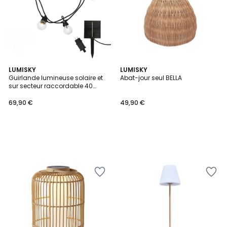
LUMISKY
LUMISKY
Guirlande lumineuse solaire et
Abat-jour seul BELLA
sur secteur raccordable 40
ampoules transparentes LED
blanc chaud PARTY CLEAR 20
69,90 €
49,90 €
L14.4m