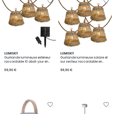
LUMISKY
LUMISKY
Guirlande lumineuse extérieur
Guirlande lumineuse solaire et
raccordable 10 abat-jour en
sur secteur raccordable en
rotin SAMOA LIGHT HYBRID LED
corde 20 ampoules
blanc chaud 8m solaire et sur
transparentes LED blanc chaud
59,90 €
99,90 €
secteur
dimmable SAMOA LIGHT HYBRID
13m