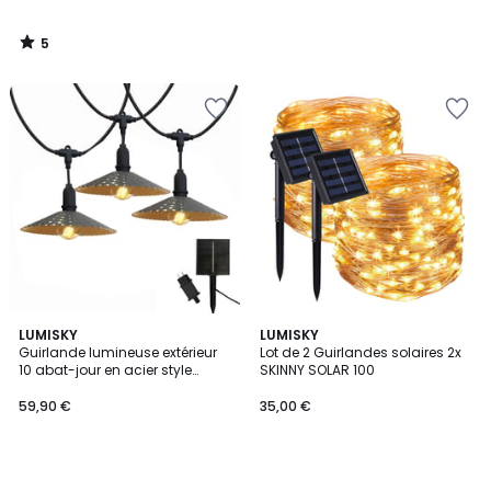
5
/
5
LUMISKY
LUMISKY
Guirlande lumineuse extérieur
Lot de 2 Guirlandes solaires 2x
10 abat-jour en acier style
SKINNY SOLAR 100
vintage MINI VINTY LIGHT HYBRID
LED blanc chaud 6m solaire et
59,90 €
35,00 €
sur secteur