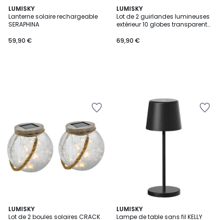
LUMISKY
LUMISKY
Lanterne solaire rechargeable
Lot de 2 guirlandes lumineuses
SERAPHINA
extérieur 10 globes transparents
LED blanc chaud dimmable
PARTY CLEAR HYBRID 8m solaire
59,90 €
69,90 €
et sur secteur
LUMISKY
LUMISKY
Lot de 2 boules solaires CRACK
Lampe de table sans fil KELLY