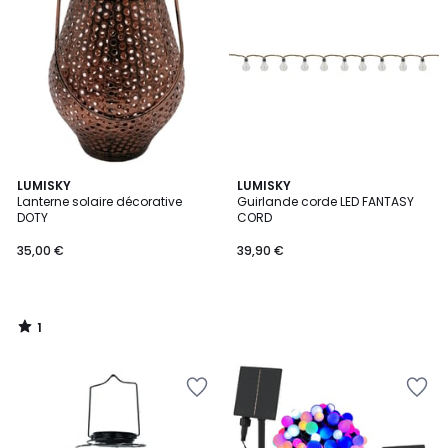
1
LUMISKY
LUMISKY
/
Lanterne solaire décorative
Guirlande corde LED FANTASY
5
DOTY
CORD
35,00 €
39,90 €
1
/
5