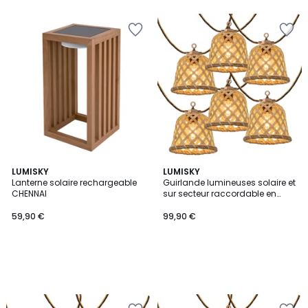
5
LUMISKY
LUMISKY
Lanterne solaire rechargeable
Guirlande lumineuses solaire et
CHENNAI
sur secteur raccordable en
corde 20 ampoules
transparentes LED blanc chaud
59,90 €
99,90 €
dimmable MALY LIGHT HYBRID
13m