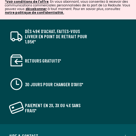
*Voir conditions de l'offre
. En vous abonnant, vous consentez à recevoir des
communications commerciales personnalisées de la part de La Redoute. Vous
pouvez vous
désabonner
à tout moment. Pour en savoir plus, consultez
notre politique de confidentialité.
DÈS 49€ D’ACHAT, FAITES-VOUS
LIVRER EN POINT DE RETRAIT POUR
1,95€*
RETOURS GRATUITS*
30 JOURS POUR CHANGER D'AVIS*
PAIEMENT EN 2X, 3X OU 4X SANS
FRAIS*
AIDE & CONTACT