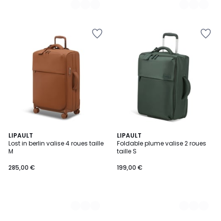
4
LIPAULT
2
LIPAULT
Lost in berlin valise 4 roues taille
Foldable plume valise 2 roues
Couleurs
Couleurs
M
taille S
285,00 €
199,00 €