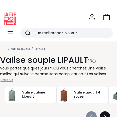
Voir
mon
La
panie
Redoute
Menu
Rechercher
Derniers
...
articles
Valise souple
LIPAULT
Valise souple LIPAULT
vus
13
Vous partez quelques jours ? Ou vous cherchez une valise
maline qui suive le rythme sans complication ? Les valises
souples Lipault sont conçues pour vous accompagner partout
Lire plus
où votre emploi du temps vous mène. Légères à manipuler,
faciles à ranger et pensées dans les moindres détails pour
Valise cabine
Valise Lipault 4
gagner du temps, elles s’adaptent à vos besoins sans renoncer
Lipault
roues
à l’essentiel. Week-end improvisé ou séjour professionnel :
chaque modèle trouve sa place. Format cabine ou grand
volume, rien n’est laissé au hasard. Avec leurs roues