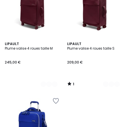
1
3
LIPAULT
6
LIPAULT
/
Plume valise 4 roues taille M
Plume valise 4 roues taille S
Couleurs
Couleurs
5
245,00 €
209,00 €
1
/
5