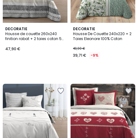
DECORATIE
DECORATIE
Housse de couette 260x240
Housse De Couette 240x220 + 2
finition rabat + 2 taies coton 57
Taies Eleonore 100% Coton
fils
47,90 €
43,90 €
39,71 €
-9%