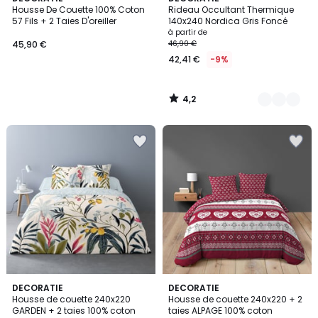
/ 5
Housse De Couette 100% Coton
Rideau Occultant Thermique
Couleurs
57 Fils + 2 Taies D'oreiller
140x240 Nordica Gris Foncé
à partir de
45,90 €
46,90 €
42,41 €
-9%
4,2
/
5
DECORATIE
DECORATIE
Housse de couette 240x220
Housse de couette 240x220 + 2
GARDEN + 2 taies 100% coton
taies ALPAGE 100% coton