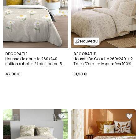
Nouveau
DECORATIE
DECORATIE
Housse de couette 260x240
Housse De Couette 260x240 + 2
finition rabat + 2 taies coton 57
Taies D'oreiller Imprimées 100%
fils
Gaze De Coton
47,90 €
81,90 €