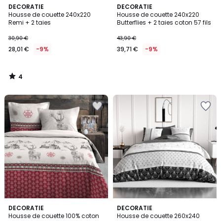
4
DECORATIE
DECORATIE
/
Housse de couette 240x220
Housse de couette 240x220
5
Remi + 2 taies
Butterflies + 2 taies coton 57 fils
30,90 €
43,90 €
28,01 €
-9%
39,71 €
-9%
4
/
5
DECORATIE
DECORATIE
Housse de couette 100% coton
Housse de couette 260x240