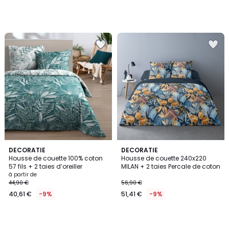
DECORATIE
DECORATIE
Housse de couette 100% coton
Housse de couette 240x220
57 fils + 2 taies d’oreiller
MILAN + 2 taies Percale de coton
à partir de
44,90 €
56,90 €
40,61 €
-9%
51,41 €
-9%