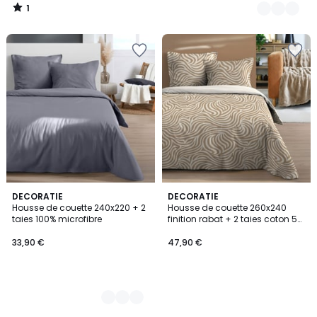
1
/
5
3
DECORATIE
DECORATIE
Housse de couette 240x220 + 2
Housse de couette 260x240
Couleurs
taies 100% microfibre
finition rabat + 2 taies coton 57
fils
33,90 €
47,90 €