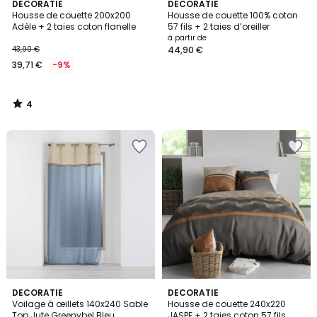
4
DECORATIE
DECORATIE
/
Housse de couette 200x200
Housse de couette 100% coton
5
Adèle + 2 taies coton flanelle
57 fils + 2 taies d’oreiller
à partir de
43,90 €
44,90 €
39,71 €
-9%
4
/
5
DECORATIE
DECORATIE
Voilage à œillets 140x240 Sable
Housse de couette 240x220
Top Jute Greenybel Bleu
JASPE + 2 taies coton 57 fils