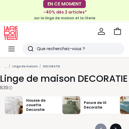
-40% dès 2 articles*
EN CE MOMENT
sur le linge de maison et la literie
-30€ tous les 100€*
sur le meuble & la déco
Voir
mon
La
panie
Redoute
Menu
Rechercher
Derniers
...
articles
Linge de maison
DECORATIE
Linge de maison DECORATIE
vus
839
Housse de
Parure de lit
couette
Decoratie
Decoratie