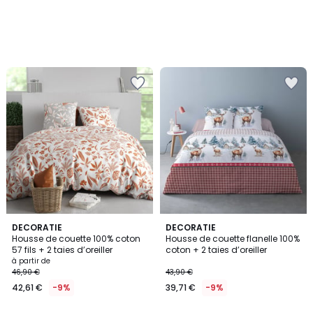
DECORATIE
2
DECORATIE
Housse de couette 100% coton
Housse de couette flanelle 100%
Couleurs
57 fils + 2 taies d’oreiller
coton + 2 taies d’oreiller
à partir de
46,90 €
43,90 €
42,61 €
-9%
39,71 €
-9%