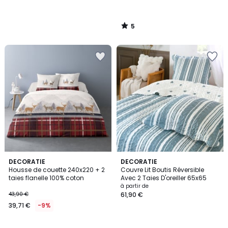
5
/
5
1
DECORATIE
2
DECORATIE
/
Housse de couette 240x220 + 2
Couvre Lit Boutis Réversible
Couleurs
5
taies flanelle 100% coton
Avec 2 Taies D'oreiller 65x65
à partir de
43,90 €
61,90 €
39,71 €
-9%