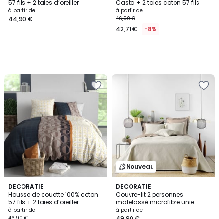
57 fils + 2 taies d’oreiller
Casta + 2 taies coton 57 fils
à partir de
à partir de
44,90 €
46,90 €
42,71 €
-8%
Nouveau
DECORATIE
DECORATIE
Housse de couette 100% coton
Couvre-lit 2 personnes
57 fils + 2 taies d’oreiller
matelassé microfibre unie
Romane naturel
à partir de
à partir de
46,90 €
49,90 €