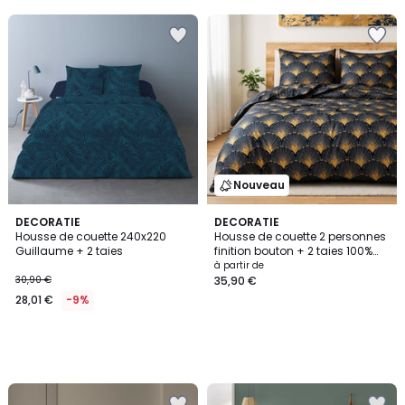
Nouveau
DECORATIE
DECORATIE
Housse de couette 240x220
Housse de couette 2 personnes
Guillaume + 2 taies
finition bouton + 2 taies 100%
microfibre
à partir de
30,90 €
35,90 €
28,01 €
-9%