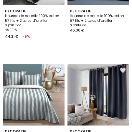
DECORATIE
DECORATIE
Housse de couette 100% coton
Housse de couette 100% coton
57 fils + 2 taies d’oreiller
57 fils + 2 taies d’oreiller
à partir de
à partir de
48,90 €
46,90 €
44,21 €
-9%
4,2
DECORATIE
7
DECORATIE