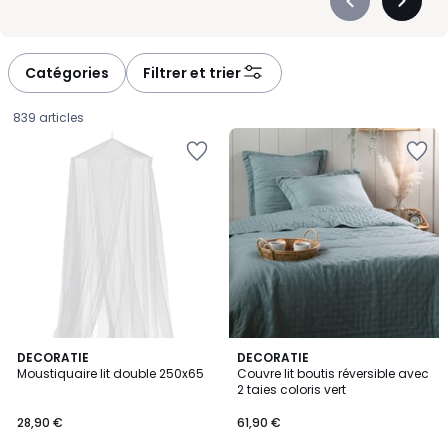
Précédent
Suivan
-
-
défiler
défiler
à
à
Catégories
Filtrer et trier
gauche
droite
839 articles
5
DECORATIE
DECORATIE
/
Moustiquaire lit double 250x65
Couvre lit boutis réversible avec
5
2 taies coloris vert
28,90
28,90 €
61,90 €
€.