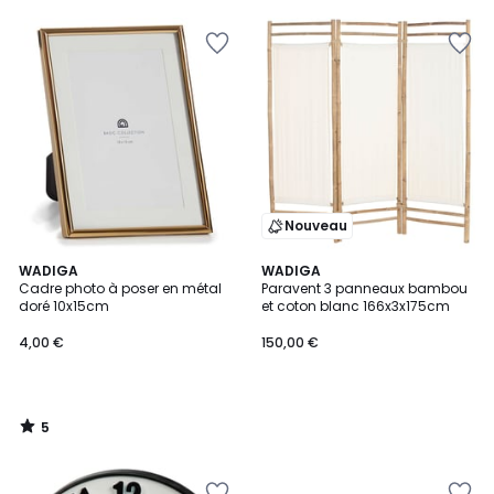
Nouveau
5
WADIGA
WADIGA
/
Cadre photo à poser en métal
Paravent 3 panneaux bambou
5
doré 10x15cm
et coton blanc 166x3x175cm
4,00 €
150,00 €
5
/
5