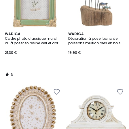
3
WADIGA
WADIGA
/
Cadre photo classique mural
Décoration à poser banc de
5
ou à poser en résine vert et doré
poissons multicolores en bois
10x15cm
14x7.5x24cm
21,30 €
19,90 €
3
/
5