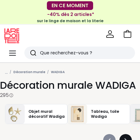
-40% dès 2 articles*
EN CE MOMENT
sur le linge de maison et la literie
-30€ tous les 100€*
sur le meuble & la déco
Voir
mon
La
panie
Redoute
Menu
Rechercher
Derniers
...
articles
Décoration murale
WADIGA
Décoration murale WADIGA
vus
295
Objet mural
Tableau, toile
décoratif Wadiga
Wadiga