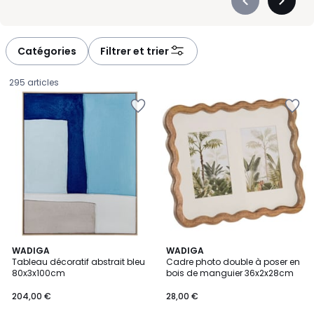
Précédent
Suivan
-
-
défiler
défiler
à
à
Catégories
Filtrer et trier
gauche
droite
295 articles
WADIGA
WADIGA
Tableau décoratif abstrait bleu
Cadre photo double à poser en
80x3x100cm
bois de manguier 36x2x28cm
204,00
204,00 €
28,00 €
€.