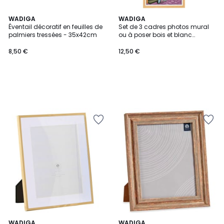
WADIGA
WADIGA
Éventail décoratif en feuilles de
Set de 3 cadres photos mural
palmiers tressées - 35x42cm
ou à poser bois et blanc
20x25cm
8,50 €
12,50 €
WADIGA
WADIGA