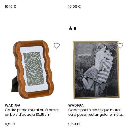
10,10 €
10,00 €
5
/
5
WADIGA
WADIGA
Cadre photo mural ou à poser
Cadre photo classique mural
en bois d'acacia 10x15cm
ou à poser rectangulaire métal
doré 20x25cm
9,50 €
9,50 €