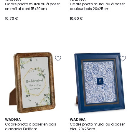
Cadre photo mural ou à poser
Cadre photo mural ou à poser
en métal doré 15x20cm
couleur bois 20x25cm
10,70 €
10,60 €
5
WADIGA
WADIGA
/
Cadre photo à poser en bois
Cadre photo mural ou à poser
5
d'acacia 13x18cm
bleu 20x25cm