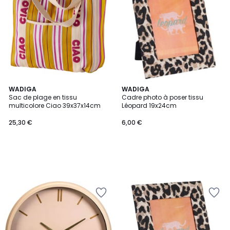
WADIGA
WADIGA
Sac de plage en tissu
Cadre photo à poser tissu
multicolore Ciao 39x37x14cm
Léopard 19x24cm
25,30 €
6,00 €