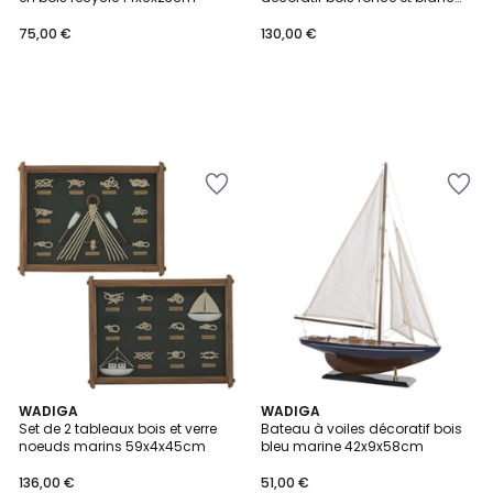
75x14x98cm
75,00 €
130,00 €
WADIGA
WADIGA
Set de 2 tableaux bois et verre
Bateau à voiles décoratif bois
noeuds marins 59x4x45cm
bleu marine 42x9x58cm
136,00 €
51,00 €