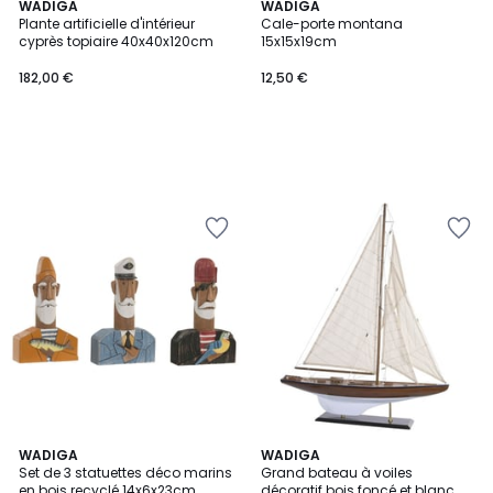
WADIGA
WADIGA
Plante artificielle d'intérieur
Cale-porte montana
cyprès topiaire 40x40x120cm
15x15x19cm
182,00 €
12,50 €
WADIGA
WADIGA
Set de 3 statuettes déco marins
Grand bateau à voiles
en bois recyclé 14x6x23cm
décoratif bois foncé et blanc