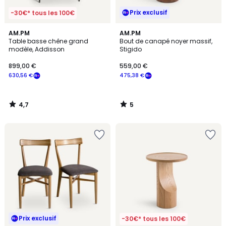
Prix exclusif
-30€* tous les 100€
4,7
5
AM.PM
AM.PM
/ 5
/
Table basse chêne grand
Bout de canapé noyer massif,
5
modèle, Addisson
Stigido
899,00 €
559,00 €
630,56 €
475,38 €
4,7
5
/
/
5
5
Prix exclusif
-30€* tous les 100€