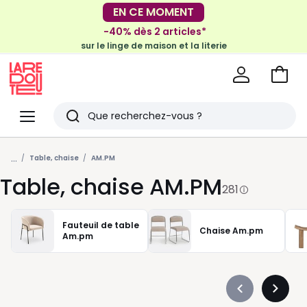
-40% dès 2 articles*
sur le linge de maison et la literie
EN CE MOMENT
-30€ tous les 100€*
sur le meuble & la déco
Voir
mon
La
panie
Redoute
Menu
Rechercher
Derniers
...
articles
Table, chaise
AM.PM
Table, chaise AM.PM
vus
281
Fauteuil de table
Chaise Am.pm
Am.pm
Précédent
Suivan