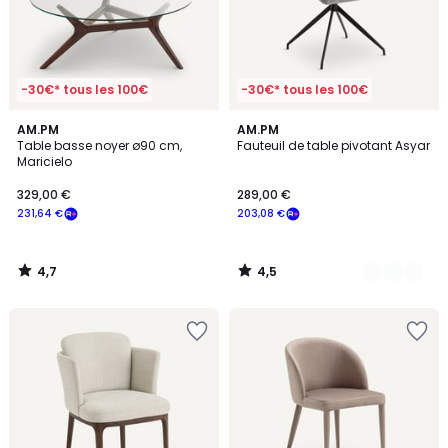
-30€* tous les 100€
-30€* tous les 100€
4,7
4,5
AM.PM
2
AM.PM
/ 5
/ 5
Table basse noyer ø90 cm,
Fauteuil de table pivotant Asyar
Couleurs
Maricielo
329,00 €
289,00 €
231,64 €
203,08 €
4,7
4,5
/
/
5
5