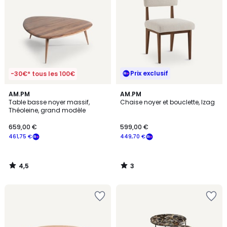
Prix exclusif
-30€* tous les 100€
4,5
3
AM.PM
AM.PM
/ 5
/
Table basse noyer massif,
Chaise noyer et bouclette, Izag
5
Théoleine, grand modèle
659,00 €
599,00 €
461,75 €
449,70 €
4,5
3
/
/
5
5