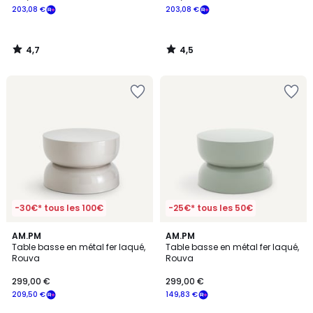
203,08 €
203,08 €
4,7
4,5
/
/
5
5
-30€* tous les 100€
-25€* tous les 50€
4,8
4,8
AM.PM
AM.PM
/ 5
/ 5
Table basse en métal fer laqué,
Table basse en métal fer laqué,
Rouva
Rouva
299,00 €
299,00 €
209,50 €
149,83 €