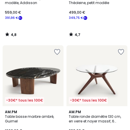
modèle, Addisson
Théoleine, petit modèle
559,00 €
499,00 €
391,96 €
349,75 €
4,8
4,7
/
/
5
5
-30€* tous les 100€
-30€* tous les 100€
4,7
AM.PM
AM.PM
/ 5
Table basse marbre ambré,
Table ronde diamètre 130 cm,
Guimel
en verre et noyer massif, 6
couverts, MARICIELO