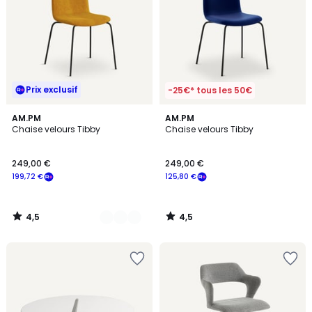
Prix exclusif
-25€* tous les 50€
4,5
4,5
6
AM.PM
AM.PM
/ 5
/ 5
Chaise velours Tibby
Chaise velours Tibby
Couleurs
249,00 €
249,00 €
199,72 €
125,80 €
4,5
4,5
/
/
5
5