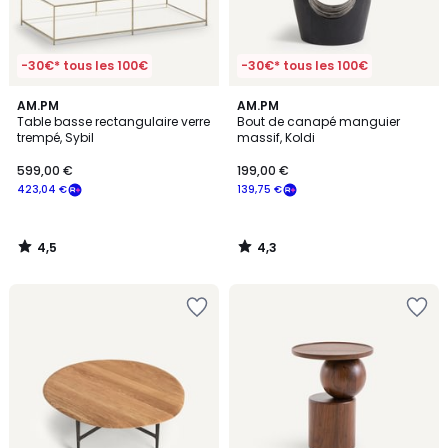
-30€* tous les 100€
-30€* tous les 100€
4,5
4,3
AM.PM
AM.PM
/ 5
/ 5
Table basse rectangulaire verre
Bout de canapé manguier
trempé, Sybil
massif, Koldi
599,00 €
199,00 €
423,04 €
139,75 €
4,5
4,3
/
/
5
5