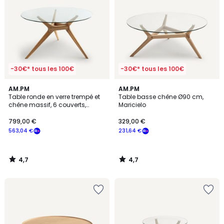
-30€* tous les 100€
-30€* tous les 100€
4,7
4,7
AM.PM
AM.PM
/ 5
/ 5
Table ronde en verre trempé et
Table basse chêne Ø90 cm,
chêne massif, 6 couverts,
Maricielo
MARICIELO
799,00 €
329,00 €
563,04 €
231,64 €
4,7
4,7
/
/
5
5