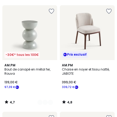
5
5
Prix exclusif
-30€* tous les 100€
4,7
4,8
5
AM.PM
AM.PM
/ 5
/ 5
Bout de canapé en métal fer,
Chaise en noyer et tissu natté,
Couleurs
Rouva
JABOTE
139,00 €
399,00 €
97,39 €
339,72 €
4,7
4,8
/
/
5
5