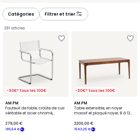
-
-
défiler
défiler
à
à
Catégories
Filtrer et trier
gauche
droite
281 articles
-30€* tous les 100€
-30€* tous les 100€
4,7
4
3
AM.PM
AM.PM
/ 5
/
Fauteuil de table, croûte de cuir
Table extensible, en noyer
Couleurs
5
véritable et acier chromé,
massif et plaqué noyer, 8 à 12
279,00
WINSET
couverts, SANARA
279,00 €
2200,00 €
€
195,54 €
1543,25 €
souscrivez
à