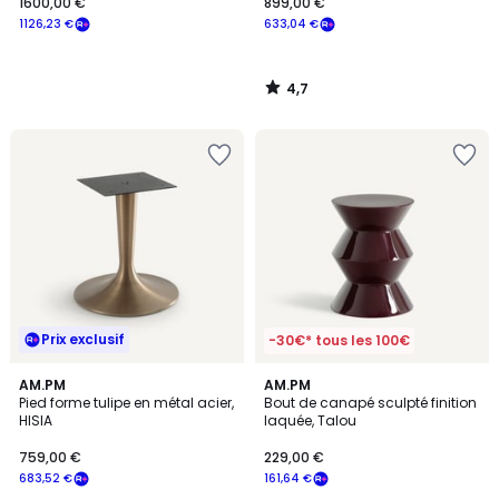
1600,00 €
899,00 €
1126,23 €
633,04 €
4,7
/
5
Prix exclusif
-30€* tous les 100€
4,3
AM.PM
2
AM.PM
/ 5
Pied forme tulipe en métal acier,
Bout de canapé sculpté finition
Couleurs
HISIA
laquée, Talou
759,00 €
229,00 €
683,52 €
161,64 €