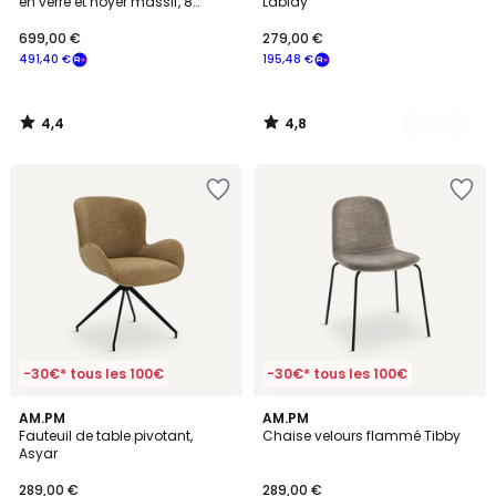
en verre et noyer massif, 8
Labidy
couverts, KRISTAL
699,00 €
279,00 €
491,40 €
195,48 €
4,4
4,8
/
/
5
5
-30€* tous les 100€
-30€* tous les 100€
4,7
4,5
AM.PM
AM.PM
/ 5
/ 5
Fauteuil de table pivotant,
Chaise velours flammé Tibby
Asyar
289,00 €
289,00 €