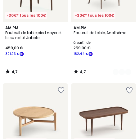
-30€* tous les 100€
-30€* tous les 100€
4,7
4,7
AM.PM
2
AM.PM
/ 5
/ 5
Fauteuil de table pied noyer et
Fauteuil de table, Anathème
Couleurs
tissu natté Jabote
à partir de
459,00 €
259,00 €
321,93 €
182,44 €
4,7
4,7
/
/
5
5