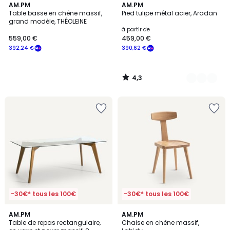
4,3
AM.PM
3
AM.PM
/ 5
Table basse en chêne massif,
Pied tulipe métal acier, Aradan
Couleurs
grand modèle, THÉOLEINE
à partir de
559,00 €
459,00 €
392,24 €
390,62 €
4,3
/
5
-30€* tous les 100€
-30€* tous les 100€
4,4
4,8
AM.PM
2
AM.PM
/ 5
/ 5
Table de repas rectangulaire,
Chaise en chêne massif,
Couleurs