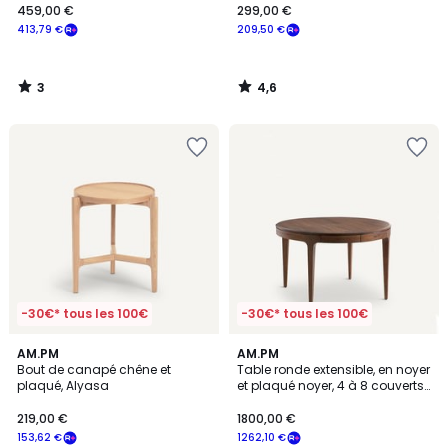
459,00 €
299,00 €
413,79 €
209,50 €
3
4,6
/
/
5
5
-30€* tous les 100€
-30€* tous les 100€
4,6
3,4
AM.PM
AM.PM
/ 5
/ 5
Bout de canapé chêne et
Table ronde extensible, en noyer
plaqué, Alyasa
et plaqué noyer, 4 à 8 couverts,
SANARA
219,00 €
1800,00 €
153,62 €
1262,10 €