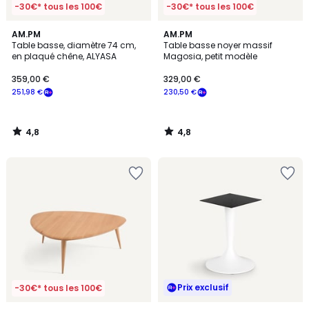
-30€* tous les 100€
-30€* tous les 100€
4,8
4,8
AM.PM
AM.PM
/ 5
/ 5
Table basse, diamètre 74 cm,
Table basse noyer massif
en plaqué chêne, ALYASA
Magosia, petit modèle
359,00 €
329,00 €
251,98 €
230,50 €
4,8
4,8
/
/
5
5
Prix exclusif
-30€* tous les 100€