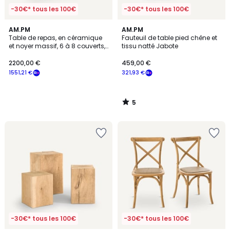
-30€* tous les 100€
-30€* tous les 100€
5
AM.PM
AM.PM
/
Table de repas, en céramique
Fauteuil de table pied chêne et
5
et noyer massif, 6 à 8 couverts,
tissu natté Jabote
NELLA
2200,00 €
459,00 €
1551,21 €
321,93 €
5
/
5
-30€* tous les 100€
-30€* tous les 100€