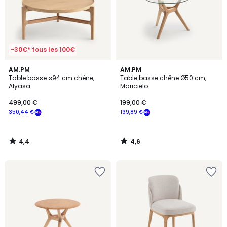
-30€* tous les 100€
4,4
4,6
AM.PM
AM.PM
/ 5
/ 5
Table basse ø94 cm chêne,
Table basse chêne Ø50 cm,
Alyasa
Maricielo
499,00 €
199,00 €
350,44 €
139,89 €
4,4
4,6
/
/
5
5