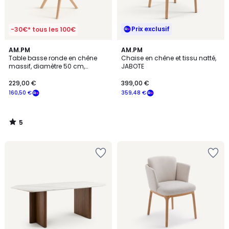
Prix exclusif
-30€* tous les 100€
5
AM.PM
AM.PM
/
Table basse ronde en chêne
Chaise en chêne et tissu natté,
5
massif, diamètre 50 cm,
JABOTE
MARICIELO
229,00 €
399,00 €
160,50 €
359,48 €
5
/
5