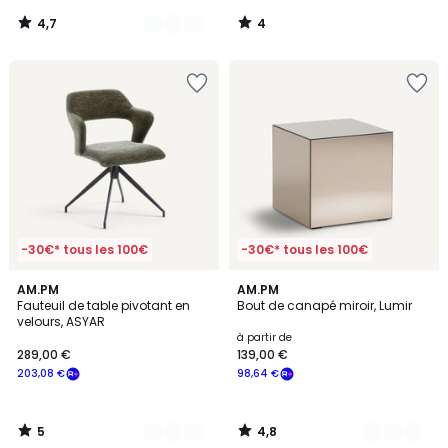
notre
4,7
4
programme
/
/
5
5
pour
payer
à
la
place
195,54
€.
-30€* tous les 100€
-30€* tous les 100€
5
4,8
4
AM.PM
2
AM.PM
/
/ 5
Fauteuil de table pivotant en
Bout de canapé miroir, Lumir
Couleurs
Couleurs
5
velours, ASYAR
à partir de
289,00 €
139,00 €
203,08 €
98,64 €
5
4,8
/
/