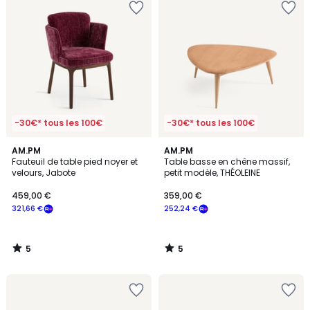
-30€* tous les 100€
-30€* tous les 100€
5
5
AM.PM
AM.PM
/
/
Fauteuil de table pied noyer et
Table basse en chêne massif,
5
5
velours, Jabote
petit modèle, THÉOLEINE
459,00 €
359,00 €
321,66 €
252,24 €
5
5
/
/
5
5