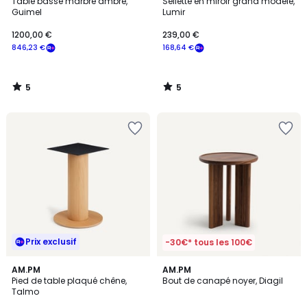
/
/
Table basse marbre ambré,
Sellette en miroir grand modèle,
5
5
Guimel
Lumir
1200,00 €
239,00 €
846,23 €
168,64 €
5
5
/
/
5
5
Prix exclusif
-30€* tous les 100€
3
4,6
AM.PM
AM.PM
/
/ 5
Pied de table plaqué chêne,
Bout de canapé noyer, Diagil
5
Talmo