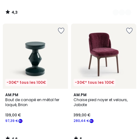
4,3
/
5
-30€* tous les 100€
-30€* tous les 100€
4,6
5
AM.PM
AM.PM
/ 5
/
Bout de canapé en métal fer
Chaise pied noyer et velours,
5
laqué, Brion
Jabote
139,00 €
399,00 €
97,39 €
280,44 €
4,6
5