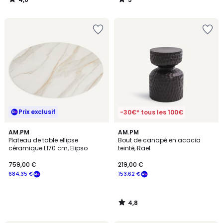
/
/
5
5
Prix exclusif
-30€* tous les 100€
4,8
AM.PM
AM.PM
/ 5
Plateau de table ellipse
Bout de canapé en acacia
céramique L170 cm, Elipso
teinté, Rael
759,00 €
219,00 €
684,35 €
153,62 €
4,8
/
5