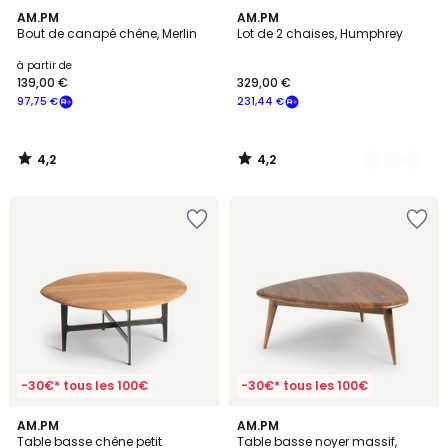
4,2
4,2
AM.PM
2
AM.PM
/ 5
/ 5
Bout de canapé chêne, Merlin
Lot de 2 chaises, Humphrey
Couleurs
à partir de
139,00 €
329,00 €
97,75 €
231,44 €
4,2
4,2
/
/
5
5
-30€* tous les 100€
-30€* tous les 100€
4,8
4,7
AM.PM
AM.PM
/ 5
/ 5
Table basse chêne petit
Table basse noyer massif,