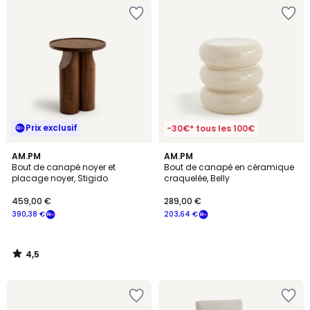
Prix exclusif
-30€* tous les 100€
4,5
AM.PM
AM.PM
/ 5
Bout de canapé noyer et
Bout de canapé en céramique
placage noyer, Stigido
craquelée, Belly
459,00 €
289,00 €
390,38 €
203,64 €
4,5
/
5