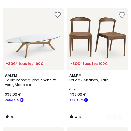
5
5
-30€* tous les 100€
-30€* tous les 100€
5
4,3
AM.PM
2
AM.PM
/
/ 5
Table basse ellipse, chêne et
Lot de 2 chaises, Galb
Couleurs
5
verre, Maricielo
à partir de
399,00 €
499,00 €
280,64 €
349,89 €
5
4,3
/
/
5
5