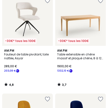
-30€* tous les 100€
-30€* tous les 100€
4,8
3,7
AM.PM
AM.PM
/ 5
/ 5
Fauteuil de table pivotant, toile
Table extensible en chêne
nattée, Asyar
massif et plaqué chêne, 8 à 12
couverts, SANARA
289,00 €
1900,00 €
203,08 €
1332,10 €
4,8
3,7
/
/
5
5