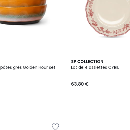
2
SP COLLECTION
Couleurs
rès Golden Hour set
Lot de 4 assiettes CYRIL
63,80 €