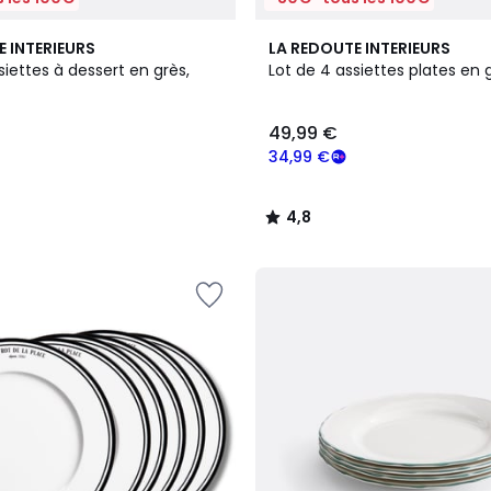
4,8
E INTERIEURS
LA REDOUTE INTERIEURS
/ 5
siettes à dessert en grès,
Lot de 4 assiettes plates en 
49,99 €
34,99 €
4,8
/
5