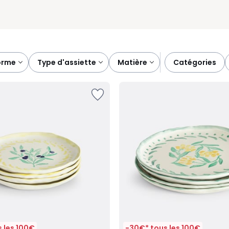
orme
type d'assiette
matière
catégories
 les 100€
-30€* tous les 100€