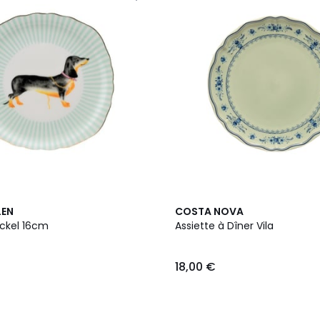
6
LEN
COSTA NOVA
Couleurs
eckel 16cm
Assiette à Dîner Vila
18,00 €