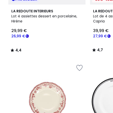
4,4
4,7
LA REDOUTE INTERIEURS
LA REDOUT
/ 5
/ 5
Lot 4 assiettes dessert en porcelaine,
Lot de 4 as
Hirène
Capria
29,99
29,99 €
39,99 €
€
souscrivez
26,99 €
27,99 €
à
notre
4,7
4,4
programme
/
/
pour
5
5
payer
à
la
place
26,99
€.