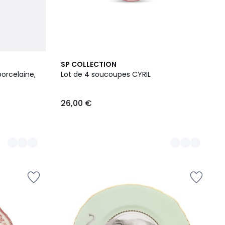
2
SP COLLECTION
Couleurs
porcelaine,
Lot de 4 soucoupes CYRIL
26,00 €