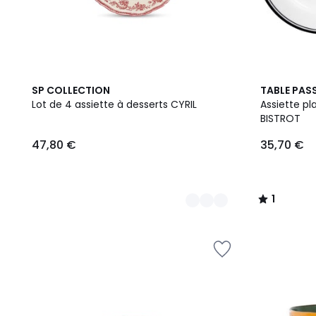
2
1
SP COLLECTION
TABLE PAS
Couleurs
/
Lot de 4 assiette à desserts CYRIL
Assiette pl
5
BISTROT
47,80 €
35,70 €
1
/
5