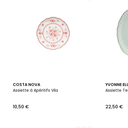
5
COSTA NOVA
YVONNE EL
Couleurs
Assiette à Apéritifs Vila
Assiette T
10,50 €
22,50 €