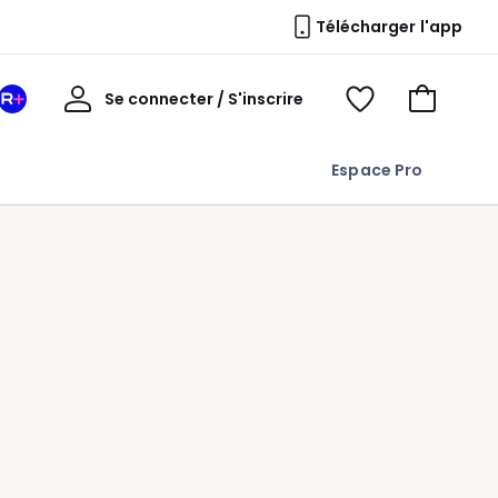
Télécharger l'app
Mon
Se connecter / S'inscrire
Mon
Voir
Voir
compte
espace
mes
mon
La
favoris
panier
Espace Pro
Redoute
+