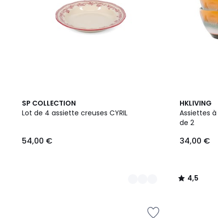
2
4,5
SP COLLECTION
HKLIVING
Couleurs
/ 5
Lot de 4 assiette creuses CYRIL
Assiettes à pâtes g
de 2
54,00 €
34,00 €
4,5
/
5