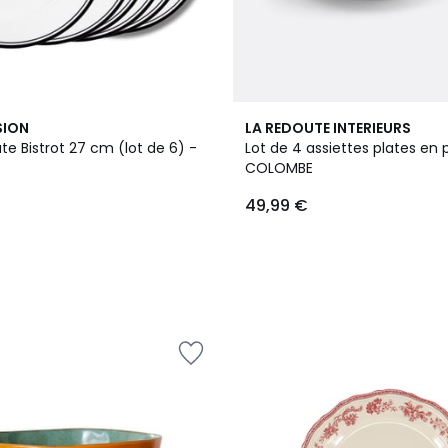
2
SION
LA REDOUTE INTERIEURS
Couleurs
ate Bistrot 27 cm (lot de 6) -
Lot de 4 assiettes plates en 
COLOMBE
49,99 €