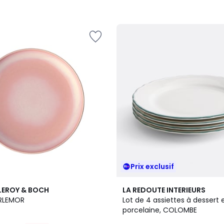
Prix exclusif
2
5
ILLEROY & BOCH
LA REDOUTE INTERIEURS
Couleurs
/
ERLEMOR
Lot de 4 assiettes à dessert 
5
porcelaine, COLOMBE