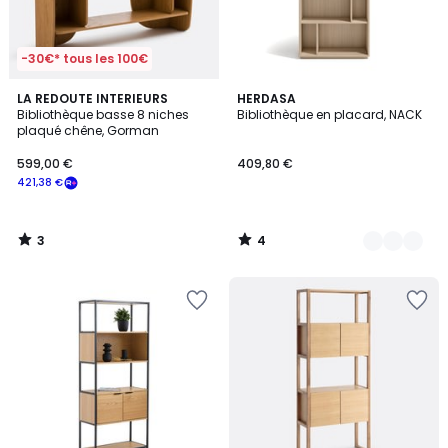
-30€* tous les 100€
3
4
LA REDOUTE INTERIEURS
12
HERDASA
/
/
Bibliothèque basse 8 niches
Bibliothèque en placard, NACK
Couleurs
5
5
plaqué chêne, Gorman
599,00 €
409,80 €
421,38 €
3
4
/
/
5
5