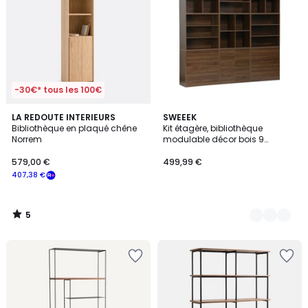
-30€* tous les 100€
5
LA REDOUTE INTERIEURS
2
SWEEEK
/
Bibliothèque en plaqué chêne
Kit étagère, bibliothèque
Couleurs
5
Norrem
modulable décor bois 9
éléments KOMPO
579,00 €
499,99 €
407,38 €
5
/
5