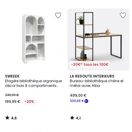
5
-30€* tous les 100€
4,6
4,1
SWEEEK
LA REDOUTE INTERIEURS
/ 5
/ 5
Etagère bibliothèque organique
Bureau-bibliothèque chêne et
décor bois 8 compartiments
métal acier, Hiba
THESSA
249,99 €
499,00 €
300,66 €
199,99 €
-20%
4,6
4,1
/
/
5
5