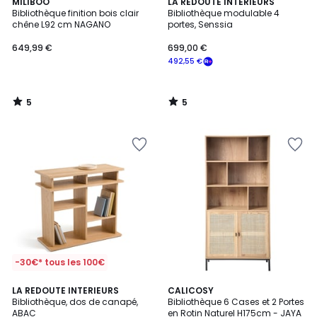
5
5
MILIBOO
LA REDOUTE INTERIEURS
/
/
Bibliothèque finition bois clair
Bibliothèque modulable 4
5
5
chêne L92 cm NAGANO
portes, Senssia
649,99 €
699,00 €
492,55 €
5
5
/
/
5
5
-30€* tous les 100€
4,4
5
LA REDOUTE INTERIEURS
CALICOSY
/ 5
/
Bibliothèque, dos de canapé,
Bibliothèque 6 Cases et 2 Portes
5
ABAC
en Rotin Naturel H175cm - JAYA