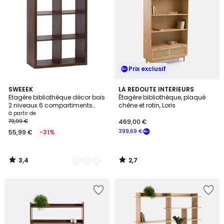
Prix exclusif
3,4
2,7
3
SWEEEK
LA REDOUTE INTERIEURS
/ 5
/ 5
Etagère bibliothèque décor bois
Étagère bibliothèque, plaqué
Couleurs
2 niveaux 6 compartiments
chêne et rotin, Loris
BASIKS
à partir de
79,99 €
469,00 €
399,69 €
55,99 €
-31%
3,4
2,7
/
/
5
5