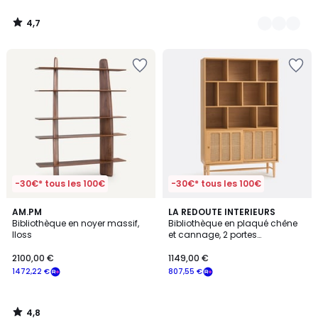
4,7
/
5
-30€* tous les 100€
-30€* tous les 100€
4,8
AM.PM
LA REDOUTE INTERIEURS
/ 5
Bibliothèque en noyer massif,
Bibliothèque en plaqué chêne
Iloss
et cannage, 2 portes
coulissantes, 10 niches, ESMEE
2100,00 €
1149,00 €
1472,22 €
807,55 €
4,8
/