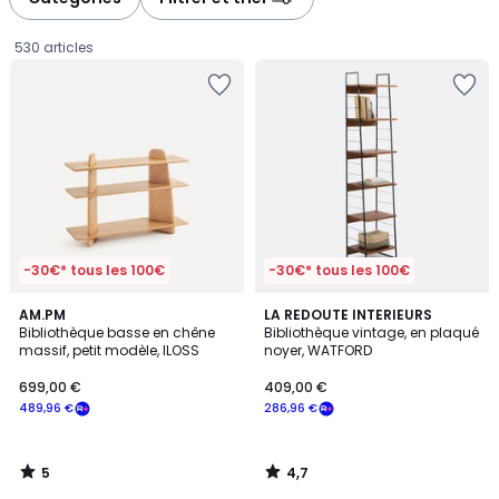
gauche
droite
530 articles
-30€* tous les 100€
-30€* tous les 100€
5
4,7
AM.PM
LA REDOUTE INTERIEURS
/
/ 5
Bibliothèque basse en chêne
Bibliothèque vintage, en plaqué
5
massif, petit modèle, ILOSS
noyer, WATFORD
699,00
699,00 €
409,00 €
€
489,96 €
286,96 €
souscrivez
à
notre
5
4,7
programme
/
/
5
5