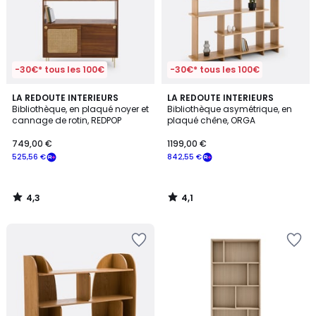
-30€* tous les 100€
-30€* tous les 100€
4,3
4,1
LA REDOUTE INTERIEURS
LA REDOUTE INTERIEURS
/ 5
/ 5
Bibliothèque, en plaqué noyer et
Bibliothèque asymétrique, en
cannage de rotin, REDPOP
plaqué chêne, ORGA
749,00 €
1199,00 €
525,56 €
842,55 €
4,3
4,1
/
/
5
5