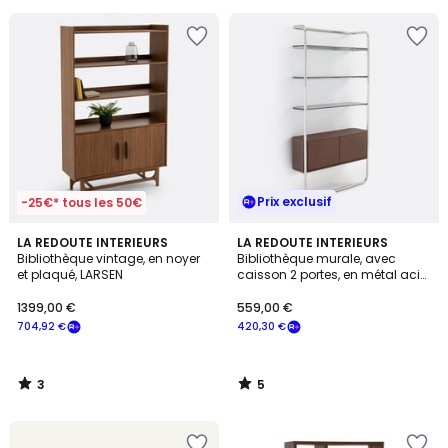
pour
payer
à
la
place
489,96
€.
Prix exclusif
-25€* tous les 50€
3
5
LA REDOUTE INTERIEURS
LA REDOUTE INTERIEURS
/
/
Bibliothèque vintage, en noyer
Bibliothèque murale, avec
5
5
et plaqué, LARSEN
caisson 2 portes, en métal acier
chromé, GIORGIO
1399,00 €
559,00 €
704,92 €
420,30 €
3
5
/
/
5
5