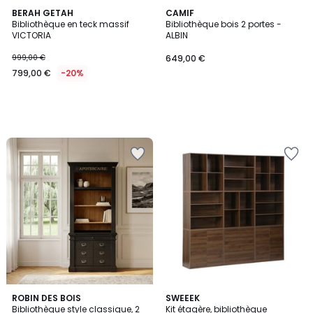
BERAH GETAH
CAMIF
Bibliothèque en teck massif
Bibliothèque bois 2 portes -
VICTORIA
ALBIN
999,00 €
649,00 €
799,00 €
-20%
3
ROBIN DES BOIS
2
SWEEEK
/
Bibliothèque style classique, 2
Kit étagère, bibliothèque