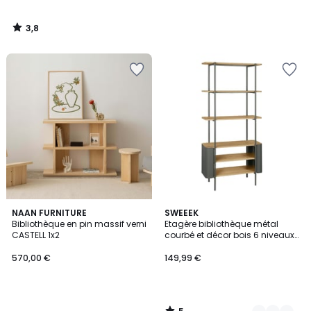
3,8
/
5
5
NAAN FURNITURE
3
SWEEEK
/
Bibliothèque en pin massif verni
Etagère bibliothèque métal
Couleurs
5
CASTELL 1x2
courbé et décor bois 6 niveaux
MOLTO
570,00 €
149,99 €