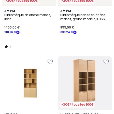
-30€* tous les 100€
-30€* tous les 100€
5
AM.PM
AM.PM
/
Bibliothèque en chêne massif,
Bibliothèque basse en chêne
5
Iloss
massif, grand modèle, ILOSS
1400,00 €
899,00 €
981,26 €
630,24 €
5
/
5
-30€* tous les 100€