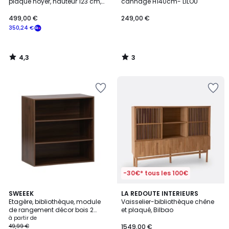
5
plaqué noyer, hauteur 123 cm,
cannage H140cm- LILOU
WATFORD
499,00 €
249,00 €
350,24 €
4,3
3
/
/
5
5
-30€* tous les 100€
5
3,6
3
SWEEEK
LA REDOUTE INTERIEURS
/
/ 5
Etagère, bibliothèque, module
Vaisselier-bibliothèque chêne
Couleurs
5
de rangement décor bois 2
et plaqué, Bilbao
étagères KOMPO
à partir de
49,99 €
1549,00 €