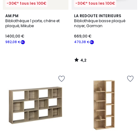
-30€* tous les 100€
-30€* tous les 100€
4,2
AM.PM
LA REDOUTE INTERIEURS
/ 5
Bibliothèque 1 porte, chêne et
Bibliothèque basse plaqué
plaqué, Mikube
noyer, Gorman
1400,00 €
669,00 €
982,08 €
470,38 €
4,2
/
5