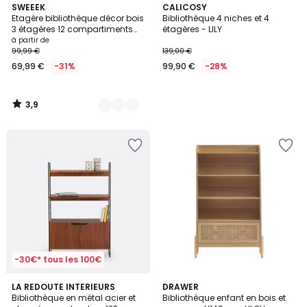
3,9
4
SWEEEK
CALICOSY
/ 5
Etagère bibliothèque décor bois
Bibliothèque 4 niches et 4
Couleurs
3 étagères 12 compartiments
étagères - LILY
PIETER
à partir de
99,99 €
139,00 €
69,99 €
-31%
99,90 €
-28%
3,9
/
5
-30€* tous les 100€
4,3
3
LA REDOUTE INTERIEURS
DRAWER
/ 5
/
Bibliothèque en métal acier et
Bibliothèque enfant en bois et