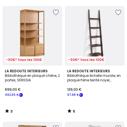
5
5
-30€* tous les 100€
-30€* tous les 100€
3
5
LA REDOUTE INTERIEURS
LA REDOUTE INTERIEURS
/
/
Bibliothèque en plaqué chêne, 2
Bibliothèque échelle murale, en
5
5
portes, SENSSIA
plaqué frêne teinté noyer,
DOMENO
699,00 €
139,00 €
492,55 €
97,98 €
3
5
/
/
5
5