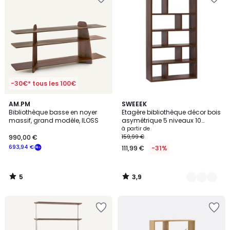
-30€* tous les 100€
5
3,9
AM.PM
3
SWEEEK
/
/ 5
Bibliothèque basse en noyer
Etagère bibliothèque décor bois
Couleurs
5
massif, grand modèle, ILOSS
asymétrique 5 niveaux 10
compartiments BASIKS
à partir de
990,00 €
159,99 €
693,94 €
111,99 €
-31%
5
3,9
/
/
5
5