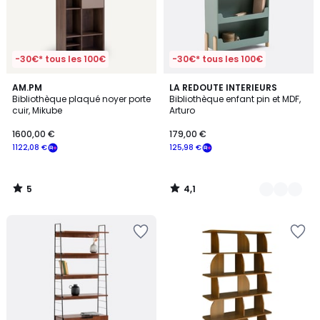
-30€* tous les 100€
-30€* tous les 100€
5
4,1
AM.PM
2
LA REDOUTE INTERIEURS
/
/ 5
Bibliothèque plaqué noyer porte
Bibliothèque enfant pin et MDF,
Couleurs
5
cuir, Mikube
Arturo
1600,00 €
179,00 €
1122,08 €
125,98 €
5
4,1
/
/
5
5