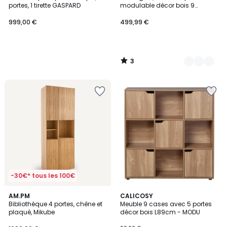
Couleurs
5
portes, 1 tirette GASPARD
modulable décor bois 9
éléments KOMPO
999,00 €
499,99 €
3
/
5
-30€* tous les 100€
5
AM.PM
CALICOSY
/
Bibliothèque 4 portes, chêne et
Meuble 9 cases avec 5 portes
5
plaqué, Mikube
décor bois L89cm - MODU