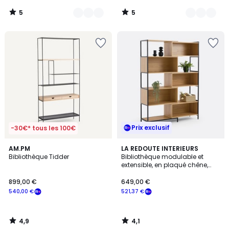
5
5
/
/
5
5
Prix exclusif
-30€* tous les 100€
4,9
4,1
AM.PM
LA REDOUTE INTERIEURS
/ 5
/ 5
Bibliothèque Tidder
Bibliothèque modulable et
extensible, en plaqué chêne,
VOLGA
899,00 €
649,00 €
540,00 €
521,37 €
4,9
4,1
/
/