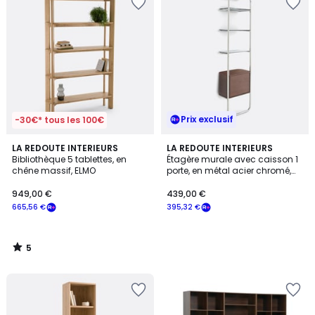
Prix exclusif
-30€* tous les 100€
5
LA REDOUTE INTERIEURS
LA REDOUTE INTERIEURS
/
Bibliothèque 5 tablettes, en
Étagère murale avec caisson 1
5
chêne massif, ELMO
porte, en métal acier chromé,
GIORGIO
949,00 €
439,00 €
665,56 €
395,32 €
5
/
5