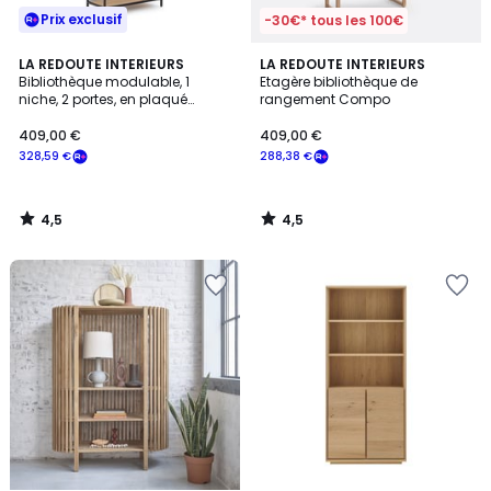
Prix exclusif
-30€* tous les 100€
4,5
4,5
LA REDOUTE INTERIEURS
LA REDOUTE INTERIEURS
/ 5
/ 5
Bibliothèque modulable, 1
Etagère bibliothèque de
niche, 2 portes, en plaqué
rangement Compo
chêne, VOLGA
409,00 €
409,00 €
328,59 €
288,38 €
4,5
4,5
/
/
5
5