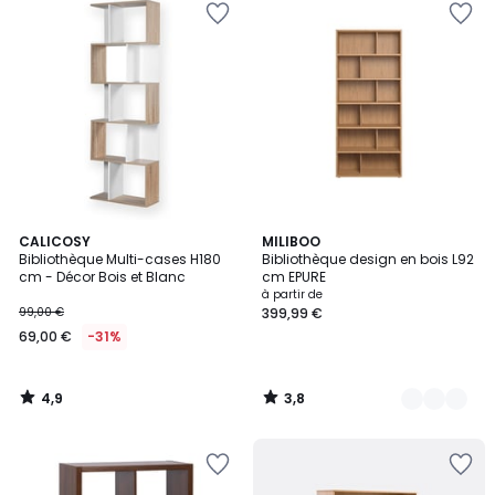
4,9
3,8
CALICOSY
2
MILIBOO
/ 5
/ 5
Bibliothèque Multi-cases H180
Bibliothèque design en bois L92
Couleurs
cm - Décor Bois et Blanc
cm EPURE
à partir de
99,00 €
399,99 €
69,00 €
-31%
4,9
3,8
/
/
5
5