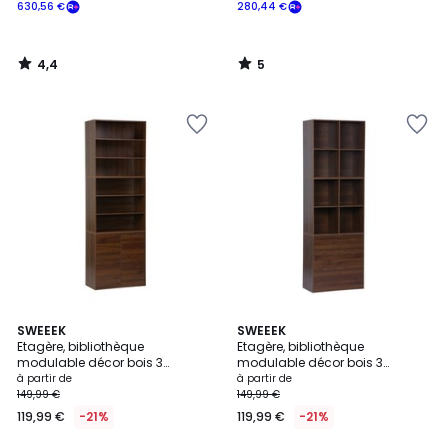
630,56 €
280,44 €
4,4
5
/
/
5
5
5
5
2
SWEEEK
3
SWEEEK
/
/
Etagère, bibliothèque
Etagère, bibliothèque
Couleurs
Couleurs
5
5
modulable décor bois 3
modulable décor bois 3
éléments - 2 portes 5 étagères
éléments - 3 tiroirs 8 niches
à partir de
à partir de
KOMPO
KOMPO
149,99 €
149,99 €
119,99 €
-21%
119,99 €
-21%