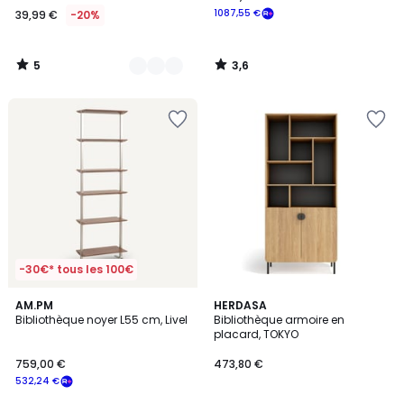
1087,55 €
39,99 €
-20%
5
3,6
/
/
5
5
-30€* tous les 100€
4,7
AM.PM
9
HERDASA
/ 5
Bibliothèque noyer L55 cm, Livel
Bibliothèque armoire en
Couleurs
placard, TOKYO
759,00 €
473,80 €
532,24 €