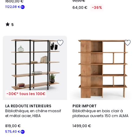
1600,00 €
99,00 €
1122,08 €
64,00 €
-36%
5
/
5
-30€* tous les 100€
3,8
LA REDOUTE INTERIEURS
PIER IMPORT
/ 5
Bibliothèque, en chêne massif
Bibliothèque en bois clair à
et métal acier, HIBA
plateaux ouverts 150 cm ALMA
819,00 €
1499,00 €
575,40 €