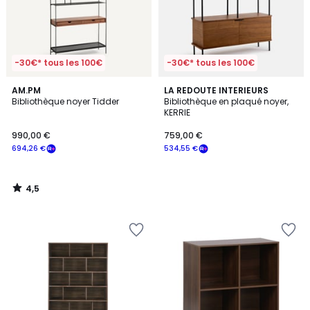
-30€* tous les 100€
-30€* tous les 100€
4,5
AM.PM
LA REDOUTE INTERIEURS
/ 5
Bibliothèque noyer Tidder
Bibliothèque en plaqué noyer,
KERRIE
990,00 €
759,00 €
694,26 €
534,55 €
4,5
/
5