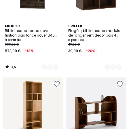
3,5
2
MILIBOO
3
SWEEEK
/ 5
Bibliothèque scandinave
Etagère, bibliothèque, module
Couleurs
Couleurs
finition bois foncé noyer L140
de rangement décor bois 4
cm EPURE
compartiments KOMPO
à partir de
à partir de
699,99 €
49,99 €
573,99 €
-18%
39,99 €
-20%
3,5
/
5