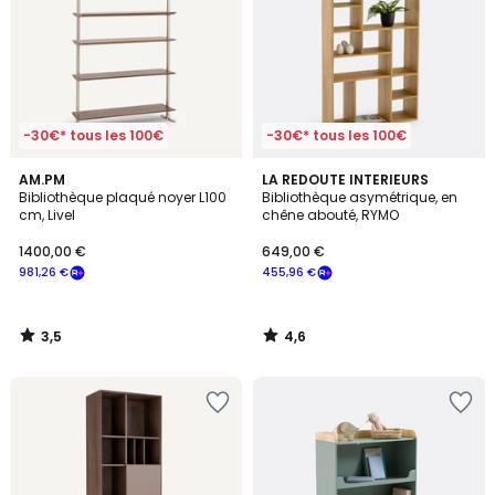
-30€* tous les 100€
-30€* tous les 100€
3,5
4,6
AM.PM
LA REDOUTE INTERIEURS
/ 5
/ 5
Bibliothèque plaqué noyer L100
Bibliothèque asymétrique, en
cm, Livel
chêne abouté, RYMO
1400,00 €
649,00 €
981,26 €
455,96 €
3,5
4,6
/
/
5
5