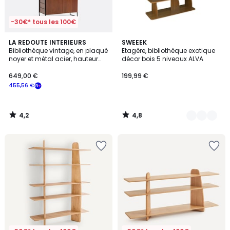
-30€* tous les 100€
4,2
4,8
LA REDOUTE INTERIEURS
3
SWEEEK
/ 5
/ 5
Bibliothèque vintage, en plaqué
Etagère, bibliothèque exotique
Couleurs
noyer et métal acier, hauteur
décor bois 5 niveaux ALVA
190 cm, WATFORD
649,00 €
199,99 €
455,56 €
4,2
4,8
/
/
5
5