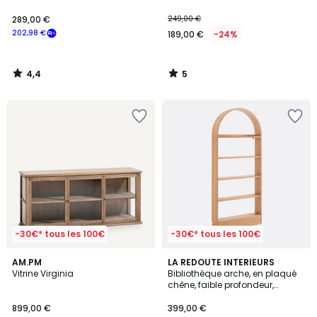
289,00 €
249,00 €
202,98 €
189,00 €
-24%
4,4
5
/
/
5
5
-30€* tous les 100€
-30€* tous les 100€
4,4
5
AM.PM
LA REDOUTE INTERIEURS
/ 5
/
Vitrine Virginia
Bibliothèque arche, en plaqué
5
chêne, faible profondeur,
MATHÉO
899,00 €
399,00 €