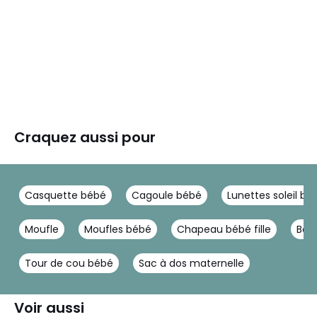
Craquez aussi pour
Casquette bébé
Cagoule bébé
Lunettes soleil bé
Moufle
Moufles bébé
Chapeau bébé fille
Bon
Tour de cou bébé
Sac à dos maternelle
Voir aussi