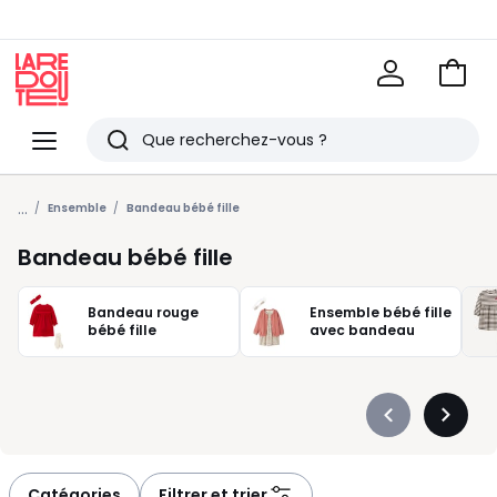
Voir
mon
La
panie
Redoute
Menu
Rechercher
Derniers
...
articles
Ensemble
Bandeau bébé fille
vus
Bandeau bébé fille
Bandeau rouge
Ensemble bébé fille
bébé fille
avec bandeau
Précédent
Suivan
-
-
défiler
défiler
à
à
Catégories
Filtrer et trier