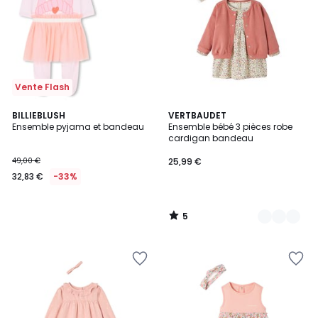
Vente Flash
5
BILLIEBLUSH
2
VERTBAUDET
/
Ensemble pyjama et bandeau
Ensemble bébé 3 pièces robe
Couleurs
5
cardigan bandeau
49,00 €
25,99 €
32,83 €
-33%
5
/
5