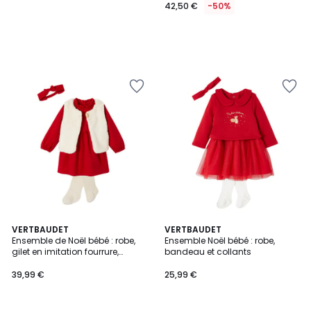
42,50 €
-50%
4,7
VERTBAUDET
VERTBAUDET
/ 5
Ensemble de Noël bébé : robe,
Ensemble Noël bébé : robe,
gilet en imitation fourrure,
bandeau et collants
collants et bandeau assorti
39,99 €
25,99 €