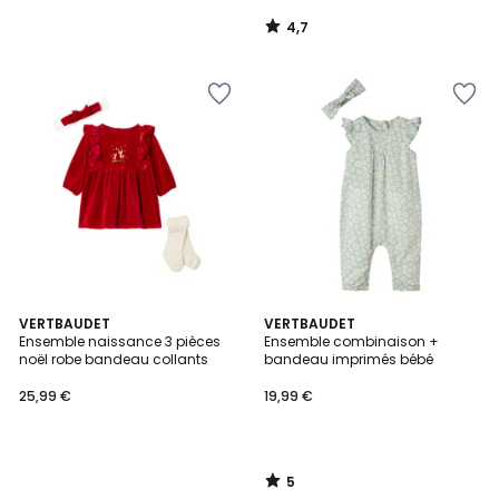
4,7
/
5
5
VERTBAUDET
VERTBAUDET
/
Ensemble naissance 3 pièces
Ensemble combinaison +
5
noël robe bandeau collants
bandeau imprimés bébé
25,99 €
19,99 €
5
/