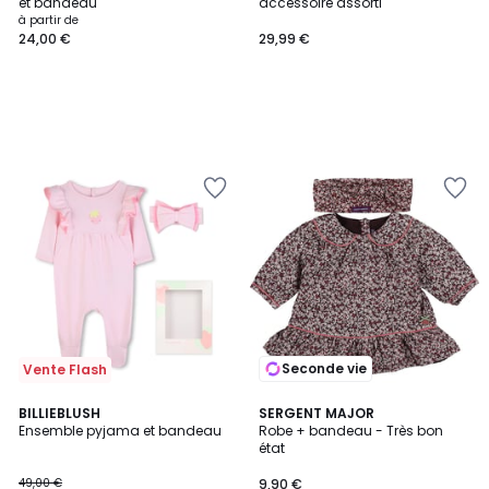
et bandeau
accessoire assorti
à partir de
24,00 €
29,99 €
Seconde vie
Vente Flash
BILLIEBLUSH
SERGENT MAJOR
Ensemble pyjama et bandeau
Robe + bandeau - Très bon
état
49,00 €
9,90 €