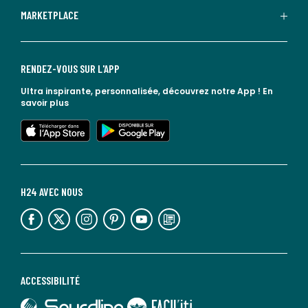
MARKETPLACE
RENDEZ-VOUS SUR L'APP
Ultra inspirante, personnalisée, découvrez notre App !
En
savoir plus
lien vers l'app store
lien vers google play
H24 AVEC NOUS
lien vers l'espace réseaux sociaux
lien vers l'espace réseaux sociaux
lien vers l'espace réseaux sociaux
lien vers l'espace réseaux sociaux
lien vers l'espace réseaux sociaux
lien vers le blog la redoute
ACCESSIBILITÉ
lien vers Sourdline
lien vers Faciliti