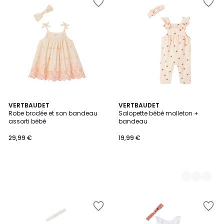
VERTBAUDET
2
VERTBAUDET
Robe brodée et son bandeau
Salopette bébé molleton +
Couleurs
assorti bébé
bandeau
29,99 €
19,99 €