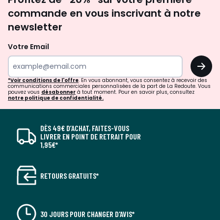
newsletter
commande en vous inscrivant à notre
newsletter
Votre Email
OK
*Voir conditions de l'offre
. En vous abonnant, vous consentez à recevoir des
communications commerciales personnalisées de la part de La Redoute. Vous
pouvez vous
désabonner
à tout moment. Pour en savoir plus, consultez
notre politique de confidentialité.
DÈS 49€ D’ACHAT, FAITES-VOUS
LIVRER EN POINT DE RETRAIT POUR
1,95€*
RETOURS GRATUITS*
30 JOURS POUR CHANGER D'AVIS*