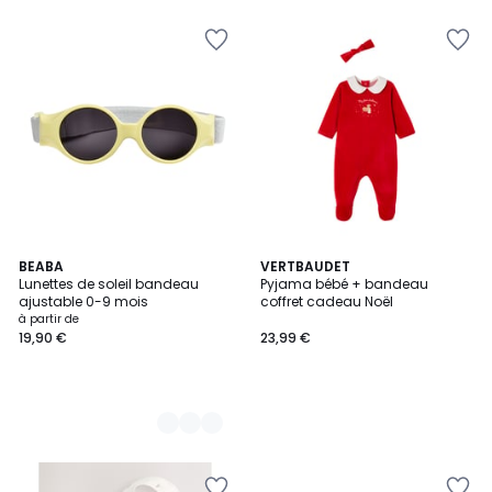
2
BEABA
VERTBAUDET
Lunettes de soleil bandeau
Pyjama bébé + bandeau
Couleurs
ajustable 0-9 mois
coffret cadeau Noël
à partir de
19,90 €
23,99 €