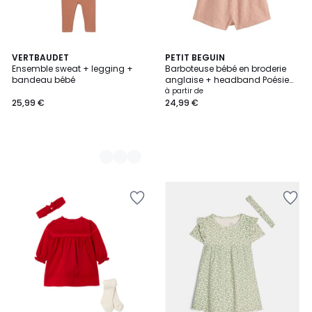
3
VERTBAUDET
PETIT BEGUIN
Ensemble sweat + legging +
Barboteuse bébé en broderie
Couleurs
bandeau bébé
anglaise + headband Poésie
d'été
à partir de
25,99 €
24,99 €