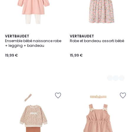
VERTBAUDET
2
VERTBAUDET
Ensemble bébé naissance robe
Robe et bandeau assorti bébé
Couleurs
+ legging + bandeau
19,99 €
15,99 €