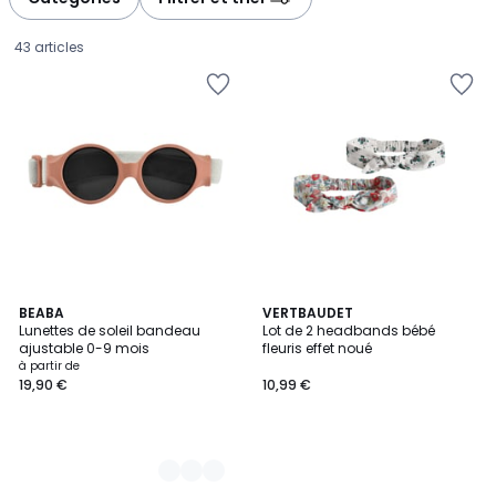
gauche
droite
43 articles
4
BEABA
VERTBAUDET
Lunettes de soleil bandeau
Lot de 2 headbands bébé
Couleurs
ajustable 0-9 mois
fleuris effet noué
Prix
à partir de
19,90 €
10,99 €
à
partir
de
19,90
€.