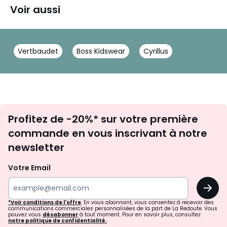
Voir aussi
Vertbaudet
Boss Kidswear
Cyrillus
Inscription
Profitez de -20%* sur votre première
newsletter
commande en vous inscrivant à notre
newsletter
Votre Email
OK
*Voir conditions de l'offre
. En vous abonnant, vous consentez à recevoir des
communications commerciales personnalisées de la part de La Redoute. Vous
pouvez vous
désabonner
à tout moment. Pour en savoir plus, consultez
notre politique de confidentialité.