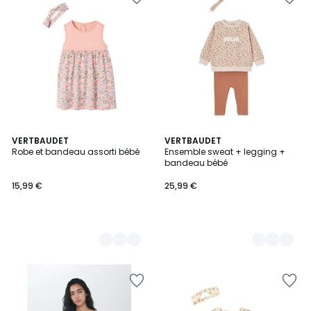
2
VERTBAUDET
3
VERTBAUDET
Robe et bandeau assorti bébé
Ensemble sweat + legging +
Couleurs
Couleurs
bandeau bébé
15,99 €
25,99 €