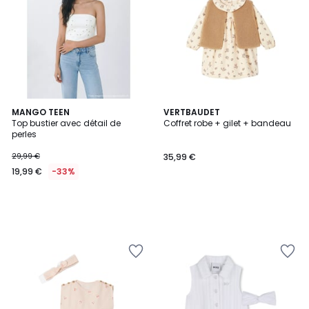
MANGO TEEN
VERTBAUDET
Top bustier avec détail de
Coffret robe + gilet + bandeau
perles
29,99 €
35,99 €
19,99 €
-33%