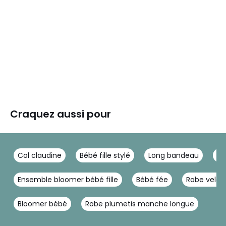
Craquez aussi pour
Col claudine
Bébé fille stylé
Long bandeau
Mo
Ensemble bloomer bébé fille
Bébé fée
Robe velou
Bloomer bébé
Robe plumetis manche longue