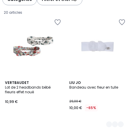
gauche
droite
20 articles
VERTBAUDET
2
LIU JO
Lot de 2 headbands bébé
Bandeau avec fleur en tulle
Couleurs
fleuris effet noué
10,99
10,99 €
29,00 €
€.
10,00 €
-65%