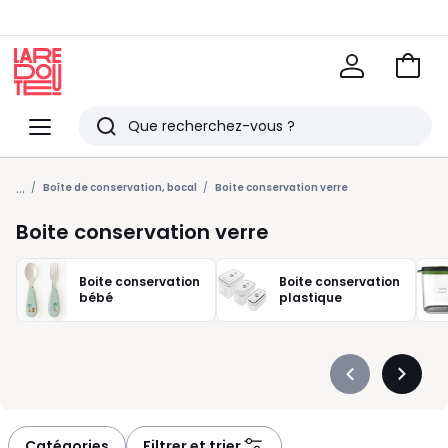
Voir
mon
La
panie
Redoute
Menu
Rechercher
Derniers
...
articles
Boîte de conservation, bocal
Boite conservation verre
vus
Boite conservation verre
Boite conservation
Boite conservation
bébé
plastique
Précédent
Suivan
-
-
défiler
défiler
à
à
Catégories
Filtrer et trier