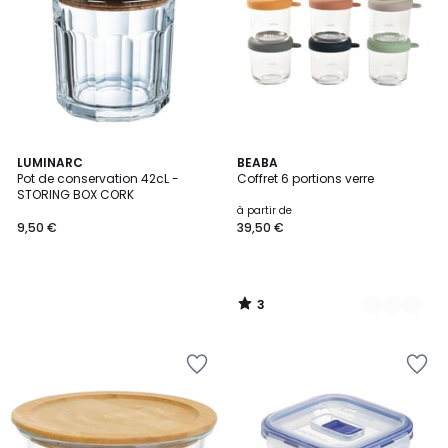
3
LUMINARC
2
BEABA
/
Pot de conservation 42cL -
Coffret 6 portions verre
Couleurs
5
STORING BOX CORK
à partir de
9,50 €
39,50 €
3
/
5