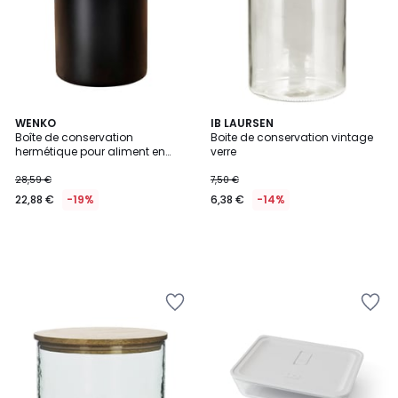
WENKO
IB LAURSEN
Boîte de conservation
Boite de conservation vintage
hermétique pour aliment en
verre
verre et bois
28,59 €
7,50 €
22,88 €
-19%
6,38 €
-14%