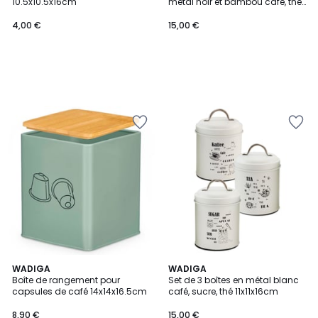
10.5x10.5x16cm
métal noir et bambou café, thé,
sucre
4,00 €
15,00 €
WADIGA
WADIGA
Boîte de rangement pour
Set de 3 boîtes en métal blanc
capsules de café 14x14x16.5cm
café, sucre, thé 11x11x16cm
8,90 €
15,00 €