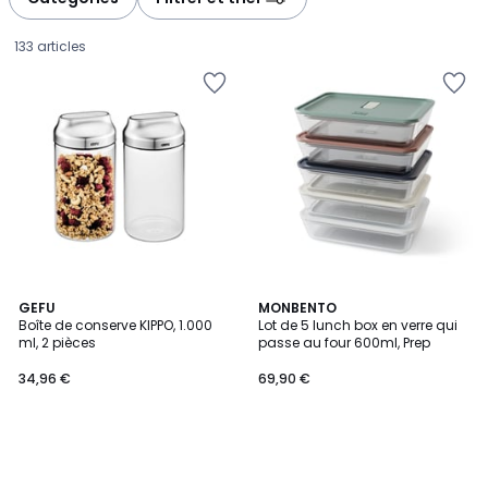
gauche
droite
133 articles
GEFU
MONBENTO
Boîte de conserve KIPPO, 1.000
Lot de 5 lunch box en verre qui
ml, 2 pièces
passe au four 600ml, Prep
34,96
34,96 €
69,90 €
€.