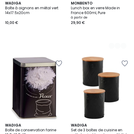
WADIGA
5
MONBENTO
Boîte à oignons en métal vert
Lunch box en verre Made in
Couleurs
14x17.5x20cm
France 600ml, Pure
à partir de
10,00 €
29,90 €
WADIGA
WADIGA
Boîte de conservation farine
Set de 3 boîtes de cuisine en