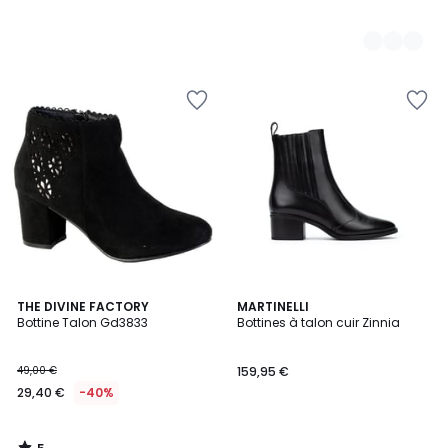
5
THE DIVINE FACTORY
MARTINELLI
/
Bottine Talon Gd3833
Bottines à talon cuir Zinnia
5
49,00 €
159,95 €
29,40 €
-40%