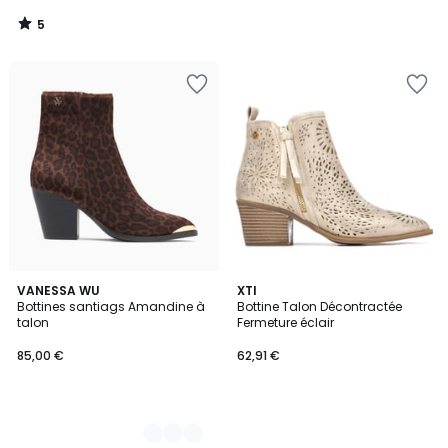
5
/
5
2
VANESSA WU
XTI
Bottines santiags Amandine à
Bottine Talon Décontractée
Couleurs
talon
Fermeture éclair
85,00 €
62,91 €