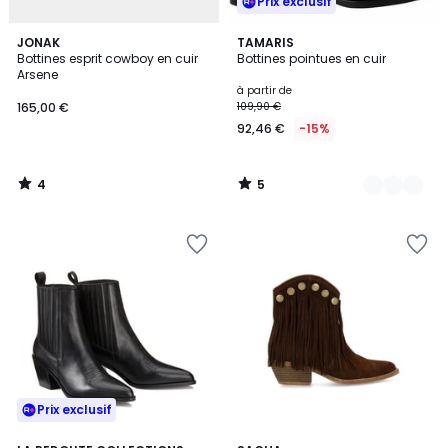
Prix exclusif
4
5
JONAK
6
TAMARIS
/
/
Bottines esprit cowboy en cuir
Bottines pointues en cuir
Couleurs
5
5
Arsene
à partir de
165,00 €
109,90 €
92,46 €
-15%
4
5
/
/
5
5
Prix exclusif