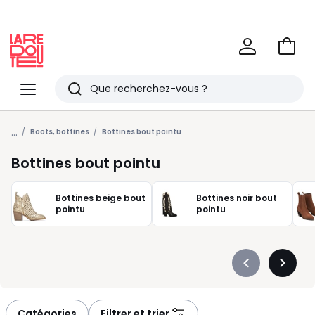
Voir
mon
La
panie
Redoute
Menu
Rechercher
Derniers
...
articles
Boots, bottines
Bottines bout pointu
vus
Bottines bout pointu
Bottines beige bout
Bottines noir bout
pointu
pointu
Précédent
Suivan
-
-
défiler
défiler
à
à
Catégories
Filtrer et trier