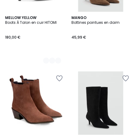
2
MELLOW YELLOW
MANGO
Boots À Talon en cuir HITOMI
Bottines pointues en daim
Couleurs
180,00 €
45,99 €