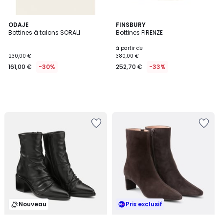
ODAJE
FINSBURY
Bottines à talons SORALI
Bottines FIRENZE
à partir de
230,00 €
380,00 €
161,00 €
-30%
252,70 €
-33%
Nouveau
Prix exclusif