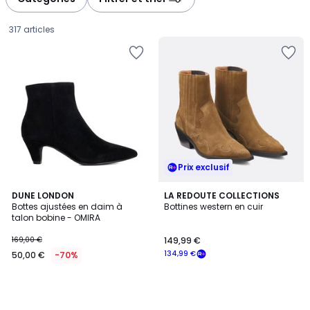
gauche
droite
317 articles
Prix exclusif
DUNE LONDON
LA REDOUTE COLLECTIONS
Bottes ajustées en daim à
Bottines western en cuir
talon bobine - OMIRA
50,00
169,00 €
149,99 €
€
134,99 €
50,00 €
-70%
au
lieu
de
169,00