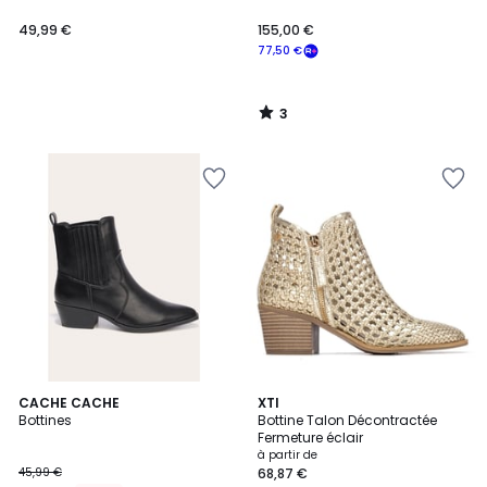
49,99 €
155,00 €
77,50 €
3
/
5
CACHE CACHE
2
XTI
Bottines
Bottine Talon Décontractée
Couleurs
Fermeture éclair
à partir de
45,99 €
68,87 €