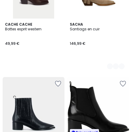
CACHE CACHE
2
SACHA
Bottes esprit western
Santiags en cuir
Couleurs
49,99 €
146,99 €