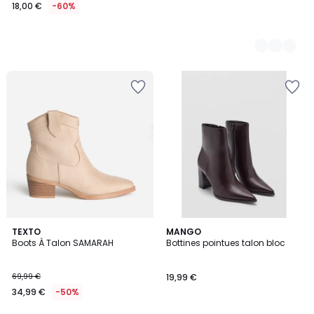
18,00 €
-60%
5
TEXTO
MANGO
/
Boots À Talon SAMARAH
Bottines pointues talon bloc
5
69,99 €
19,99 €
34,99 €
-50%