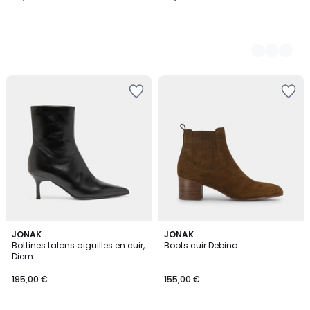
5
JONAK
JONAK
/
Bottines talons aiguilles en cuir,
Boots cuir Debina
5
Diem
195,00 €
155,00 €