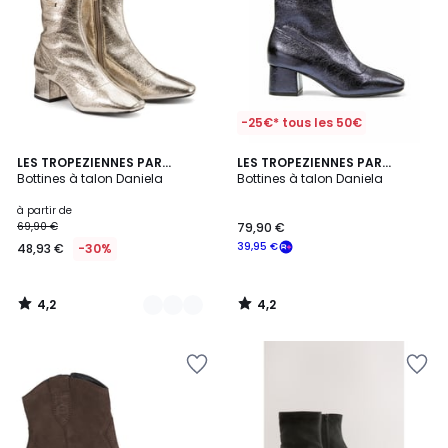
-25€* tous les 50€
4,2
4,2
6
LES TROPEZIENNES PAR
LES TROPEZIENNES PAR
/ 5
/ 5
M.BELARBI
Bottines à talon Daniela
M.BELARBI
Bottines à talon Daniela
Couleurs
à partir de
69,90 €
79,90 €
39,95 €
48,93 €
-30%
4,2
4,2
/
/
5
5