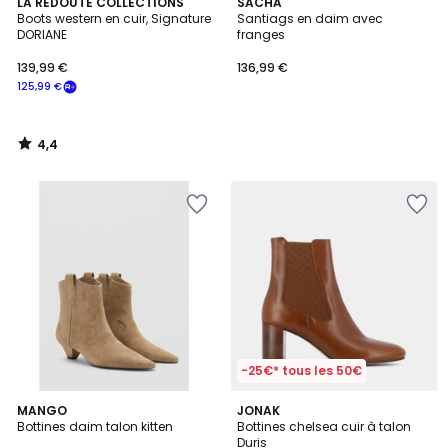
4,4
LA REDOUTE COLLECTIONS
SACHA
/ 5
Boots western en cuir, Signature
Santiags en daim avec
DORIANE
franges
139,99 €
136,99 €
125,99 €
4,4
/
5
-25€* tous les 50€
3
MANGO
JONAK
/
Bottines daim talon kitten
Bottines chelsea cuir à talon
5
Duris