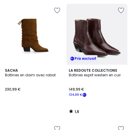
€
70%
de
réduction
appliquée.
Prix exclusif
1,5
SACHA
LA REDOUTE COLLECTIONS
/
Bottines en daim avec rabat
Bottines esprit western en cuir
5
230,99 €
149,99 €
134,99 €
1,5
/
5