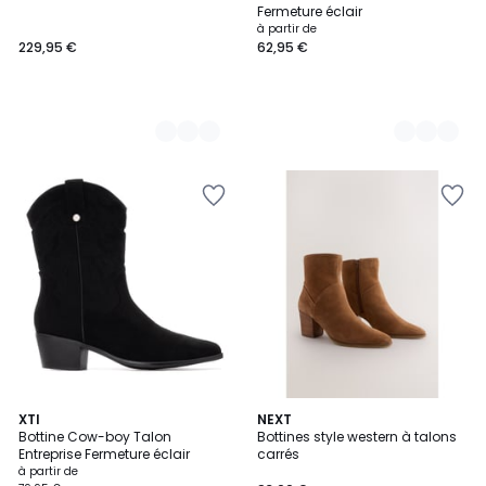
Couleurs
Couleurs
Fermeture éclair
à partir de
229,95 €
62,95 €
2
XTI
NEXT
Bottine Cow-boy Talon
Bottines style western à talons
Couleurs
Entreprise Fermeture éclair
carrés
à partir de