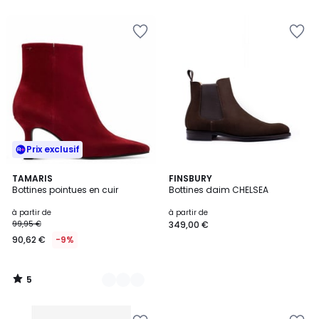
Prix exclusif
5
2
TAMARIS
FINSBURY
/
Bottines pointues en cuir
Bottines daim CHELSEA
Couleurs
5
à partir de
à partir de
99,95 €
349,00 €
90,62 €
-9%
5
/
5