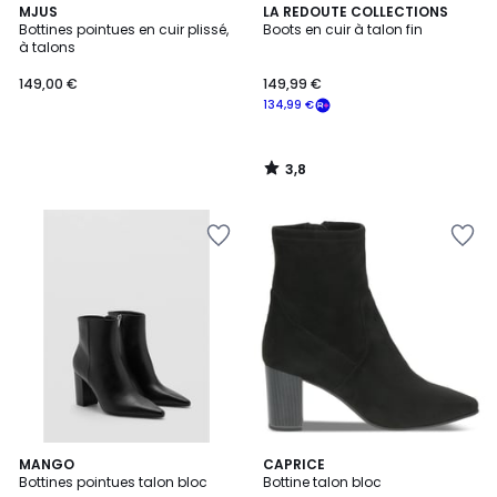
3,8
MJUS
LA REDOUTE COLLECTIONS
/ 5
Bottines pointues en cuir plissé,
Boots en cuir à talon fin
à talons
149,00 €
149,99 €
134,99 €
3,8
/
5
2
MANGO
3
CAPRICE
Bottines pointues talon bloc
Bottine talon bloc
Couleurs
Couleurs