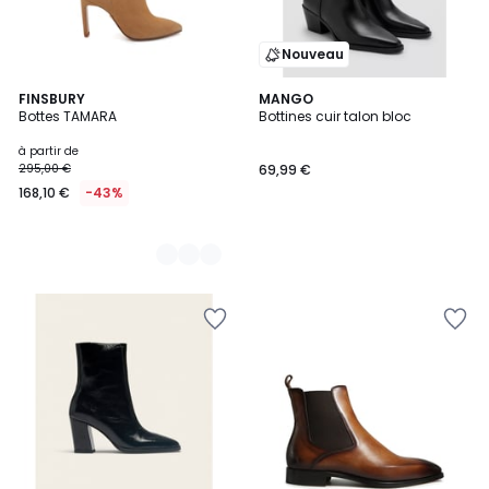
Nouveau
3
FINSBURY
MANGO
Bottes TAMARA
Bottines cuir talon bloc
Couleurs
à partir de
295,00 €
69,99 €
168,10 €
-43%