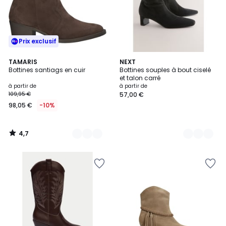
Prix exclusif
4,7
4
TAMARIS
2
NEXT
/ 5
Bottines santiags en cuir
Bottines souples à bout ciselé
Couleurs
Couleurs
et talon carré
à partir de
à partir de
109,95 €
57,00 €
98,05 €
-10%
4,7
/
5