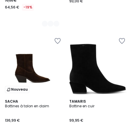
79,95 €
93,00 €
64,56 €
-19%
Nouveau
SACHA
4
TAMARIS
Bottines à talon en daim
Bottine en cuir
Couleurs
136,99 €
99,95 €