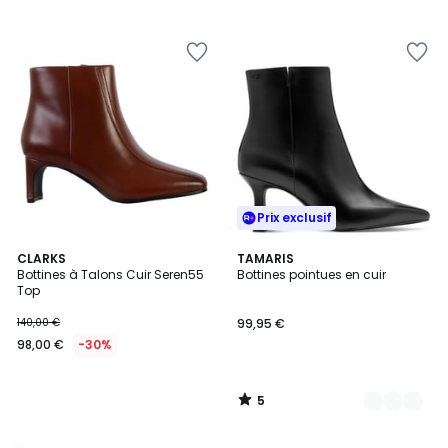
Prix exclusif
5
CLARKS
6
TAMARIS
/
Bottines à Talons Cuir Seren55
Bottines pointues en cuir
Couleurs
5
Top
140,00 €
99,95 €
98,00 €
-30%
5
/
5