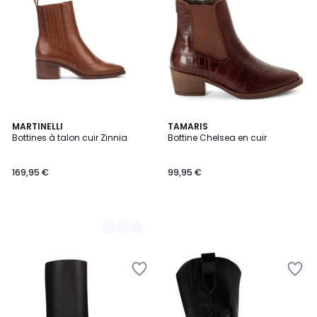
2
MARTINELLI
TAMARIS
Bottines à talon cuir Zinnia
Bottine Chelsea en cuir
Couleurs
169,95 €
99,95 €