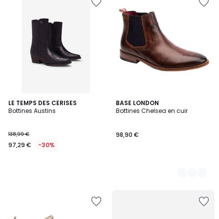
LE TEMPS DES CERISES
2
BASE LONDON
Bottines Austins
Bottines Chelsea en cuir
Couleurs
138,99 €
98,90 €
97,29 €
-30%