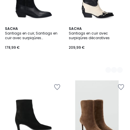
SACHA
2
SACHA
Santiags en cuir, Santiags en
Santiags en cuir avec
Couleurs
cuir avec surpiqûres
surpiqûres décoratives
décoratives
178,99 €
209,99 €