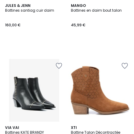
JULES & JENN
MANGO
Bottines santiag cuir daim
Bottines en daim bout talon
160,00 €
45,99 €
2
VIA VAI
2
XTI
Bottines KATE BRANDY
Bottine Talon Décontractée