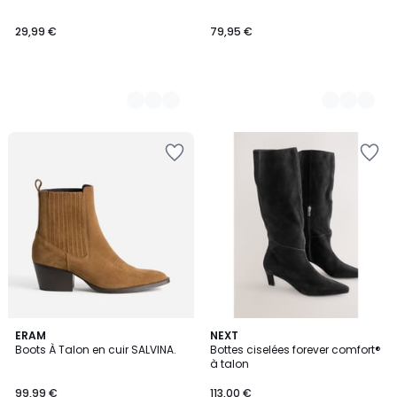
29,99 €
79,95 €
ERAM
3
NEXT
Boots À Talon en cuir SALVINA.
Bottes ciselées forever comfort®
Couleurs
à talon
99,99 €
113,00 €