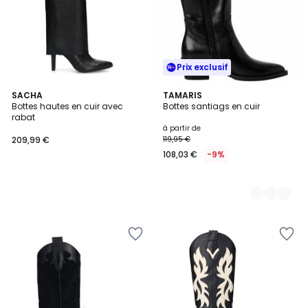
Prix exclusif
SACHA
2
TAMARIS
Bottes hautes en cuir avec
Bottes santiags en cuir
Couleurs
rabat
à partir de
209,99 €
119,95 €
108,03 €
-9%