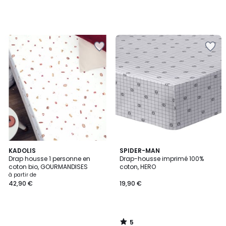
5
KADOLIS
SPIDER-MAN
/
Drap housse 1 personne en
Drap-housse imprimé 100%
5
coton bio, GOURMANDISES
coton, HERO
à partir de
42,90 €
19,90 €
5
/