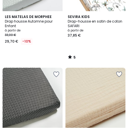
5
LES MATELAS DE MORPHEE
SEVIRA KIDS
/
Drap housse Automne pour
Drap-housse en satin de coton
5
Enfant
SAFARI
à partir de
à partir de
33,00 €
37,85 €
29,70 €
-10%
5
/
5