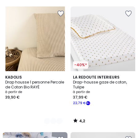
5
5
-40%*
4,2
6
KADOLIS
LA REDOUTE INTERIEURS
/ 5
Drap housse 1 personne Percale
Drap-housse gaze de coton,
Couleurs
de Coton Bio RAYÉ
Tulipe
à partir de
à partir de
39,90 €
37,99 €
22,79 €
4,2
/
5