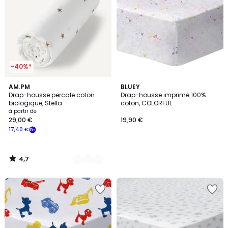
-40%*
4,7
2
AM.PM
BLUEY
/ 5
Drap-housse percale coton
Drap-housse imprimé 100%
Couleurs
biologique, Stella
coton, COLORFUL
à partir de
29,00 €
19,90 €
17,40 €
4,7
/
5