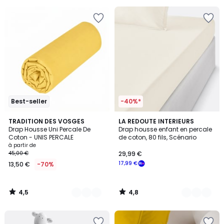
souscrivez
à
notre
programme
pour
payer
à
la
place
14,00
€.
Best-seller
-40%*
4,5
4,8
22
TRADITION DES VOSGES
20
LA REDOUTE INTERIEURS
/ 5
/ 5
Drap Housse Uni Percale De
Drap housse enfant en percale
Couleurs
Couleurs
Coton - UNIS PERCALE
de coton, 80 fils, Scénario
à partir de
45,00 €
29,99 €
17,99 €
13,50 €
-70%
4,5
4,8
/
/
5
5