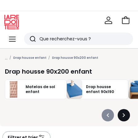
Voir
mon
La
panie
Redoute
Menu
Rechercher
Derniers
...
articles
Drap housse enfant
Drap housse 90x200 enfant
vus
Drap housse 90x200 enfant
Matelas de sol
Drap housse
enfant
enfant 90x190
Précédent
Suivan
-
-
défiler
défiler
à
à
Filtrer et trier