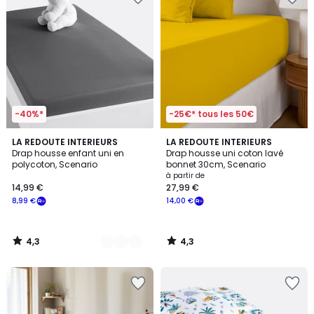
-40%*
-25€* tous les 50€
4,3
4,3
15
LA REDOUTE INTERIEURS
LA REDOUTE INTERIEURS
/ 5
/ 5
Drap housse enfant uni en
Drap housse uni coton lavé
Couleurs
polycoton, Scenario
bonnet 30cm, Scenario
à partir de
14,99 €
27,99 €
8,99 €
14,00 €
4,3
4,3
/
/
5
5