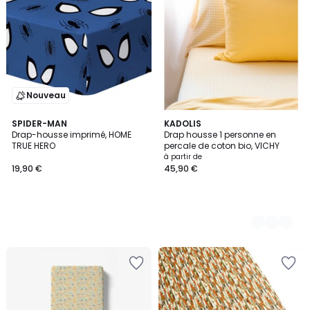
Nouveau
SPIDER-MAN
3
KADOLIS
Drap-housse imprimé, HOME
Drap housse 1 personne en
Couleurs
TRUE HERO
percale de coton bio, VICHY
à partir de
19,90 €
45,90 €