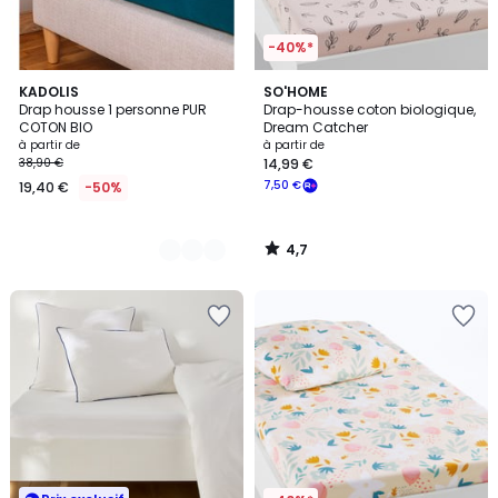
-40%*
4,7
11
KADOLIS
SO'HOME
/ 5
Drap housse 1 personne PUR
Drap-housse coton biologique,
Couleurs
COTON BIO
Dream Catcher
à partir de
à partir de
38,90 €
14,99 €
7,50 €
19,40 €
-50%
4,7
/
5