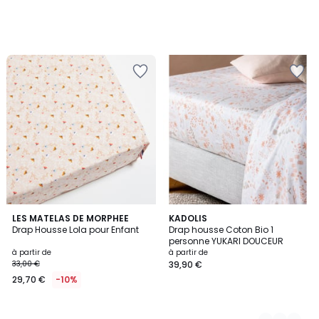
LES MATELAS DE MORPHEE
2
KADOLIS
Drap Housse Lola pour Enfant
Drap housse Coton Bio 1
Couleurs
personne YUKARI DOUCEUR
à partir de
à partir de
33,00 €
39,90 €
29,70 €
-10%