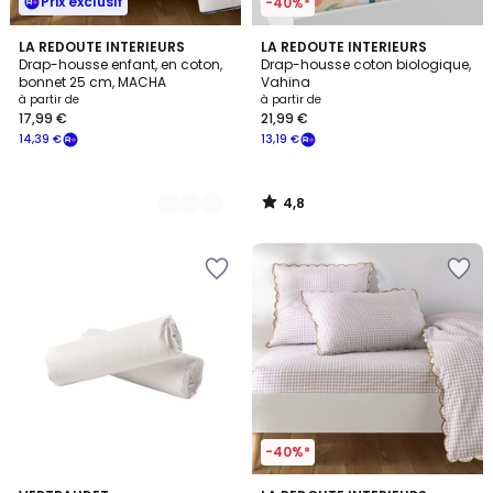
Prix exclusif
-40%*
4,8
6
LA REDOUTE INTERIEURS
LA REDOUTE INTERIEURS
/ 5
Drap-housse enfant, en coton,
Drap-housse coton biologique,
Couleurs
bonnet 25 cm, MACHA
Vahina
à partir de
à partir de
17,99 €
21,99 €
14,39 €
13,19 €
4,8
/
5
-40%*