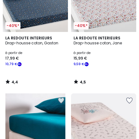
-40%*
-40%*
4,4
4,5
LA REDOUTE INTERIEURS
LA REDOUTE INTERIEURS
/ 5
/ 5
Drap-housse coton, Gaston
Drap-housse coton, Jane
à partir de
à partir de
17,99 €
15,99 €
10,79 €
9,59 €
4,4
4,5
/
/
5
5