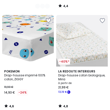
4,4
/
5
-40%*
4,6
4,8
POKEMON
LA REDOUTE INTERIEURS
/ 5
/ 5
Drap-housse imprimé 100%
Drap-housse coton biologique,
coton, ZIGGY
Miria
à partir de
19,90 €
21,99 €
13,19 €
14,93 €
-24%
4,6
4,8
/
/