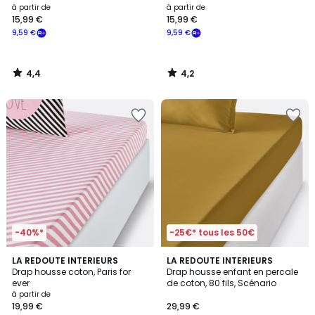
à partir de
à partir de
15,99 €
15,99 €
9,59 €
9,59 €
4,4
4,2
/
/
5
5
-40%*
-25€* tous les 50€
4,6
4,8
LA REDOUTE INTERIEURS
2
LA REDOUTE INTERIEURS
/ 5
/ 5
Drap housse coton, Paris for
Drap housse enfant en percale
Couleurs
ever
de coton, 80 fils, Scénario
à partir de
19,99 €
29,99 €