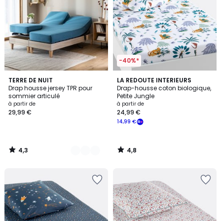
-40%*
4,3
4,8
15
TERRE DE NUIT
LA REDOUTE INTERIEURS
/ 5
/ 5
Drap housse jersey TPR pour
Drap-housse coton biologique,
Couleurs
sommier articulé
Petite Jungle
à partir de
à partir de
29,99 €
24,99 €
14,99 €
4,3
4,8
/
/
5
5