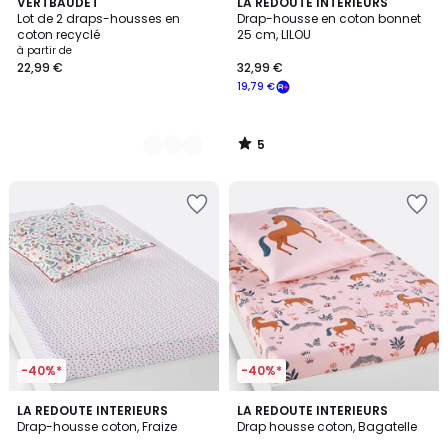
5
4
VERTBAUDET
LA REDOUTE INTERIEURS
/
Lot de 2 draps-housses en
Drap-housse en coton bonnet
Couleurs
5
coton recyclé
25 cm, LILOU
à partir de
22,99 €
32,99 €
19,79 €
5
/
5
-40%*
-40%*
4,4
4,2
LA REDOUTE INTERIEURS
LA REDOUTE INTERIEURS
/ 5
/ 5
Drap-housse coton, Fraize
Drap housse coton, Bagatelle