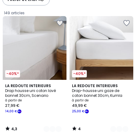
gauche
droite
149 articles
-40%*
-40%*
4,3
4
19
LA REDOUTE INTERIEURS
17
LA REDOUTE INTERIEURS
/ 5
/
Drap housse uni coton lavé
Drap-housse uni gaze de
Couleurs
Couleurs
5
bonnet 30cm, Scenario
coton bonnet 30cm, Kumla
Prix
à partir de
à partir de
27,99 €
49,99 €
à
14,00 €
25,00 €
partir
de
27,99
4,3
4
€
/
/
5
5